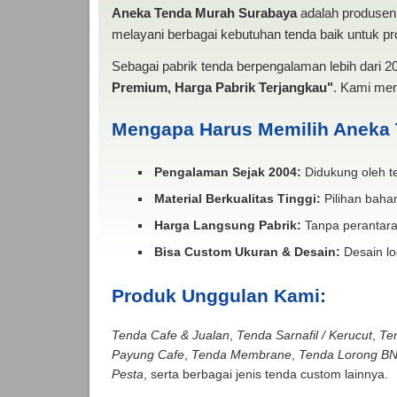
Aneka Tenda Murah Surabaya
adalah produsen 
melayani berbagai kebutuhan tenda baik untuk pro
Sebagai pabrik tenda berpengalaman lebih dari 
Premium, Harga Pabrik Terjangkau"
. Kami men
Mengapa Harus Memilih Aneka
Pengalaman Sejak 2004:
Didukung oleh te
Material Berkualitas Tinggi:
Pilihan bahan
Harga Langsung Pabrik:
Tanpa perantara
Bisa Custom Ukuran & Desain:
Desain lo
Produk Unggulan Kami:
Tenda Cafe & Jualan
,
Tenda Sarnafil / Kerucut
,
Te
Payung Cafe
,
Tenda Membrane
,
Tenda Lorong B
Pesta
, serta berbagai jenis tenda custom lainnya.