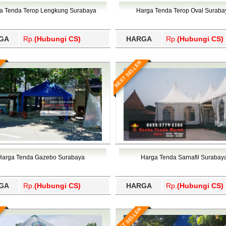
Wajo, Wakatobi, Waropen, Way Kanan, Wonogiri, Wonosobo, Y
a Tenda Terop Lengkung Surabaya
Harga Tenda Terop Oval Suraba
GA
Rp.
(Hubungi CS)
HARGA
Rp.
(Hubungi CS)
BEST SELLER
Harga Tenda Gazebo Surabaya
Harga Tenda Sarnafil Surabay
GA
Rp.
(Hubungi CS)
HARGA
Rp.
(Hubungi CS)
BEST SELLER