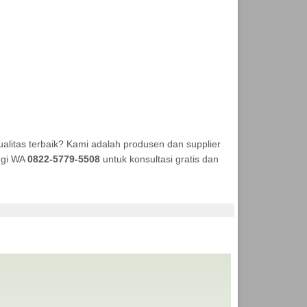
litas terbaik? Kami adalah produsen dan supplier
ungi WA
0822-5779-5508
untuk konsultasi gratis dan
NEKA TENDA MURAH