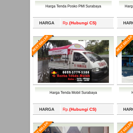
Bawang Barat, Tulangbawang, Tulungagung, 
Harga Tenda Posko PMI Surabaya
Harg
HARGA
Rp.
(Hubungi CS)
HAR
BEST SELLER
BEST SELLER
Harga Tenda Mobil Surabaya
HARGA
Rp.
(Hubungi CS)
HAR
BEST SELLER
BEST SELLER