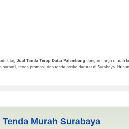
roduk tag
Jual Tenda Terop Datar Palembang
dengan harga murah kua
da sarnafil, tenda promosi, dan tenda posko darurat di Surabaya. Hub
tar Palembang | PRODUKSI A
a Tenda Murah Surabaya