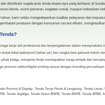
dan distributor segala jenis tenda terpercaya yang berbasis di Sura
mosi bisnis, event pameran, kegiatan sosial, maupun kebutuhan indus
20 tahun, kami selalu mengedepankan kualitas pelayanan dan kepua
jembatani produsen dengan konsumen secara efisien, menghasilkan 
 Tenda?
naga kerja ahli profesional dan berpengalaman dalam memproduksi ri
 terpal tebal waterproof (tahan air) dan rangka besi galvanis kokoh ser
 pihak ketiga, menjamin Anda mendapatkan harga terbaik dan bersain
go promosi sablon/digital printing sesuai dengan branding perusahaan
nda Promosi & Display
,
Tenda Terop Pesta & Lengkung
,
Tenda Limas /
NPB
,
Tenda Segitiga
,
Tenda Doem BNPB
,
Tenda BNPB
,
Tenda BPBD
,
M