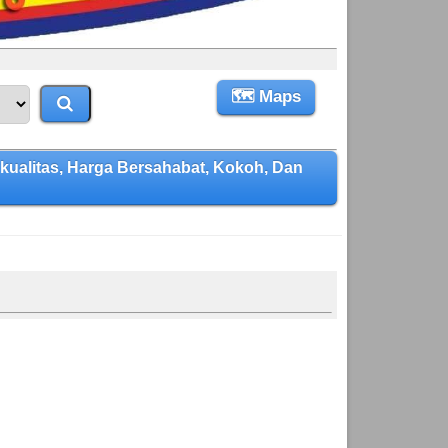
🗺 Maps
alitas, Harga Bersahabat, Kokoh, Dan