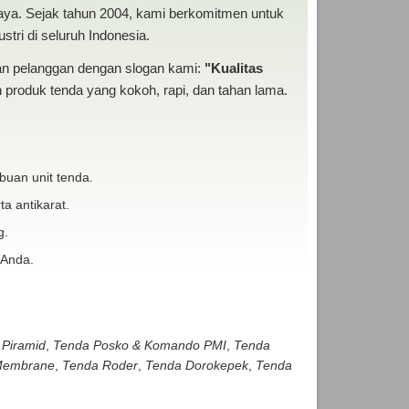
baya. Sejak tahun 2004, kami berkomitmen untuk
tri di seluruh Indonesia.
san pelanggan dengan slogan kami:
"Kualitas
produk tenda yang kokoh, rapi, dan tahan lama.
buan unit tenda.
ta antikarat.
g.
 Anda.
 Piramid
,
Tenda Posko & Komando PMI
,
Tenda
embrane
,
Tenda Roder
,
Tenda Dorokepek
,
Tenda