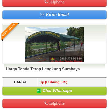
Telphone
Kirim Email
BEST SELLER
Harga Tenda Terop Lengkung Surabaya
HARGA
Rp.
(Hubungi CS)
Chat Whatsapp
Telphone