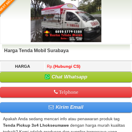
BEST SELLER
Harga Tenda Mobil Surabaya
HARGA
Rp.
(Hubungi CS)
Chat Whatsapp
Telphone
Kirim Email
Apakah Anda sedang mencari info atau penawaran produk tag
Tenda Pickup 3x4 Lhokseumawe
dengan harga murah kualitas
terbaik? Kami adalah produsen dan supplier terpercaya yang