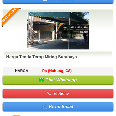
BEST SELLER
Harga Tenda Terop Miring Surabaya
HARGA
Rp.
(Hubungi CS)
Chat Whatsapp
Telphone
Kirim Email