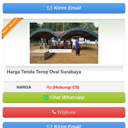
Kirim Email
BEST SELLER
Harga Tenda Terop Oval Surabaya
HARGA
Rp.
(Hubungi CS)
Chat Whatsapp
Telphone
Kirim Email