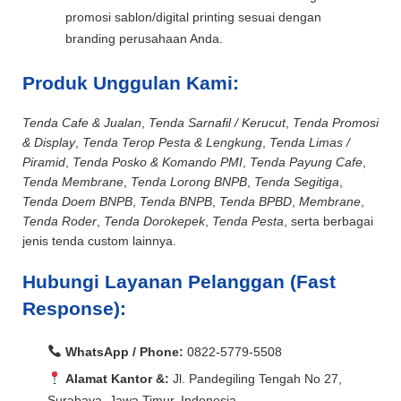
promosi sablon/digital printing sesuai dengan
branding perusahaan Anda.
Produk Unggulan Kami:
Tenda Cafe & Jualan
,
Tenda Sarnafil / Kerucut
,
Tenda Promosi
& Display
,
Tenda Terop Pesta & Lengkung
,
Tenda Limas /
Piramid
,
Tenda Posko & Komando PMI
,
Tenda Payung Cafe
,
Tenda Membrane
,
Tenda Lorong BNPB
,
Tenda Segitiga
,
Tenda Doem BNPB
,
Tenda BNPB
,
Tenda BPBD
,
Membrane
,
Tenda Roder
,
Tenda Dorokepek
,
Tenda Pesta
, serta berbagai
jenis tenda custom lainnya.
Hubungi Layanan Pelanggan (Fast
Response):
WhatsApp / Phone:
0822-5779-5508
Alamat Kantor &:
Jl. Pandegiling Tengah No 27,
Surabaya, Jawa Timur, Indonesia