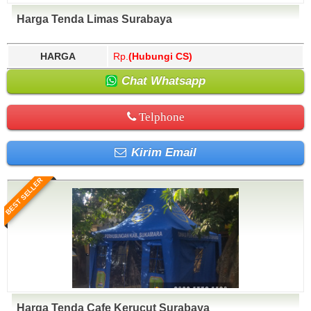
Harga Tenda Limas Surabaya
HARGA
Rp.
(Hubungi CS)
Chat Whatsapp
Telphone
Kirim Email
BEST SELLER
Harga Tenda Cafe Kerucut Surabaya