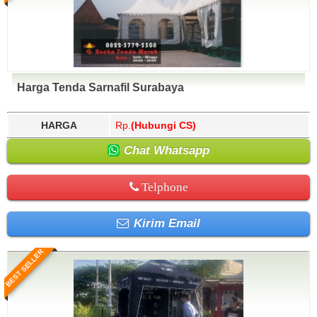
Harga Tenda Sarnafil Surabaya
HARGA
Rp.
(Hubungi CS)
Chat Whatsapp
Telphone
Kirim Email
BEST SELLER