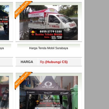
BEST SELLER
aya
Harga Tenda Mobil Surabaya
HARGA
Rp.
(Hubungi CS)
BEST SELLER