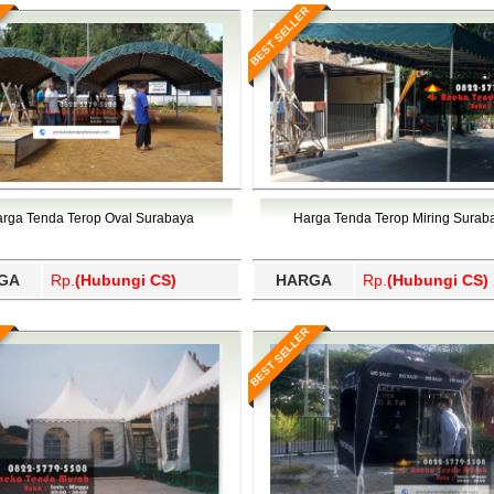
BEST SELLER
rga Tenda Terop Oval Surabaya
Harga Tenda Terop Miring Surab
GA
Rp.
(Hubungi CS)
HARGA
Rp.
(Hubungi CS)
BEST SELLER