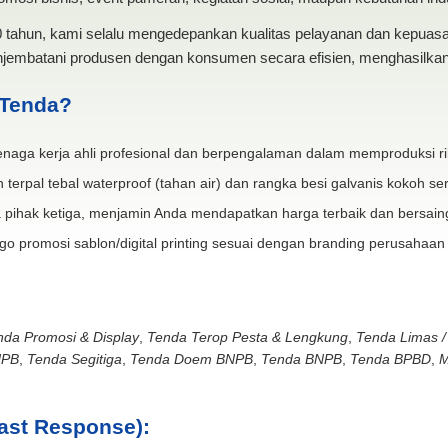
20 tahun, kami selalu mengedepankan kualitas pelayanan dan kepua
jembatani produsen dengan konsumen secara efisien, menghasilkan 
 Tenda?
naga kerja ahli profesional dan berpengalaman dalam memproduksi ri
 terpal tebal waterproof (tahan air) dan rangka besi galvanis kokoh ser
 pihak ketiga, menjamin Anda mendapatkan harga terbaik dan bersain
go promosi sablon/digital printing sesuai dengan branding perusahaan
nda Promosi & Display
,
Tenda Terop Pesta & Lengkung
,
Tenda Limas /
NPB
,
Tenda Segitiga
,
Tenda Doem BNPB
,
Tenda BNPB
,
Tenda BPBD
,
M
ast Response):