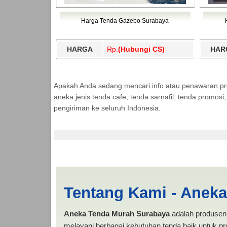
Harga Tenda Gazebo Surabaya
HARGA
Rp.
(Hubungi CS)
HAR
Apakah Anda sedang mencari info atau penawaran p
aneka jenis tenda cafe, tenda sarnafil, tenda promos
pengiriman ke seluruh Indonesia.
Buton Utara | PROD
Tentang Kami - Anek
Aneka Tenda Murah Surabaya
adalah produsen 
melayani berbagai kebutuhan tenda baik untuk pro