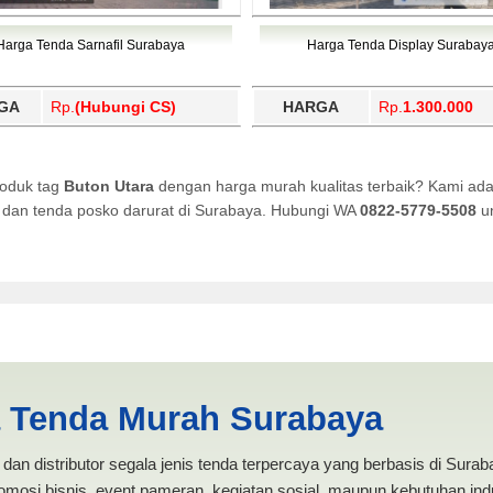
Harga Tenda Sarnafil Surabaya
Harga Tenda Display Surabay
GA
Rp.
(Hubungi CS)
HARGA
Rp.
1.300.000
roduk tag
Buton Utara
dengan harga murah kualitas terbaik? Kami ada
i, dan tenda posko darurat di Surabaya. Hubungi WA
0822-5779-5508
un
UKSI ANEKA TENDA MURAH
a Tenda Murah Surabaya
dan distributor segala jenis tenda terpercaya yang berbasis di Sura
mosi bisnis, event pameran, kegiatan sosial, maupun kebutuhan indus