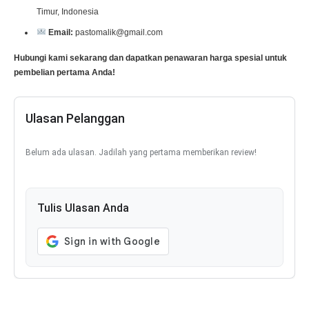
Timur, Indonesia
Email:
pastomalik@gmail.com
Hubungi kami sekarang dan dapatkan penawaran harga spesial untuk
pembelian pertama Anda!
Ulasan Pelanggan
Belum ada ulasan. Jadilah yang pertama memberikan review!
Tulis Ulasan Anda
tags:
Aceh
,
Aceh Barat
,
Aceh Barat Daya
,
Aceh Besar
,
Aceh Jaya
,
Aceh
Selatan
,
Aceh Singkil
,
Aceh Tamiang
,
Aceh Tengah
,
Aceh Tenggara
,
Aceh