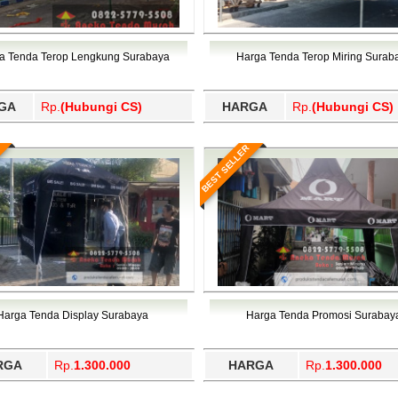
a Tenda Terop Lengkung Surabaya
Harga Tenda Terop Miring Surab
GA
Rp.
(Hubungi CS)
HARGA
Rp.
(Hubungi CS)
BEST SELLER
Harga Tenda Display Surabaya
Harga Tenda Promosi Surabay
RGA
Rp.
1.300.000
HARGA
Rp.
1.300.000