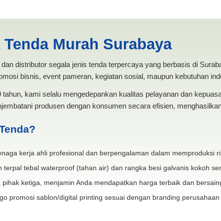
 2x2 | PRODUKSI ANEKA TEND
a Tenda Murah Surabaya
dan distributor segala jenis tenda terpercaya yang berbasis di Sura
mosi bisnis, event pameran, kegiatan sosial, maupun kebutuhan indus
20 tahun, kami selalu mengedepankan kualitas pelayanan dan kepua
jembatani produsen dengan konsumen secara efisien, menghasilkan 
 Tenda?
naga kerja ahli profesional dan berpengalaman dalam memproduksi ri
 terpal tebal waterproof (tahan air) dan rangka besi galvanis kokoh ser
 pihak ketiga, menjamin Anda mendapatkan harga terbaik dan bersain
go promosi sablon/digital printing sesuai dengan branding perusahaan