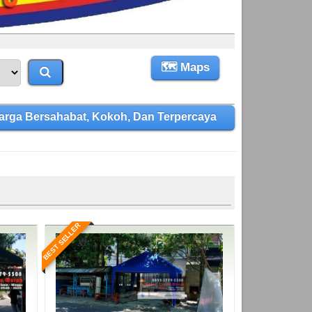
🗺 Maps
rga Bersahabat, Kokoh, Dan Terpercaya
BEST SELLER