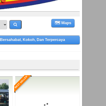
🗺 Maps
Bersahabat, Kokoh, Dan Terpercaya
BEST SELLER