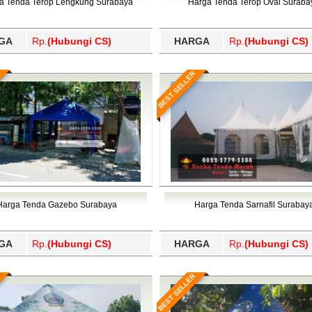
a Tenda Terop Lengkung Surabaya
Harga Tenda Terop Oval Suraba
GA
Rp.
(Hubungi CS)
HARGA
Rp.
(Hubungi CS)
BEST SELLER
Harga Tenda Gazebo Surabaya
Harga Tenda Sarnafil Surabay
GA
Rp.
(Hubungi CS)
HARGA
Rp.
(Hubungi CS)
BEST SELLER