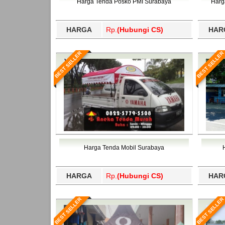
Harga Tenda Posko PMI Surabaya
Harg
HARGA
Rp.
(Hubungi CS)
HAR
BEST SELLER
BEST SELLER
Harga Tenda Mobil Surabaya
HARGA
Rp.
(Hubungi CS)
HAR
BEST SELLER
BEST SELLER