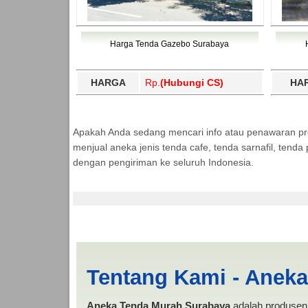
Harga Tenda Gazebo Surabaya
HARGA
Rp.
(Hubungi CS)
HA
Apakah Anda sedang mencari info atau penawaran p
menjual aneka jenis tenda cafe, tenda sarnafil, tend
dengan pengiriman ke seluruh Indonesia.
Harga Limas Dumai 
Tentang Kami - Anek
Aneka Tenda Murah Surabaya
adalah produsen 