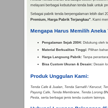
melayani berbagai kebutuhan tenda baik untuk pro
Sebagai pabrik tenda berpengalaman lebih dari 
Premium, Harga Pabrik Terjangkau"
. Kami men
Mengapa Harus Memilih Aneka
Pengalaman Sejak 2004:
Didukung oleh te
Material Berkualitas Tinggi:
Pilihan bahan
Harga Langsung Pabrik:
Tanpa perantara
Bisa Custom Ukuran & Desain:
Desain lo
Produk Unggulan Kami:
Tenda Cafe & Jualan
,
Tenda Sarnafil / Kerucut
,
Te
Payung Cafe
,
Tenda Membrane
,
Tenda Lorong B
Pesta
, serta berbagai jenis tenda custom lainnya.