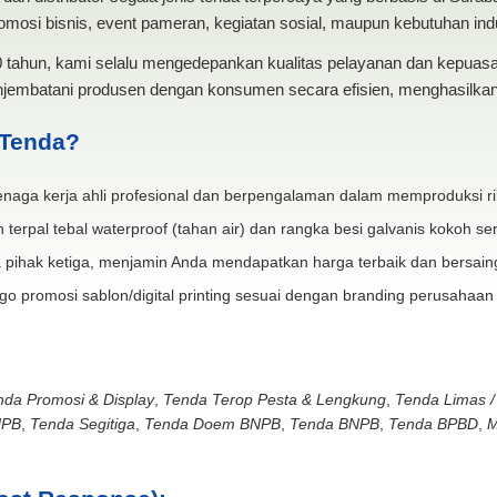
mosi bisnis, event pameran, kegiatan sosial, maupun kebutuhan indus
20 tahun, kami selalu mengedepankan kualitas pelayanan dan kepua
jembatani produsen dengan konsumen secara efisien, menghasilkan 
 Tenda?
naga kerja ahli profesional dan berpengalaman dalam memproduksi ri
 terpal tebal waterproof (tahan air) dan rangka besi galvanis kokoh ser
 pihak ketiga, menjamin Anda mendapatkan harga terbaik dan bersain
go promosi sablon/digital printing sesuai dengan branding perusahaan
nda Promosi & Display
,
Tenda Terop Pesta & Lengkung
,
Tenda Limas /
NPB
,
Tenda Segitiga
,
Tenda Doem BNPB
,
Tenda BNPB
,
Tenda BPBD
,
M