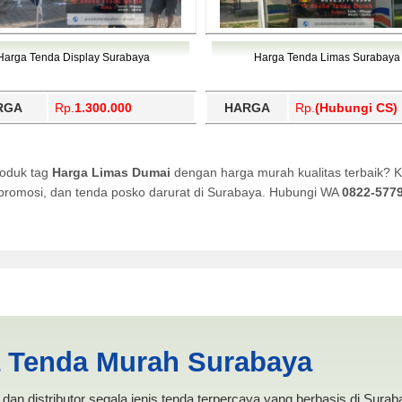
Harga Tenda Display Surabaya
Harga Tenda Limas Surabaya
RGA
Rp.
1.300.000
HARGA
Rp.
(Hubungi CS)
roduk tag
Harga Limas Dumai
dengan harga murah kualitas terbaik? K
a promosi, dan tenda posko darurat di Surabaya. Hubungi WA
0822-577
| PRODUKSI ANEKA TENDA MU
a Tenda Murah Surabaya
dan distributor segala jenis tenda terpercaya yang berbasis di Sura