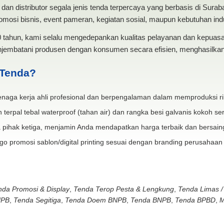
dan distributor segala jenis tenda terpercaya yang berbasis di Sura
mosi bisnis, event pameran, kegiatan sosial, maupun kebutuhan indus
20 tahun, kami selalu mengedepankan kualitas pelayanan dan kepua
jembatani produsen dengan konsumen secara efisien, menghasilkan 
 Tenda?
naga kerja ahli profesional dan berpengalaman dalam memproduksi ri
 terpal tebal waterproof (tahan air) dan rangka besi galvanis kokoh ser
 pihak ketiga, menjamin Anda mendapatkan harga terbaik dan bersain
go promosi sablon/digital printing sesuai dengan branding perusahaan
nda Promosi & Display
,
Tenda Terop Pesta & Lengkung
,
Tenda Limas /
NPB
,
Tenda Segitiga
,
Tenda Doem BNPB
,
Tenda BNPB
,
Tenda BPBD
,
M