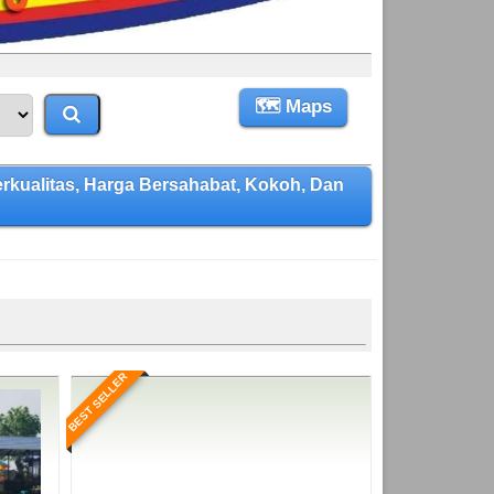
🗺 Maps
ualitas, Harga Bersahabat, Kokoh, Dan
BEST SELLER