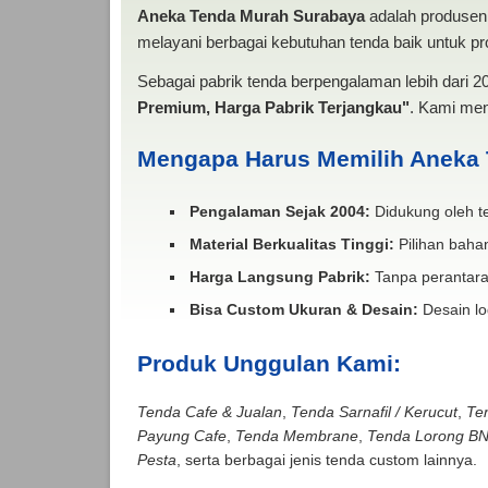
Aneka Tenda Murah Surabaya
adalah produsen 
melayani berbagai kebutuhan tenda baik untuk pro
Sebagai pabrik tenda berpengalaman lebih dari 
Premium, Harga Pabrik Terjangkau"
. Kami men
Mengapa Harus Memilih Aneka
Pengalaman Sejak 2004:
Didukung oleh te
Material Berkualitas Tinggi:
Pilihan bahan
Harga Langsung Pabrik:
Tanpa perantara
Bisa Custom Ukuran & Desain:
Desain lo
Produk Unggulan Kami:
Tenda Cafe & Jualan
,
Tenda Sarnafil / Kerucut
,
Te
Payung Cafe
,
Tenda Membrane
,
Tenda Lorong B
Pesta
, serta berbagai jenis tenda custom lainnya.