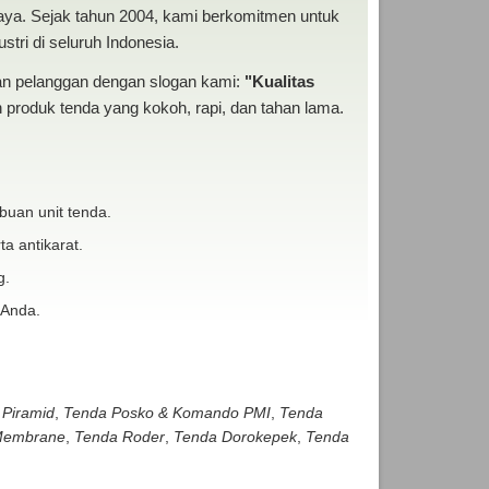
baya. Sejak tahun 2004, kami berkomitmen untuk
tri di seluruh Indonesia.
san pelanggan dengan slogan kami:
"Kualitas
produk tenda yang kokoh, rapi, dan tahan lama.
buan unit tenda.
ta antikarat.
g.
 Anda.
 Piramid
,
Tenda Posko & Komando PMI
,
Tenda
embrane
,
Tenda Roder
,
Tenda Dorokepek
,
Tenda