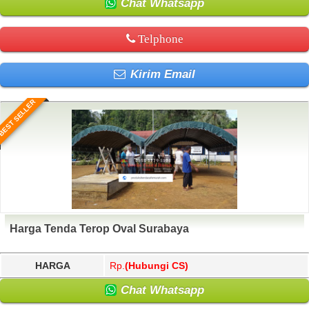
Chat Whatsapp
Telphone
Kirim Email
BEST SELLER
Harga Tenda Terop Oval Surabaya
HARGA
Rp.
(Hubungi CS)
Chat Whatsapp