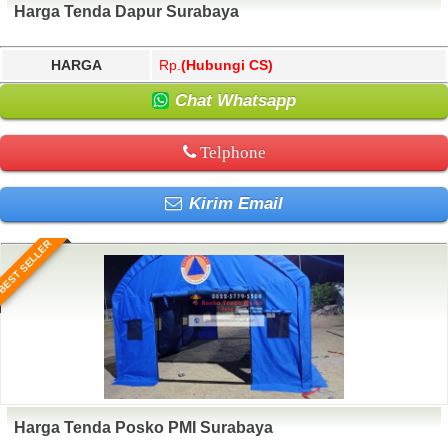
Harga Tenda Dapur Surabaya
HARGA
Rp.
(Hubungi CS)
Chat Whatsapp
Telphone
Kirim Email
BEST SELLER
Harga Tenda Posko PMI Surabaya