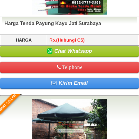
Harga Tenda Payung Kayu Jati Surabaya
HARGA
Rp.
(Hubungi CS)
Chat Whatsapp
Telphone
Kirim Email
BEST SELLER