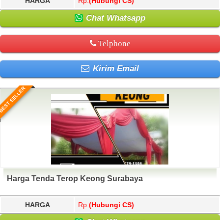
HARGA
Rp.
(Hubungi CS)
Chat Whatsapp
Telphone
Kirim Email
BEST SELLER
Harga Tenda Terop Keong Surabaya
HARGA
Rp.
(Hubungi CS)