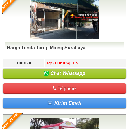
BEST SELLER
Harga Tenda Terop Miring Surabaya
HARGA
Rp.
(Hubungi CS)
Chat Whatsapp
Telphone
Kirim Email
BEST SELLER