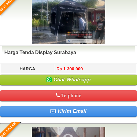
BEST SELLER
Harga Tenda Display Surabaya
HARGA
Rp.
1.300.000
Chat Whatsapp
Telphone
Kirim Email
BEST SELLER