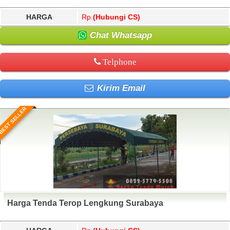
HARGA
Rp.
(Hubungi CS)
Chat Whatsapp
Telphone
Kirim Email
BEST SELLER
Harga Tenda Terop Lengkung Surabaya