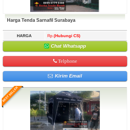
Harga Tenda Sarnafil Surabaya
HARGA
Rp.
(Hubungi CS)
Chat Whatsapp
Telphone
Kirim Email
BEST SELLER