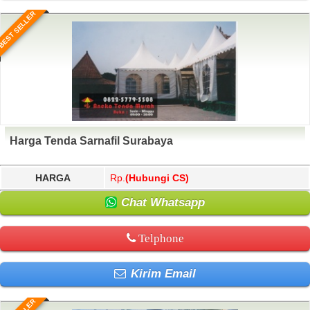
BEST SELLER
Harga Tenda Sarnafil Surabaya
HARGA
Rp.
(Hubungi CS)
Chat Whatsapp
Telphone
Kirim Email