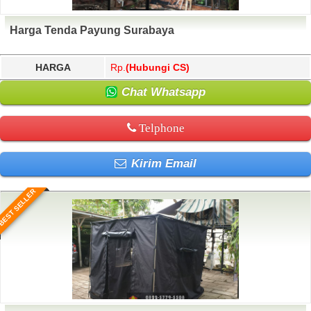
Harga Tenda Payung Surabaya
HARGA
Rp.
(Hubungi CS)
Chat Whatsapp
Telphone
Kirim Email
BEST SELLER