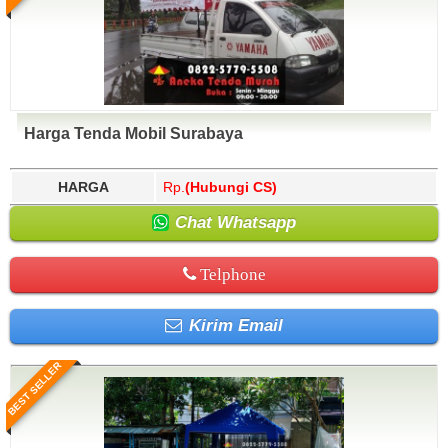
Harga Tenda Mobil Surabaya
HARGA
Rp.
(Hubungi CS)
Chat Whatsapp
Telphone
Kirim Email
BEST SELLER