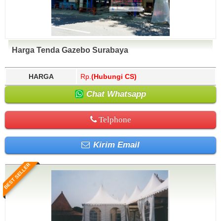
Harga Tenda Gazebo Surabaya
HARGA
Rp.
(Hubungi CS)
Chat Whatsapp
Telphone
Kirim Email
BEST SELLER