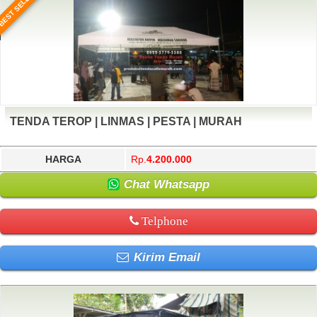
BEST SELLER
TENDA TEROP | LINMAS | PESTA | MURAH
HARGA
Rp.
4.200.000
Chat Whatsapp
Telphone
Kirim Email