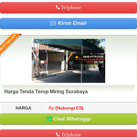
Telphone
Kirim Email
BEST SELLER
Harga Tenda Terop Miring Surabaya
HARGA
Rp.
(Hubungi CS)
Chat Whatsapp
Telphone