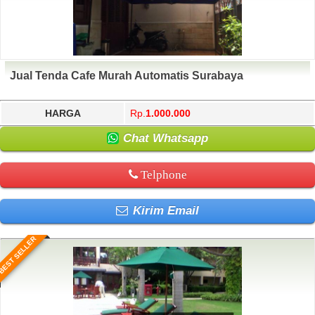
Jual Tenda Cafe Murah Automatis Surabaya
HARGA
Rp.
1.000.000
Chat Whatsapp
Telphone
Kirim Email
BEST SELLER