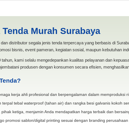
ents Sidoarjo | PRODUKSI A
a Tenda Murah Surabaya
dan distributor segala jenis tenda terpercaya yang berbasis di Sura
mosi bisnis, event pameran, kegiatan sosial, maupun kebutuhan indus
20 tahun, kami selalu mengedepankan kualitas pelayanan dan kepua
jembatani produsen dengan konsumen secara efisien, menghasilkan 
 Tenda?
naga kerja ahli profesional dan berpengalaman dalam memproduksi ri
 terpal tebal waterproof (tahan air) dan rangka besi galvanis kokoh ser
 pihak ketiga, menjamin Anda mendapatkan harga terbaik dan bersain
go promosi sablon/digital printing sesuai dengan branding perusahaan