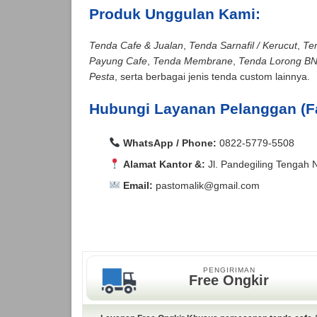
Produk Unggulan Kami:
Tenda Cafe & Jualan
,
Tenda Sarnafil / Kerucut
,
Te
Payung Cafe
,
Tenda Membrane
,
Tenda Lorong B
Pesta
, serta berbagai jenis tenda custom lainnya.
Hubungi Layanan Pelanggan (F
WhatsApp / Phone:
0822-5779-5508
Alamat Kantor &:
Jl. Pandegiling Tengah 
Email:
pastomalik@gmail.com
Aceh Barat, Aceh Barat Daya, Aceh Besar, Ac
Agam, Alor, Ambon, Asahan, Asmat, Badung,
Aceh Barat, Aceh Barat Daya, Aceh Besar, Ac
Kepulauan, Bangka, Bangka Barat, Bangka Se
Agam, Alor, Ambon, Asahan, Asmat, Badung,
Bantul, Banyu Asin, Banyumas, Banyuwangi, Ba
Kepulauan, Bangka, Bangka Barat, Bangka Se
PENGIRIMAN
Bara, Baubau, Bekasi, Belitung, Belitung Ti
Bantul, Banyu Asin, Banyumas, Banyuwangi, Ba
Free Ongkir
Utara, Berau, Biak Numfor, Bima, Binjai, Bi
Bara, Baubau, Bekasi, Belitung, Belitung Ti
Selatan, Bolaang Mongondow Timur, Bolaang
Utara, Berau, Biak Numfor, Bima, Binjai, Bi
Bukittinggi, Buleleng, Bulukumba, Bulungan, 
Selatan, Bolaang Mongondow Timur, Bolaang