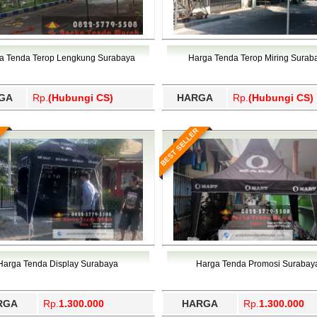
a Tenda Terop Lengkung Surabaya
Harga Tenda Terop Miring Surab
GA
Rp.
(Hubungi CS)
HARGA
Rp.
(Hubungi CS)
BEST SELLER
Harga Tenda Display Surabaya
Harga Tenda Promosi Surabay
RGA
Rp.
1.300.000
HARGA
Rp.
1.300.000