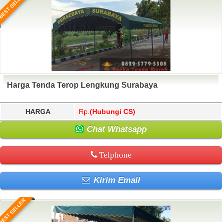
BEST SELLER
Harga Tenda Terop Lengkung Surabaya
HARGA
Rp.
(Hubungi CS)
Chat Whatsapp
Telphone
Kirim Email
BEST SELLER