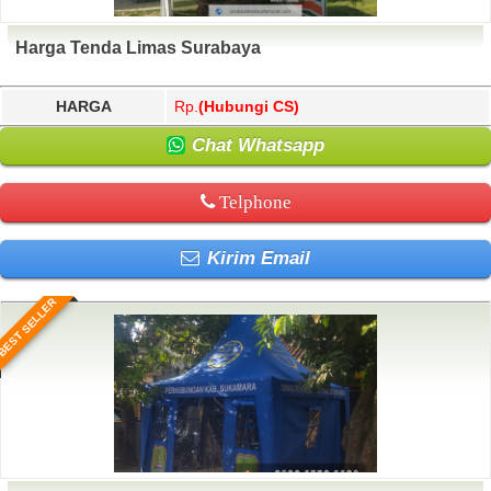
Harga Tenda Limas Surabaya
HARGA
Rp.
(Hubungi CS)
Chat Whatsapp
Telphone
Kirim Email
BEST SELLER