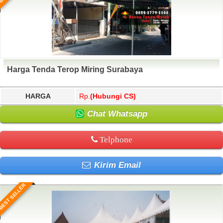
Harga Tenda Terop Miring Surabaya
HARGA
Rp.
(Hubungi CS)
Chat Whatsapp
Telphone
Kirim Email
BEST SELLER