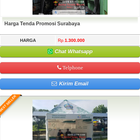
Harga Tenda Promosi Surabaya
HARGA
Rp.
1.300.000
Chat Whatsapp
Telphone
Kirim Email
BEST SELLER