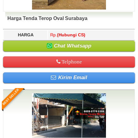
Harga Tenda Terop Oval Surabaya
HARGA
Rp.
(Hubungi CS)
Chat Whatsapp
Telphone
Kirim Email
BEST SELLER