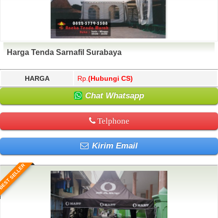
Harga Tenda Sarnafil Surabaya
HARGA
Rp.
(Hubungi CS)
Chat Whatsapp
Telphone
Kirim Email
BEST SELLER