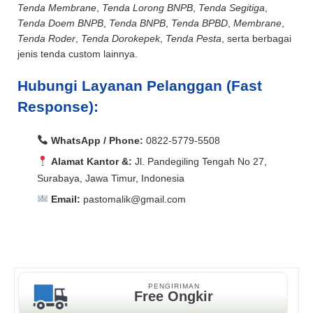
Tenda Membrane
,
Tenda Lorong BNPB
,
Tenda Segitiga
,
Tenda Doem BNPB
,
Tenda BNPB
,
Tenda BPBD
,
Membrane
,
Tenda Roder
,
Tenda Dorokepek
,
Tenda Pesta
, serta berbagai
jenis tenda custom lainnya.
Hubungi Layanan Pelanggan (Fast
Response):
WhatsApp / Phone:
0822-5779-5508
Alamat Kantor &:
Jl. Pandegiling Tengah No 27,
Surabaya, Jawa Timur, Indonesia
Email:
pastomalik@gmail.com
Aceh Barat, Aceh Barat Daya, Aceh Besar, Aceh Jaya,
Aceh Selatan, Aceh Singkil, Aceh Tamiang, Aceh
Aceh Barat, Aceh Barat Daya, Aceh Besar, Aceh Jaya,
Tengah, Aceh Tenggara, Aceh Timur, Aceh Utara, Agam,
Aceh Selatan, Aceh Singkil, Aceh Tamiang, Aceh
Alor, Ambon, Asahan, Asmat, Badung, Balangan,
Tengah, Aceh Tenggara, Aceh Timur, Aceh Utara, Agam,
Balikpapan, Banda Aceh, Bandar Lampung, Bandung,
Alor, Ambon, Asahan, Asmat, Badung, Balangan,
PENGIRIMAN
Free Ongkir
Bandung Barat, Banggai, Banggai Kepulauan, Bangka,
Balikpapan, Banda Aceh, Bandar Lampung, Bandung,
Bangka Barat, Bangka Selatan, Bangka Tengah,
Bandung Barat, Banggai, Banggai Kepulauan, Bangka,