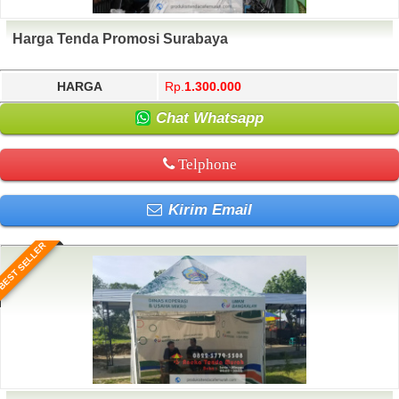
Harga Tenda Promosi Surabaya
HARGA
Rp.
1.300.000
Chat Whatsapp
Telphone
Kirim Email
BEST SELLER