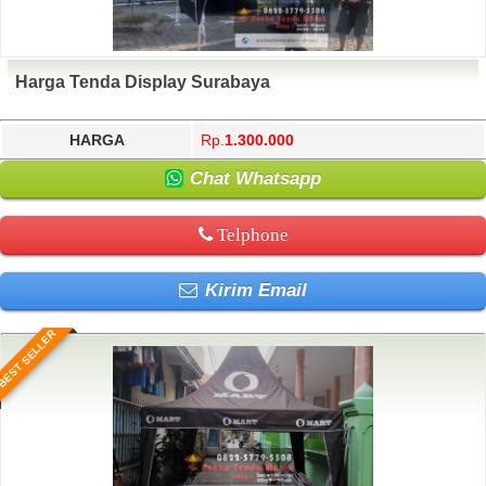
Harga Tenda Display Surabaya
HARGA
Rp.
1.300.000
Chat Whatsapp
Telphone
Kirim Email
BEST SELLER