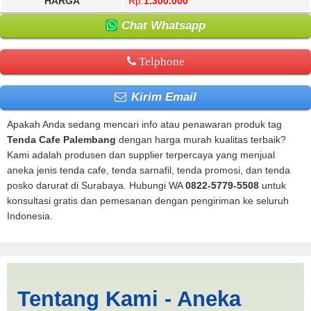
HARGA
Rp.
1.300.000
Chat Whatsapp
Telphone
Kirim Email
Apakah Anda sedang mencari info atau penawaran produk tag
Tenda Cafe Palembang
dengan harga murah kualitas terbaik?
Kami adalah produsen dan supplier terpercaya yang menjual
aneka jenis tenda cafe, tenda sarnafil, tenda promosi, dan tenda
posko darurat di Surabaya. Hubungi WA
0822-5779-5508
untuk
konsultasi gratis dan pemesanan dengan pengiriman ke seluruh
Indonesia.
Tenda Cafe Palembang |
Tentang Kami - Aneka
PRODUKSI ANEKA TENDA