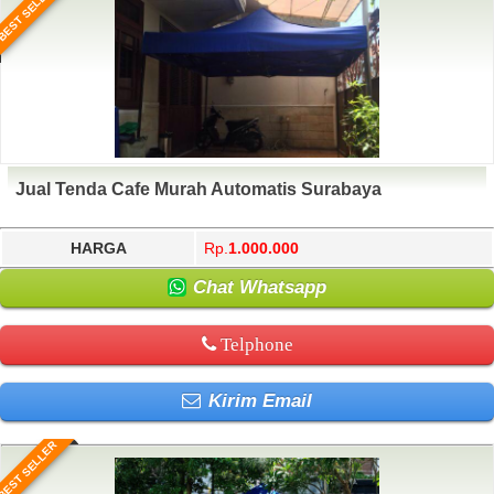
BEST SELLER
Jual Tenda Cafe Murah Automatis Surabaya
HARGA
Rp.
1.000.000
Chat Whatsapp
Telphone
Kirim Email
BEST SELLER