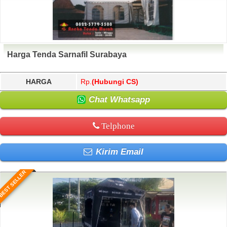
Harga Tenda Sarnafil Surabaya
HARGA
Rp.
(Hubungi CS)
Chat Whatsapp
Telphone
Kirim Email
BEST SELLER