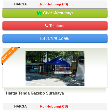
HARGA
Rp.
(Hubungi CS)
Chat Whatsapp
Telphone
Kirim Email
BEST SELLER
Harga Tenda Gazebo Surabaya
HARGA
Rp.
(Hubungi CS)