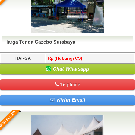
Harga Tenda Gazebo Surabaya
HARGA
Rp.
(Hubungi CS)
Chat Whatsapp
Telphone
Kirim Email
BEST SELLER