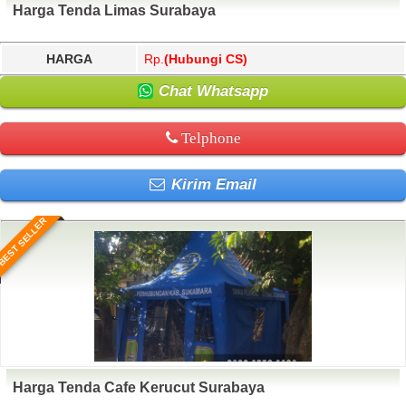
Harga Tenda Limas Surabaya
HARGA
Rp.
(Hubungi CS)
Chat Whatsapp
Telphone
Kirim Email
BEST SELLER
Harga Tenda Cafe Kerucut Surabaya