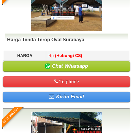
Harga Tenda Terop Oval Surabaya
HARGA
Rp.
(Hubungi CS)
Chat Whatsapp
Telphone
Kirim Email
BEST SELLER