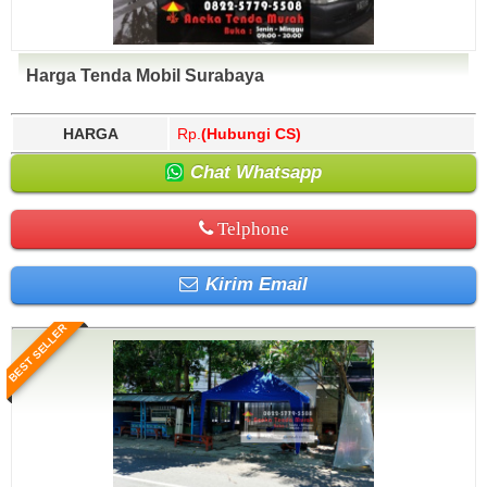
Harga Tenda Mobil Surabaya
HARGA
Rp.
(Hubungi CS)
Chat Whatsapp
Telphone
Kirim Email
BEST SELLER