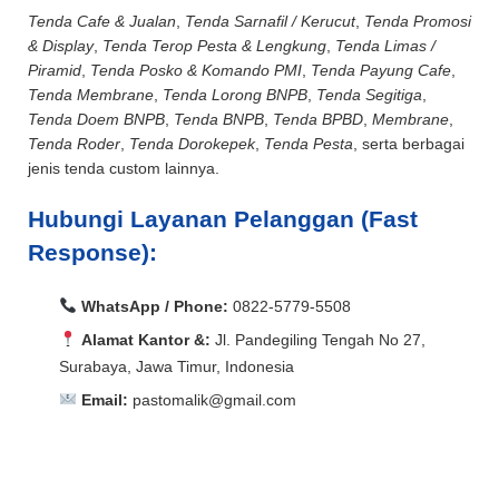
Tenda Cafe & Jualan
,
Tenda Sarnafil / Kerucut
,
Tenda Promosi
& Display
,
Tenda Terop Pesta & Lengkung
,
Tenda Limas /
Piramid
,
Tenda Posko & Komando PMI
,
Tenda Payung Cafe
,
Tenda Membrane
,
Tenda Lorong BNPB
,
Tenda Segitiga
,
Tenda Doem BNPB
,
Tenda BNPB
,
Tenda BPBD
,
Membrane
,
Tenda Roder
,
Tenda Dorokepek
,
Tenda Pesta
, serta berbagai
jenis tenda custom lainnya.
Hubungi Layanan Pelanggan (Fast
Response):
WhatsApp / Phone:
0822-5779-5508
Alamat Kantor &:
Jl. Pandegiling Tengah No 27,
Surabaya, Jawa Timur, Indonesia
Email:
pastomalik@gmail.com
Aceh Barat, Aceh Barat Daya, Aceh Besar, Aceh Jaya,
Aceh Selatan, Aceh Singkil, Aceh Tamiang, Aceh
Aceh Barat, Aceh Barat Daya, Aceh Besar, Aceh Jaya,