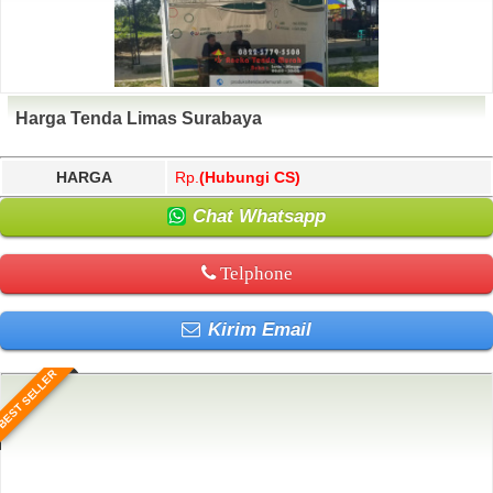
Harga Tenda Limas Surabaya
HARGA
Rp.
(Hubungi CS)
Chat Whatsapp
Telphone
Kirim Email
BEST SELLER