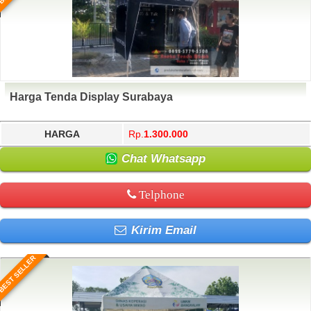
Harga Tenda Display Surabaya
HARGA
Rp.
1.300.000
Chat Whatsapp
Telphone
Kirim Email
BEST SELLER