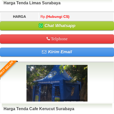
Harga Tenda Limas Surabaya
HARGA
Rp.
(Hubungi CS)
Chat Whatsapp
Telphone
Kirim Email
BEST SELLER
Harga Tenda Cafe Kerucut Surabaya