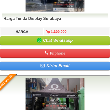
Harga Tenda Display Surabaya
HARGA
Rp.
1.300.000
Chat Whatsapp
Telphone
Kirim Email
BEST SELLER