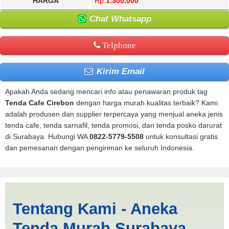
HARGA
Rp.
1.300.000
Chat Whatsapp
Telphone
Kirim Email
Apakah Anda sedang mencari info atau penawaran produk tag
Tenda Cafe Cirebon
dengan harga murah kualitas terbaik? Kami
adalah produsen dan supplier terpercaya yang menjual aneka jenis
tenda cafe, tenda sarnafil, tenda promosi, dan tenda posko darurat
di Surabaya. Hubungi WA
0822-5779-5508
untuk konsultasi gratis
dan pemesanan dengan pengiriman ke seluruh Indonesia.
Tenda Cafe Cirebon |
Tentang Kami - Aneka
PRODUKSI ANEKA TENDA
Tenda Murah Surabaya