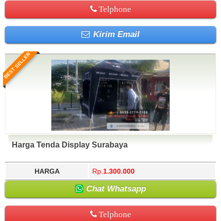
Telphone
Kirim Email
BEST SELLER
Harga Tenda Display Surabaya
HARGA
Rp.
1.300.000
Chat Whatsapp
Telphone