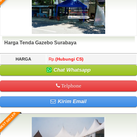
Harga Tenda Gazebo Surabaya
HARGA
Rp.
(Hubungi CS)
Chat Whatsapp
Telphone
Kirim Email
BEST SELLER