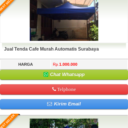
BEST SELLER
Jual Tenda Cafe Murah Automatis Surabaya
HARGA
Rp.
1.000.000
Chat Whatsapp
Telphone
Kirim Email
BEST SELLER