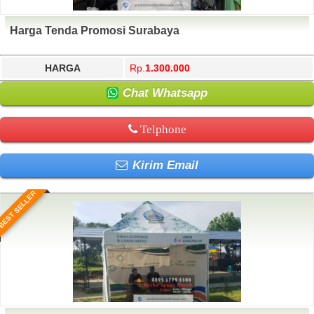
Harga Tenda Promosi Surabaya
HARGA
Rp.
1.300.000
Chat Whatsapp
Telphone
Kirim Email
BEST SELLER