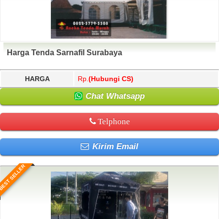
Harga Tenda Sarnafil Surabaya
HARGA
Rp.
(Hubungi CS)
Chat Whatsapp
Telphone
Kirim Email
BEST SELLER