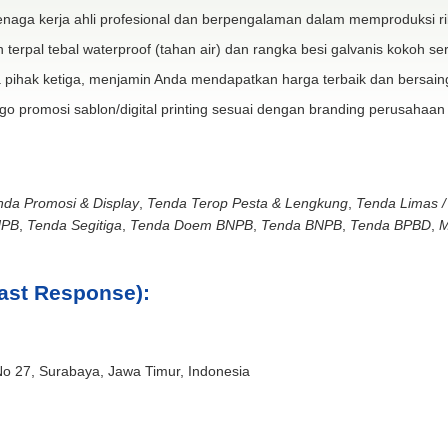
naga kerja ahli profesional dan berpengalaman dalam memproduksi ri
 terpal tebal waterproof (tahan air) dan rangka besi galvanis kokoh ser
 pihak ketiga, menjamin Anda mendapatkan harga terbaik dan bersain
go promosi sablon/digital printing sesuai dengan branding perusahaan
nda Promosi & Display
,
Tenda Terop Pesta & Lengkung
,
Tenda Limas /
NPB
,
Tenda Segitiga
,
Tenda Doem BNPB
,
Tenda BNPB
,
Tenda BPBD
,
M
ast Response):
No 27, Surabaya, Jawa Timur, Indonesia