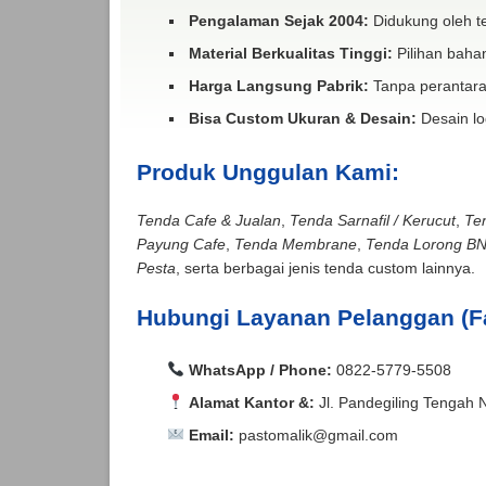
Pengalaman Sejak 2004:
Didukung oleh te
Material Berkualitas Tinggi:
Pilihan bahan
Harga Langsung Pabrik:
Tanpa perantara
Bisa Custom Ukuran & Desain:
Desain lo
Produk Unggulan Kami:
Tenda Cafe & Jualan
,
Tenda Sarnafil / Kerucut
,
Te
Payung Cafe
,
Tenda Membrane
,
Tenda Lorong B
Pesta
, serta berbagai jenis tenda custom lainnya.
Hubungi Layanan Pelanggan (F
WhatsApp / Phone:
0822-5779-5508
Alamat Kantor &:
Jl. Pandegiling Tengah 
Email:
pastomalik@gmail.com