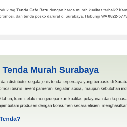
roduk tag
Tenda Cafe Batu
dengan harga murah kualitas terbaik? Kami
a promosi, dan tenda posko darurat di Surabaya. Hubungi WA
0822-577
PRODUKSI ANEKA TENDA MURAH
a Tenda Murah Surabaya
dan distributor segala jenis tenda terpercaya yang berbasis di Sura
mosi bisnis, event pameran, kegiatan sosial, maupun kebutuhan indus
20 tahun, kami selalu mengedepankan kualitas pelayanan dan kepua
jembatani produsen dengan konsumen secara efisien, menghasilkan 
 Tenda?