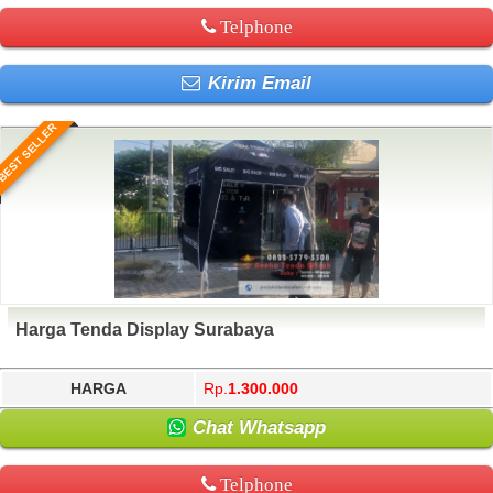
Telphone
Kirim Email
BEST SELLER
Harga Tenda Display Surabaya
HARGA
Rp.
1.300.000
Chat Whatsapp
Telphone