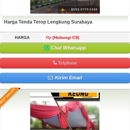
Harga Tenda Terop Lengkung Surabaya
HARGA
Rp.
(Hubungi CS)
Chat Whatsapp
Telphone
Kirim Email
BEST SELLER