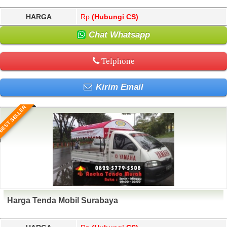
HARGA
Rp.
(Hubungi CS)
Chat Whatsapp
Telphone
Kirim Email
BEST SELLER
Harga Tenda Mobil Surabaya