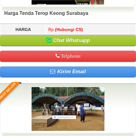
Harga Tenda Terop Keong Surabaya
HARGA
Rp.
(Hubungi CS)
Chat Whatsapp
Telphone
Kirim Email
BEST SELLER