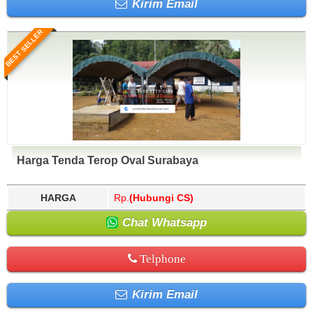
Kirim Email
BEST SELLER
Harga Tenda Terop Oval Surabaya
HARGA
Rp.
(Hubungi CS)
Chat Whatsapp
Telphone
Kirim Email