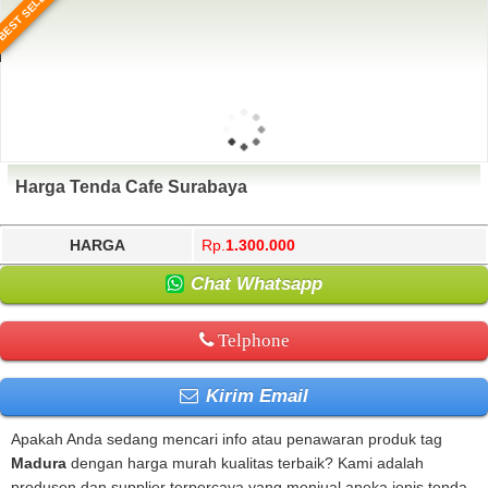
BEST SELLER
Harga Tenda Cafe Surabaya
HARGA
Rp.
1.300.000
Chat Whatsapp
Telphone
Kirim Email
Apakah Anda sedang mencari info atau penawaran produk tag
Madura
dengan harga murah kualitas terbaik? Kami adalah
produsen dan supplier terpercaya yang menjual aneka jenis tenda