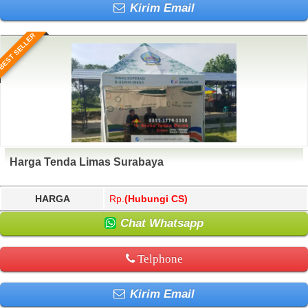
Kirim Email
BEST SELLER
Harga Tenda Limas Surabaya
HARGA
Rp.
(Hubungi CS)
Chat Whatsapp
Telphone
Kirim Email