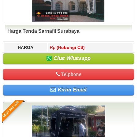
Harga Tenda Sarnafil Surabaya
HARGA
Rp.
(Hubungi CS)
Chat Whatsapp
Telphone
Kirim Email
BEST SELLER