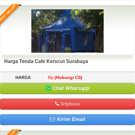
BEST SELLER
Harga Tenda Cafe Kerucut Surabaya
HARGA
Rp.
(Hubungi CS)
Chat Whatsapp
Telphone
Kirim Email