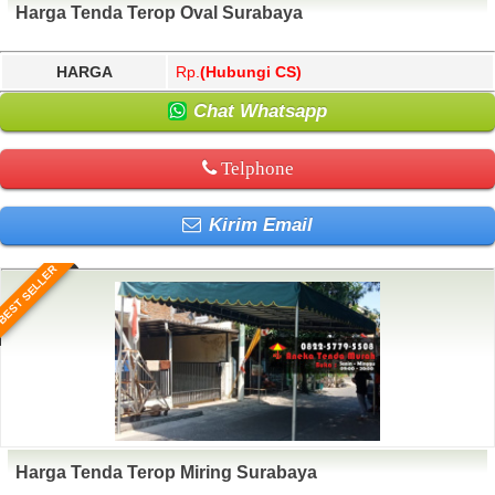
Harga Tenda Terop Oval Surabaya
HARGA
Rp.
(Hubungi CS)
Chat Whatsapp
Telphone
Kirim Email
BEST SELLER
Harga Tenda Terop Miring Surabaya