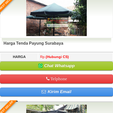
BEST SELLER
Harga Tenda Payung Surabaya
HARGA
Rp.
(Hubungi CS)
Chat Whatsapp
Telphone
Kirim Email
BEST SELLER