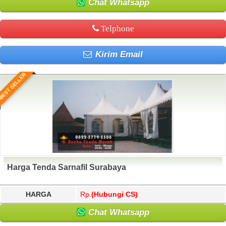
Chat Whatsapp
Telphone
Kirim Email
BEST SELLER
Harga Tenda Sarnafil Surabaya
HARGA
Rp.
(Hubungi CS)
Chat Whatsapp