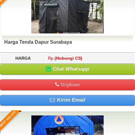
Harga Tenda Dapur Surabaya
HARGA
Rp.
(Hubungi CS)
Chat Whatsapp
Telphone
Kirim Email
BEST SELLER