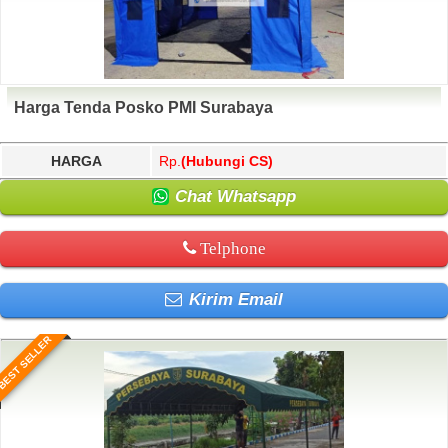
Harga Tenda Posko PMI Surabaya
HARGA
Rp.
(Hubungi CS)
Chat Whatsapp
Telphone
Kirim Email
BEST SELLER