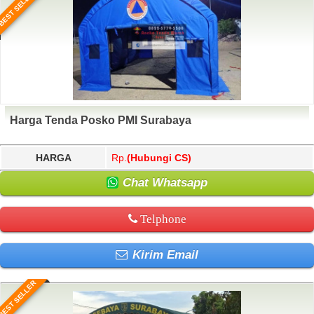
BEST SELLER
Harga Tenda Posko PMI Surabaya
HARGA
Rp.
(Hubungi CS)
Chat Whatsapp
Telphone
Kirim Email
BEST SELLER