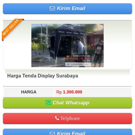
Kirim Email
BEST SELLER
Harga Tenda Display Surabaya
HARGA
Rp.
1.300.000
Chat Whatsapp
Telphone
Kirim Email