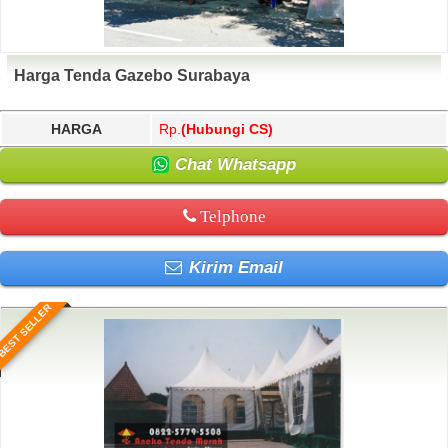
Harga Tenda Gazebo Surabaya
HARGA
Rp.
(Hubungi CS)
Chat Whatsapp
Telphone
Kirim Email
BEST SELLER