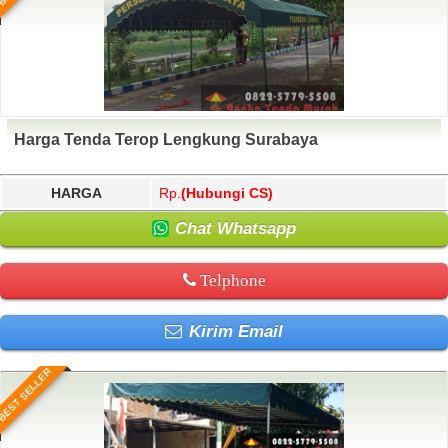
Harga Tenda Terop Lengkung Surabaya
HARGA
Rp.
(Hubungi CS)
Chat Whatsapp
Telphone
Kirim Email
BEST SELLER