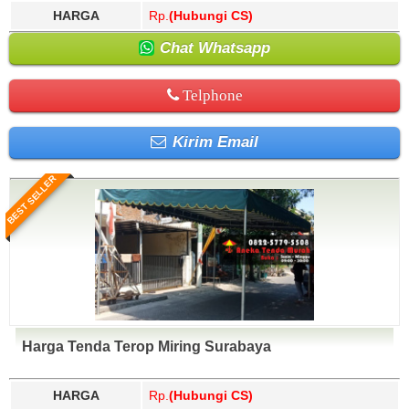
HARGA
Rp.
(Hubungi CS)
Chat Whatsapp
Telphone
Kirim Email
BEST SELLER
Harga Tenda Terop Miring Surabaya
HARGA
Rp.
(Hubungi CS)