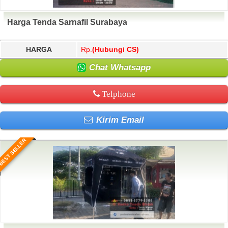
Harga Tenda Sarnafil Surabaya
HARGA
Rp.
(Hubungi CS)
Chat Whatsapp
Telphone
Kirim Email
BEST SELLER