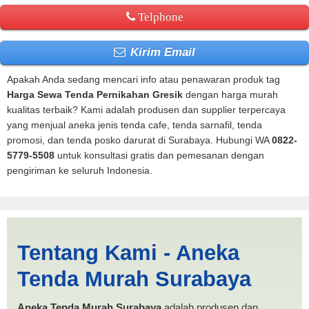
Telphone
Kirim Email
Apakah Anda sedang mencari info atau penawaran produk tag
Harga Sewa Tenda Pernikahan Gresik
dengan harga murah
kualitas terbaik? Kami adalah produsen dan supplier terpercaya
yang menjual aneka jenis tenda cafe, tenda sarnafil, tenda
promosi, dan tenda posko darurat di Surabaya. Hubungi WA
0822-
5779-5508
untuk konsultasi gratis dan pemesanan dengan
pengiriman ke seluruh Indonesia.
Harga Sewa Tenda
Tentang Kami - Aneka
Pernikahan Gresik |
Tenda Murah Surabaya
PRODUKSI ANEKA TENDA
MURAH
Aneka Tenda Murah Surabaya
adalah produsen dan