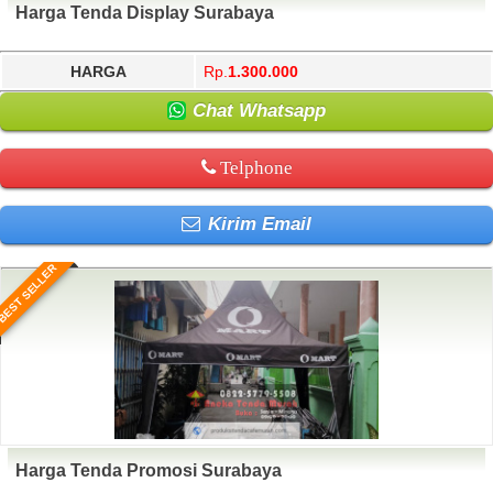
Harga Tenda Display Surabaya
HARGA
Rp.
1.300.000
Chat Whatsapp
Telphone
Kirim Email
BEST SELLER
Harga Tenda Promosi Surabaya