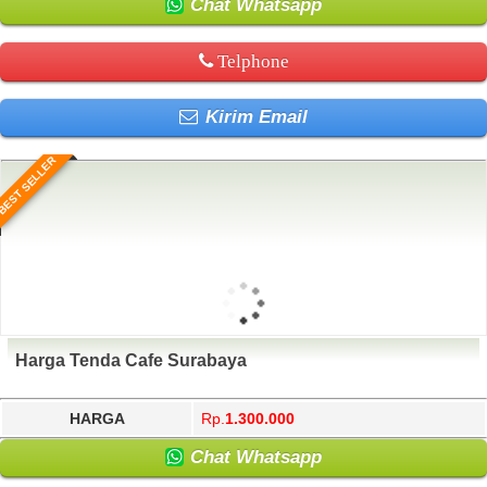
Chat Whatsapp
Telphone
Kirim Email
BEST SELLER
Harga Tenda Cafe Surabaya
HARGA
Rp.
1.300.000
Chat Whatsapp