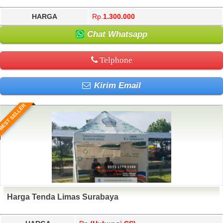
HARGA
Rp.
1.300.000
Chat Whatsapp
Telphone
Kirim Email
BEST SELLER
Harga Tenda Limas Surabaya