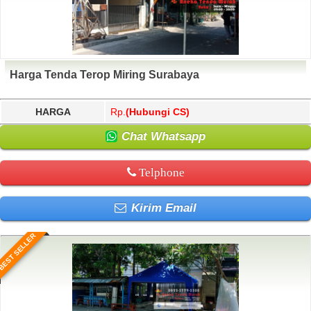
Harga Tenda Terop Miring Surabaya
HARGA
Rp.
(Hubungi CS)
Chat Whatsapp
Telphone
Kirim Email
BEST SELLER