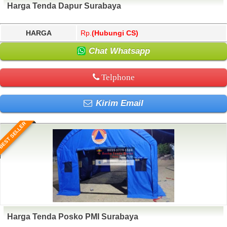
Harga Tenda Dapur Surabaya
HARGA
Rp.
(Hubungi CS)
Chat Whatsapp
Telphone
Kirim Email
BEST SELLER
Harga Tenda Posko PMI Surabaya