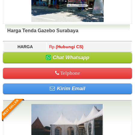
Harga Tenda Gazebo Surabaya
HARGA
Rp.
(Hubungi CS)
Chat Whatsapp
Telphone
Kirim Email
BEST SELLER