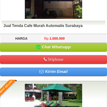
Jual Tenda Cafe Murah Automatis Surabaya
HARGA
Rp.
1.000.000
Chat Whatsapp
Telphone
Kirim Email
BEST SELLER