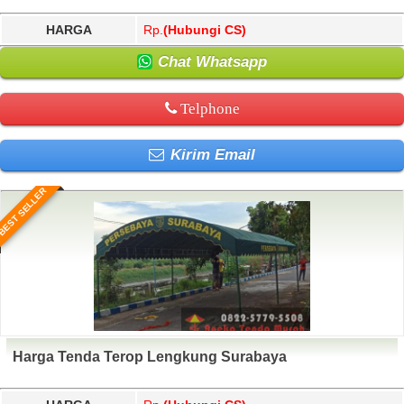
HARGA
Rp.
(Hubungi CS)
Chat Whatsapp
Telphone
Kirim Email
BEST SELLER
Harga Tenda Terop Lengkung Surabaya