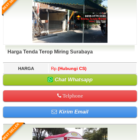
BEST SELLER
Harga Tenda Terop Miring Surabaya
HARGA
Rp.
(Hubungi CS)
Chat Whatsapp
Telphone
Kirim Email
BEST SELLER