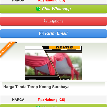
HARGA
Rp.
(Hubungi CS)
Chat Whatsapp
Telphone
Kirim Email
BEST SELLER
Harga Tenda Terop Keong Surabaya
HARGA
Rp.
(Hubungi CS)