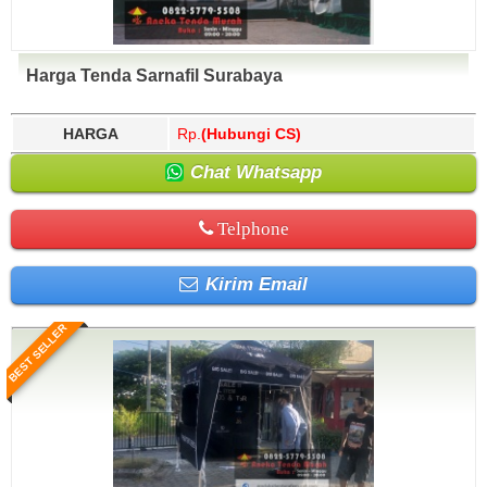
Harga Tenda Sarnafil Surabaya
HARGA
Rp.
(Hubungi CS)
Chat Whatsapp
Telphone
Kirim Email
BEST SELLER