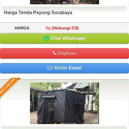
Harga Tenda Payung Surabaya
HARGA
Rp.
(Hubungi CS)
Chat Whatsapp
Telphone
Kirim Email
BEST SELLER