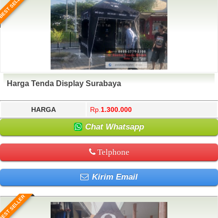
BEST SELLER
Harga Tenda Display Surabaya
HARGA
Rp.
1.300.000
Chat Whatsapp
Telphone
Kirim Email
BEST SELLER