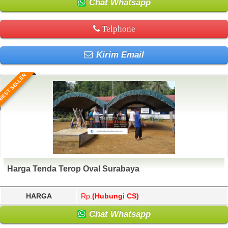
Chat Whatsapp
Telphone
Kirim Email
BEST SELLER
Harga Tenda Terop Oval Surabaya
HARGA
Rp.
(Hubungi CS)
Chat Whatsapp