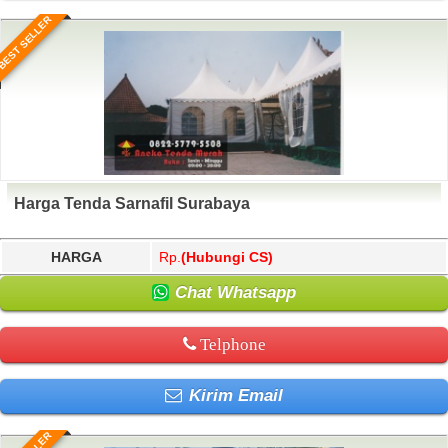
BEST SELLER
Harga Tenda Sarnafil Surabaya
HARGA
Rp.
(Hubungi CS)
Chat Whatsapp
Telphone
Kirim Email