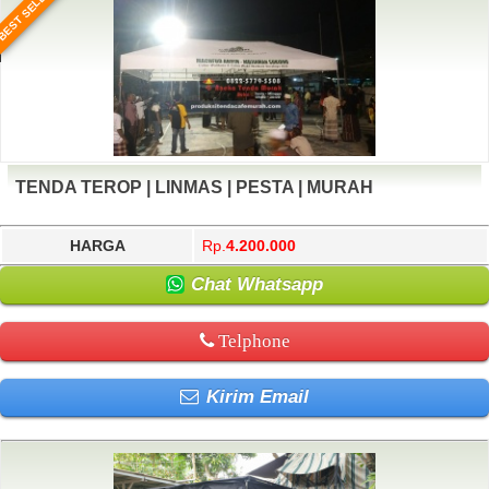
BEST SELLER
TENDA TEROP | LINMAS | PESTA | MURAH
HARGA
Rp.
4.200.000
Chat Whatsapp
Telphone
Kirim Email