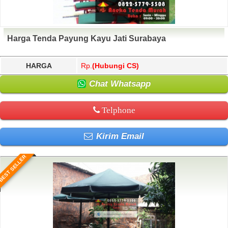
Harga Tenda Payung Kayu Jati Surabaya
HARGA
Rp.
(Hubungi CS)
Chat Whatsapp
Telphone
Kirim Email
BEST SELLER