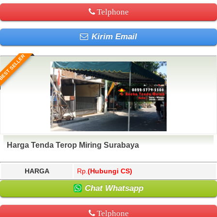
Telphone
Kirim Email
BEST SELLER
Harga Tenda Terop Miring Surabaya
HARGA
Rp.
(Hubungi CS)
Chat Whatsapp
Telphone