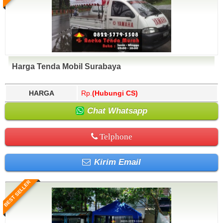
Harga Tenda Mobil Surabaya
HARGA
Rp.
(Hubungi CS)
Chat Whatsapp
Telphone
Kirim Email
BEST SELLER