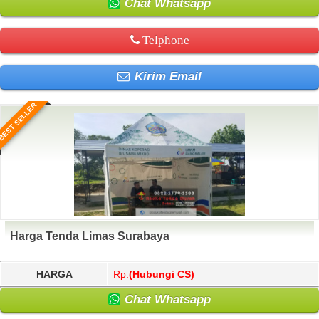
Chat Whatsapp
Telphone
Kirim Email
BEST SELLER
Harga Tenda Limas Surabaya
HARGA
Rp.
(Hubungi CS)
Chat Whatsapp