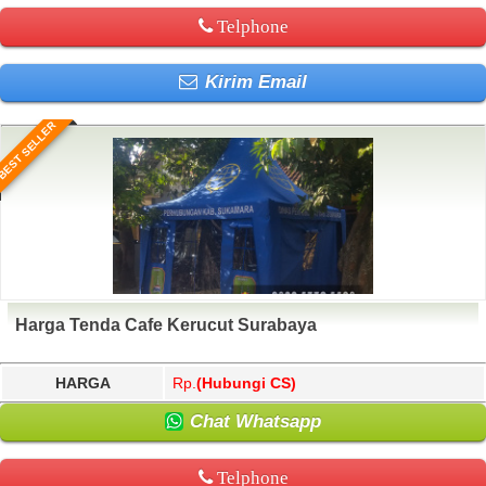
Telphone
Kirim Email
BEST SELLER
Harga Tenda Cafe Kerucut Surabaya
HARGA
Rp.
(Hubungi CS)
Chat Whatsapp
Telphone