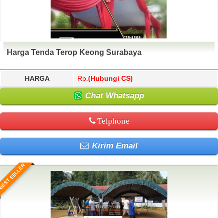
Harga Tenda Terop Keong Surabaya
HARGA
Rp.
(Hubungi CS)
Chat Whatsapp
Telphone
Kirim Email
BEST SELLER