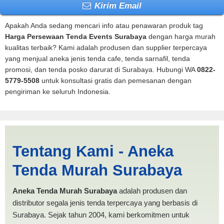
Kirim Email
Apakah Anda sedang mencari info atau penawaran produk tag
Harga Persewaan Tenda Events Surabaya
dengan harga murah
kualitas terbaik? Kami adalah produsen dan supplier terpercaya
yang menjual aneka jenis tenda cafe, tenda sarnafil, tenda
promosi, dan tenda posko darurat di Surabaya. Hubungi WA
0822-
5779-5508
untuk konsultasi gratis dan pemesanan dengan
pengiriman ke seluruh Indonesia.
Harga Persewaan Tenda
Tentang Kami - Aneka
Events Surabaya |
Tenda Murah Surabaya
PRODUKSI ANEKA TENDA
MURAH
Aneka Tenda Murah Surabaya
adalah produsen dan
distributor segala jenis tenda terpercaya yang berbasis di
Surabaya. Sejak tahun 2004, kami berkomitmen untuk