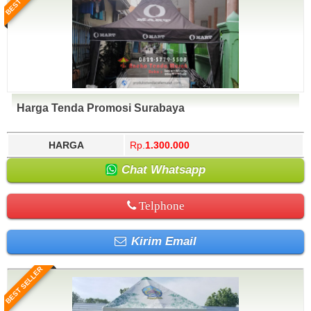
Harga Tenda Promosi Surabaya
HARGA
Rp.
1.300.000
Chat Whatsapp
Telphone
Kirim Email
BEST SELLER