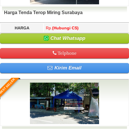
Harga Tenda Terop Miring Surabaya
HARGA
Rp.
(Hubungi CS)
Chat Whatsapp
Telphone
Kirim Email
BEST SELLER