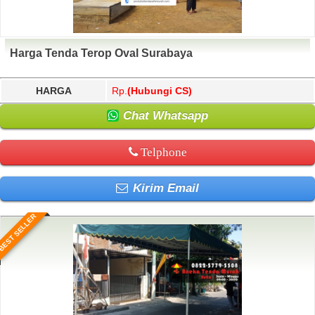
Harga Tenda Terop Oval Surabaya
HARGA
Rp.
(Hubungi CS)
Chat Whatsapp
Telphone
Kirim Email
BEST SELLER