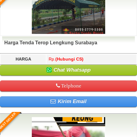
Harga Tenda Terop Lengkung Surabaya
HARGA
Rp.
(Hubungi CS)
Chat Whatsapp
Telphone
Kirim Email
BEST SELLER