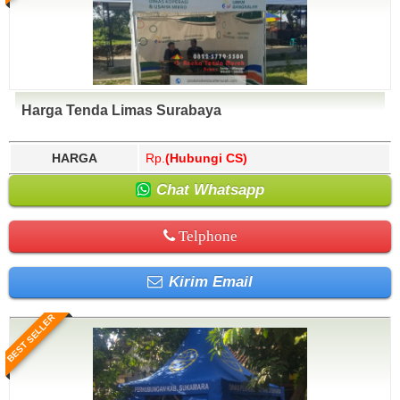
Harga Tenda Limas Surabaya
HARGA
Rp.
(Hubungi CS)
Chat Whatsapp
Telphone
Kirim Email
BEST SELLER