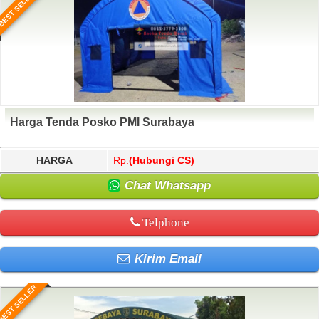
BEST SELLER
Harga Tenda Posko PMI Surabaya
HARGA
Rp.
(Hubungi CS)
Chat Whatsapp
Telphone
Kirim Email
BEST SELLER