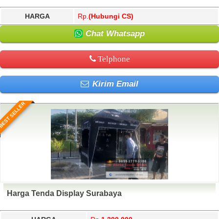
HARGA
Rp.
(Hubungi CS)
Chat Whatsapp
Telphone
Kirim Email
BEST SELLER
Harga Tenda Display Surabaya