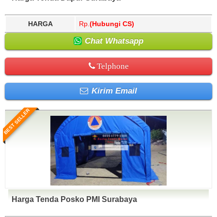
Yahukimo, Yalimo, Yogyakarta.
HARGA
Rp.
(Hubungi CS)
Chat Whatsapp
Telphone
Kirim Email
BEST SELLER
Harga Tenda Posko PMI Surabaya