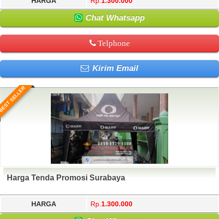
HARGA
Rp.
1.300.000
Chat Whatsapp
Telphone
Kirim Email
BEST SELLER
Harga Tenda Promosi Surabaya
HARGA
Rp.
1.300.000