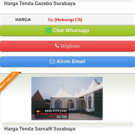
Harga Tenda Gazebo Surabaya
HARGA
Rp.
(Hubungi CS)
Chat Whatsapp
Telphone
Kirim Email
BEST SELLER
Harga Tenda Sarnafil Surabaya