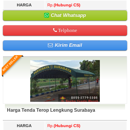
HARGA
Rp.
(Hubungi CS)
Chat Whatsapp
Telphone
Kirim Email
BEST SELLER
Harga Tenda Terop Lengkung Surabaya
HARGA
Rp.
(Hubungi CS)