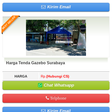
Kirim Email
BEST SELLER
Harga Tenda Gazebo Surabaya
HARGA
Rp.
(Hubungi CS)
Chat Whatsapp
Telphone
Kirim Email