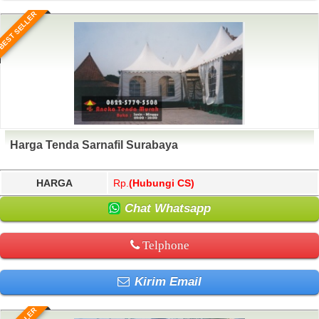
BEST SELLER
Harga Tenda Sarnafil Surabaya
HARGA
Rp.
(Hubungi CS)
Chat Whatsapp
Telphone
Kirim Email