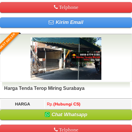
Telphone
Kirim Email
BEST SELLER
Harga Tenda Terop Miring Surabaya
HARGA
Rp.
(Hubungi CS)
Chat Whatsapp
Telphone