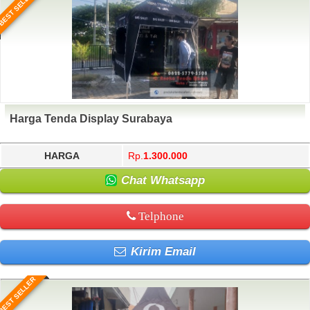
BEST SELLER
Harga Tenda Display Surabaya
HARGA
Rp.
1.300.000
Chat Whatsapp
Telphone
Kirim Email
BEST SELLER