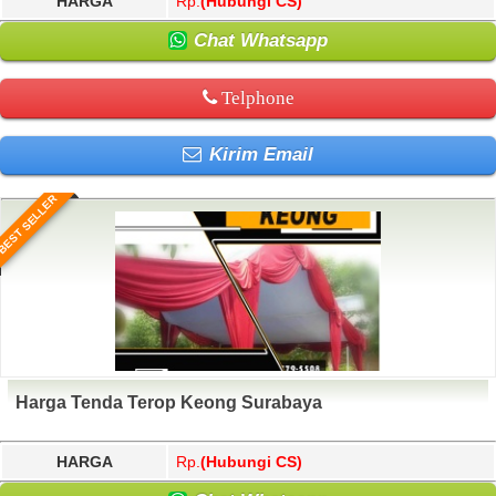
HARGA
Rp.
(Hubungi CS)
Chat Whatsapp
Telphone
Kirim Email
BEST SELLER
Harga Tenda Terop Keong Surabaya
HARGA
Rp.
(Hubungi CS)