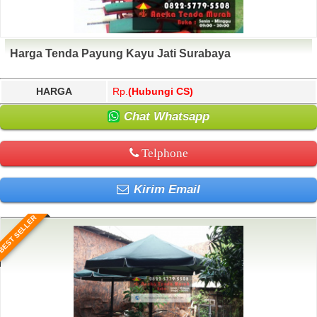
Harga Tenda Payung Kayu Jati Surabaya
HARGA
Rp.
(Hubungi CS)
Chat Whatsapp
Telphone
Kirim Email
BEST SELLER