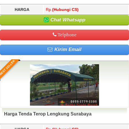
HARGA
Rp.
(Hubungi CS)
Chat Whatsapp
Telphone
Kirim Email
BEST SELLER
Harga Tenda Terop Lengkung Surabaya