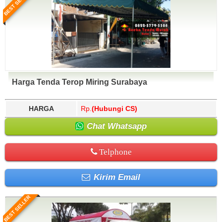
BEST SELLER
Harga Tenda Terop Miring Surabaya
HARGA
Rp.
(Hubungi CS)
Chat Whatsapp
Telphone
Kirim Email
BEST SELLER