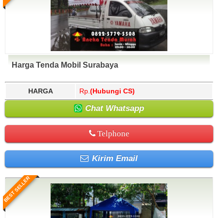
Harga Tenda Mobil Surabaya
HARGA
Rp.
(Hubungi CS)
Chat Whatsapp
Telphone
Kirim Email
BEST SELLER