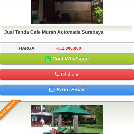
Jual Tenda Cafe Murah Automatis Surabaya
HARGA
Rp.
1.000.000
Chat Whatsapp
Telphone
Kirim Email
BEST SELLER