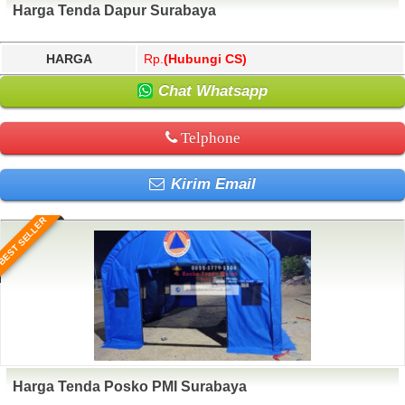
Harga Tenda Dapur Surabaya
HARGA
Rp.
(Hubungi CS)
Chat Whatsapp
Telphone
Kirim Email
BEST SELLER
Harga Tenda Posko PMI Surabaya