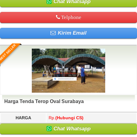
Chat Whatsapp
Telphone
Kirim Email
BEST SELLER
Harga Tenda Terop Oval Surabaya
HARGA
Rp.
(Hubungi CS)
Chat Whatsapp