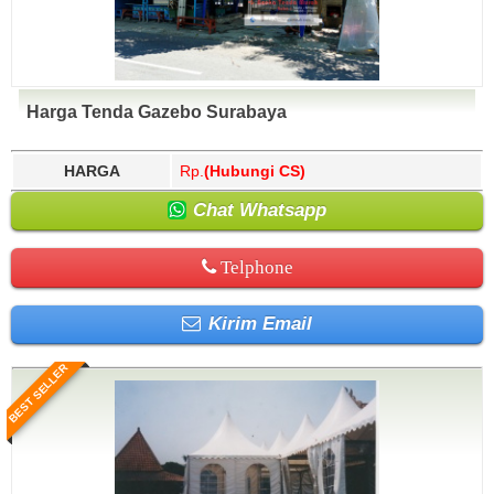
Harga Tenda Gazebo Surabaya
HARGA
Rp.
(Hubungi CS)
Chat Whatsapp
Telphone
Kirim Email
BEST SELLER