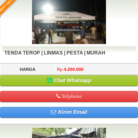
BEST SELLER
TENDA TEROP | LINMAS | PESTA | MURAH
HARGA
Rp.
4.200.000
Chat Whatsapp
Telphone
Kirim Email