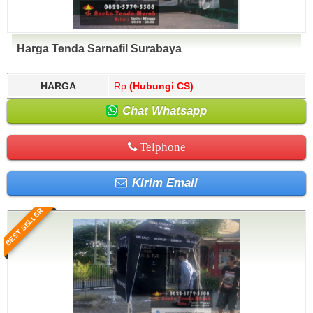
Harga Tenda Sarnafil Surabaya
HARGA
Rp.
(Hubungi CS)
Chat Whatsapp
Telphone
Kirim Email
BEST SELLER