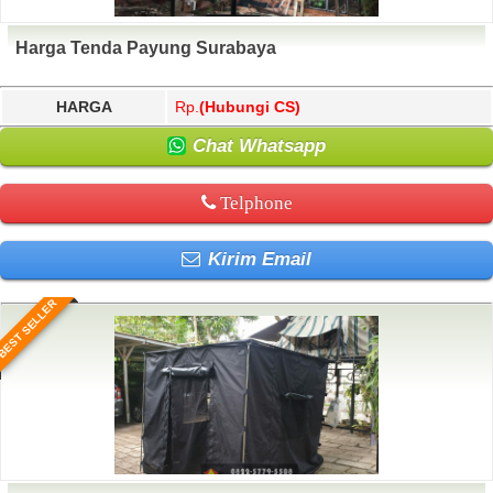
Harga Tenda Payung Surabaya
HARGA
Rp.
(Hubungi CS)
Chat Whatsapp
Telphone
Kirim Email
BEST SELLER