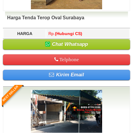
Harga Tenda Terop Oval Surabaya
HARGA
Rp.
(Hubungi CS)
Chat Whatsapp
Telphone
Kirim Email
BEST SELLER