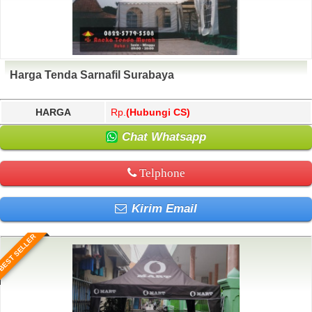
Harga Tenda Sarnafil Surabaya
HARGA
Rp.
(Hubungi CS)
Chat Whatsapp
Telphone
Kirim Email
BEST SELLER