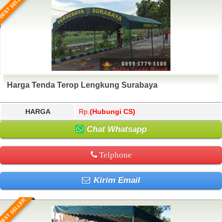
BEST SELLER
Harga Tenda Terop Lengkung Surabaya
HARGA
Rp.
(Hubungi CS)
Chat Whatsapp
Telphone
Kirim Email
BEST SELLER