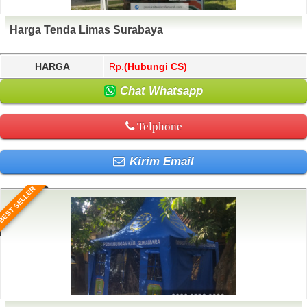
Harga Tenda Limas Surabaya
HARGA
Rp.
(Hubungi CS)
Chat Whatsapp
Telphone
Kirim Email
BEST SELLER