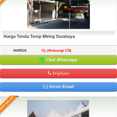
Harga Tenda Terop Miring Surabaya
HARGA
Rp.
(Hubungi CS)
Chat Whatsapp
Telphone
Kirim Email
BEST SELLER