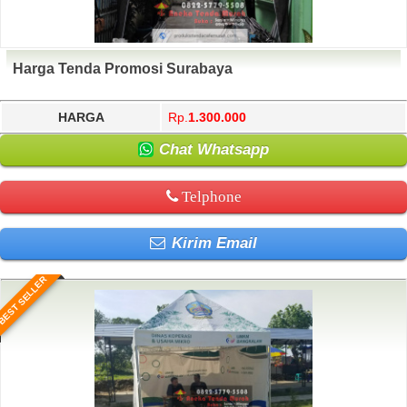
Harga Tenda Promosi Surabaya
HARGA
Rp.
1.300.000
Chat Whatsapp
Telphone
Kirim Email
BEST SELLER