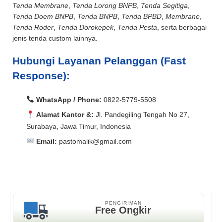
Tenda Membrane
,
Tenda Lorong BNPB
,
Tenda Segitiga
,
Tenda Doem BNPB
,
Tenda BNPB
,
Tenda BPBD
,
Membrane
,
Tenda Roder
,
Tenda Dorokepek
,
Tenda Pesta
, serta berbagai
jenis tenda custom lainnya.
Hubungi Layanan Pelanggan (Fast
Response):
WhatsApp / Phone:
0822-5779-5508
Alamat Kantor &:
Jl. Pandegiling Tengah No 27,
Surabaya, Jawa Timur, Indonesia
Email:
pastomalik@gmail.com
Aceh Barat, Aceh Barat Daya, Aceh Besar, Aceh Jaya,
Aceh Selatan, Aceh Singkil, Aceh Tamiang, Aceh
Aceh Barat, Aceh Barat Daya, Aceh Besar, Aceh Jaya,
Tengah, Aceh Tenggara, Aceh Timur, Aceh Utara, Agam,
Aceh Selatan, Aceh Singkil, Aceh Tamiang, Aceh
Alor, Ambon, Asahan, Asmat, Badung, Balangan,
Tengah, Aceh Tenggara, Aceh Timur, Aceh Utara, Agam,
Balikpapan, Banda Aceh, Bandar Lampung, Bandung,
Alor, Ambon, Asahan, Asmat, Badung, Balangan,
PENGIRIMAN
Free Ongkir
Bandung Barat, Banggai, Banggai Kepulauan, Bangka,
Balikpapan, Banda Aceh, Bandar Lampung, Bandung,
Bangka Barat, Bangka Selatan, Bangka Tengah,
Bandung Barat, Banggai, Banggai Kepulauan, Bangka,