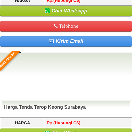
HARGA
Rp.
(Hubungi CS)
Chat Whatsapp
Telphone
Kirim Email
BEST SELLER
Harga Tenda Terop Keong Surabaya
HARGA
Rp.
(Hubungi CS)