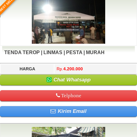
BEST SELLER
TENDA TEROP | LINMAS | PESTA | MURAH
HARGA
Rp.
4.200.000
Chat Whatsapp
Telphone
Kirim Email