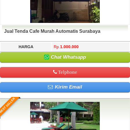
Jual Tenda Cafe Murah Automatis Surabaya
HARGA
Rp.
1.000.000
Chat Whatsapp
Telphone
Kirim Email
BEST SELLER