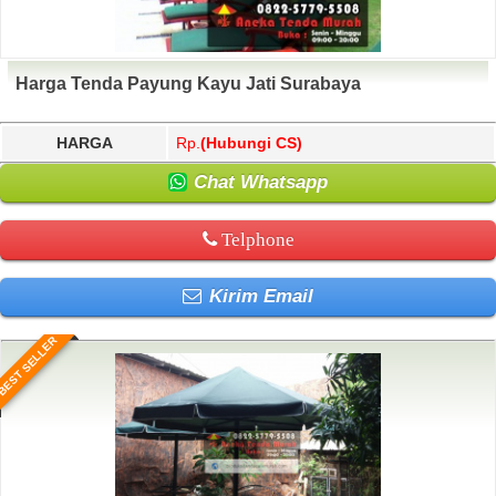
Harga Tenda Payung Kayu Jati Surabaya
HARGA
Rp.
(Hubungi CS)
Chat Whatsapp
Telphone
Kirim Email
BEST SELLER