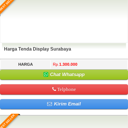
BEST SELLER
Harga Tenda Display Surabaya
HARGA
Rp.
1.300.000
Chat Whatsapp
Telphone
Kirim Email
BEST SELLER