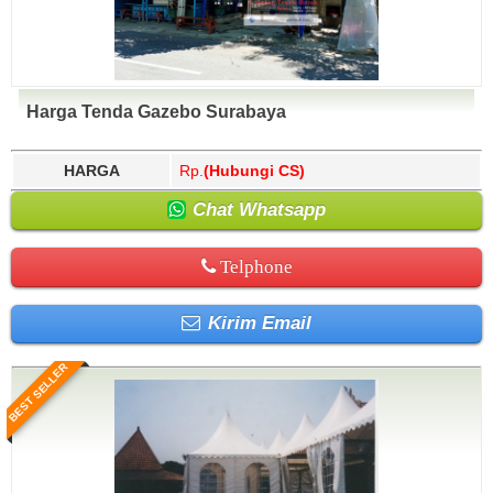
Harga Tenda Gazebo Surabaya
HARGA
Rp.
(Hubungi CS)
Chat Whatsapp
Telphone
Kirim Email
BEST SELLER