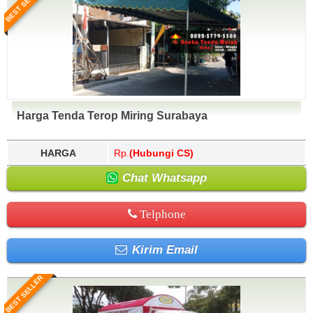
BEST SELLER
Harga Tenda Terop Miring Surabaya
HARGA
Rp.
(Hubungi CS)
Chat Whatsapp
Telphone
Kirim Email
BEST SELLER