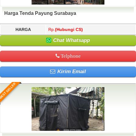
Harga Tenda Payung Surabaya
HARGA
Rp.
(Hubungi CS)
Chat Whatsapp
Telphone
Kirim Email
BEST SELLER