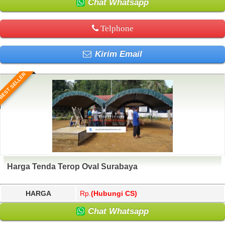
Chat Whatsapp
Telphone
Kirim Email
BEST SELLER
Harga Tenda Terop Oval Surabaya
HARGA
Rp.
(Hubungi CS)
Chat Whatsapp