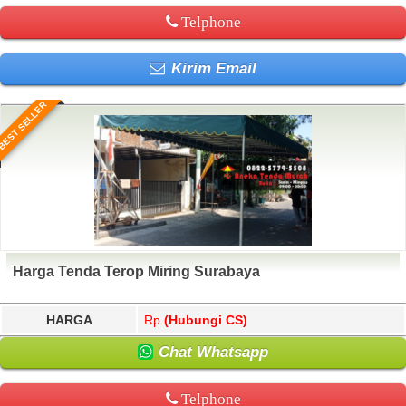
Telphone
Kirim Email
BEST SELLER
Harga Tenda Terop Miring Surabaya
HARGA
Rp.
(Hubungi CS)
Chat Whatsapp
Telphone