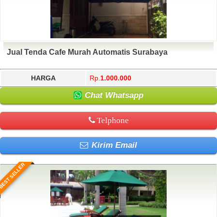
Jual Tenda Cafe Murah Automatis Surabaya
HARGA
Rp.
1.000.000
Chat Whatsapp
Telphone
Kirim Email
BEST SELLER