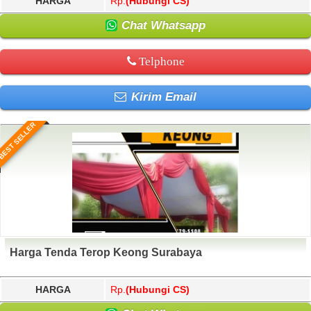
HARGA
Rp.
(Hubungi CS)
Chat Whatsapp
Telphone
Kirim Email
BEST SELLER
Harga Tenda Terop Keong Surabaya
HARGA
Rp.
(Hubungi CS)