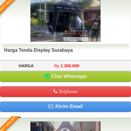
BEST SELLER
Harga Tenda Display Surabaya
HARGA
Rp.
1.300.000
Chat Whatsapp
Telphone
Kirim Email
BEST SELLER