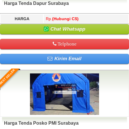
Harga Tenda Dapur Surabaya
HARGA
Rp.
(Hubungi CS)
Chat Whatsapp
Telphone
Kirim Email
BEST SELLER
Harga Tenda Posko PMI Surabaya