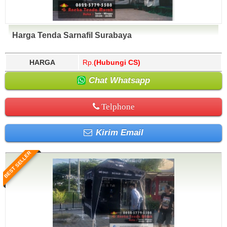
Harga Tenda Sarnafil Surabaya
HARGA
Rp.
(Hubungi CS)
Chat Whatsapp
Telphone
Kirim Email
BEST SELLER