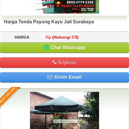
Harga Tenda Payung Kayu Jati Surabaya
HARGA
Rp.
(Hubungi CS)
Chat Whatsapp
Telphone
Kirim Email
BEST SELLER