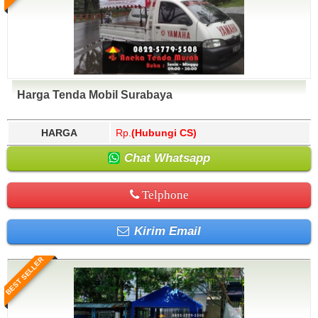
Harga Tenda Mobil Surabaya
HARGA
Rp.
(Hubungi CS)
Chat Whatsapp
Telphone
Kirim Email
BEST SELLER