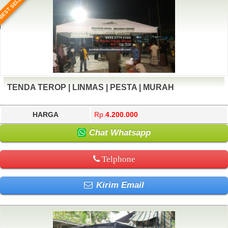
BEST SELLER
TENDA TEROP | LINMAS | PESTA | MURAH
HARGA
Rp.
4.200.000
Chat Whatsapp
Telphone
Kirim Email