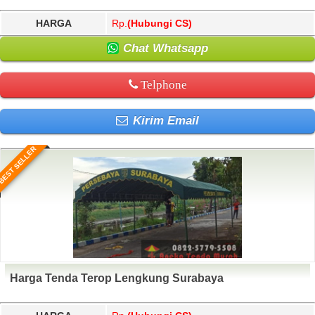
HARGA
Rp.
(Hubungi CS)
Chat Whatsapp
Telphone
Kirim Email
BEST SELLER
Harga Tenda Terop Lengkung Surabaya