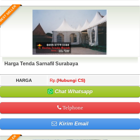
BEST SELLER
Harga Tenda Sarnafil Surabaya
HARGA
Rp.
(Hubungi CS)
Chat Whatsapp
Telphone
Kirim Email