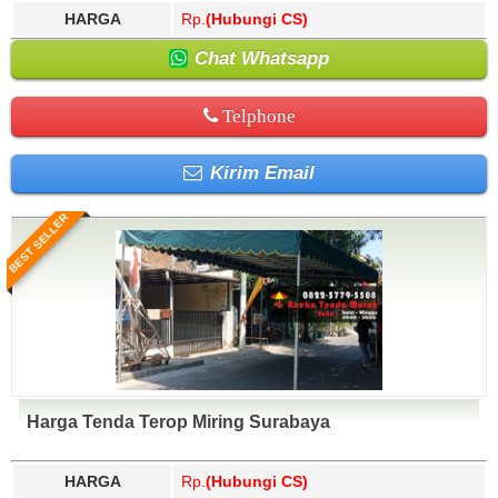
HARGA
Rp.
(Hubungi CS)
Chat Whatsapp
Telphone
Kirim Email
BEST SELLER
Harga Tenda Terop Miring Surabaya
HARGA
Rp.
(Hubungi CS)