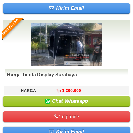
Kirim Email
BEST SELLER
Harga Tenda Display Surabaya
HARGA
Rp.
1.300.000
Chat Whatsapp
Telphone
Kirim Email