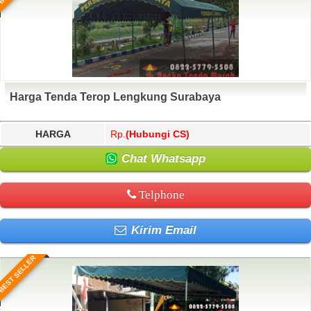
Harga Tenda Terop Lengkung Surabaya
HARGA
Rp.
(Hubungi CS)
Chat Whatsapp
Telphone
Kirim Email
BEST SELLER