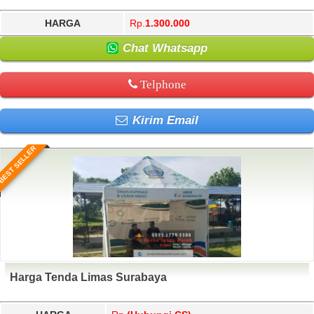
HARGA
Rp.
1.300.000
Chat Whatsapp
Telphone
Kirim Email
BEST SELLER
Harga Tenda Limas Surabaya