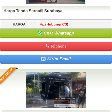
Harga Tenda Sarnafil Surabaya
HARGA
Rp.
(Hubungi CS)
Chat Whatsapp
Telphone
Kirim Email
BEST SELLER