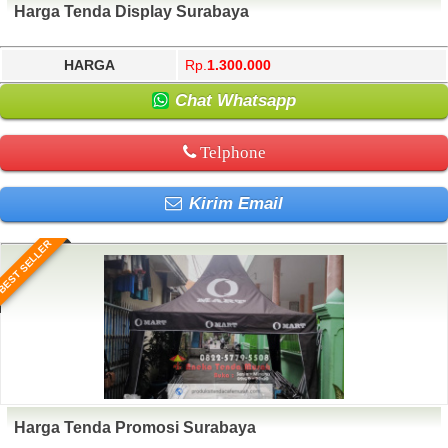
Harga Tenda Display Surabaya
HARGA
Rp.
1.300.000
Chat Whatsapp
Telphone
Kirim Email
BEST SELLER
Harga Tenda Promosi Surabaya