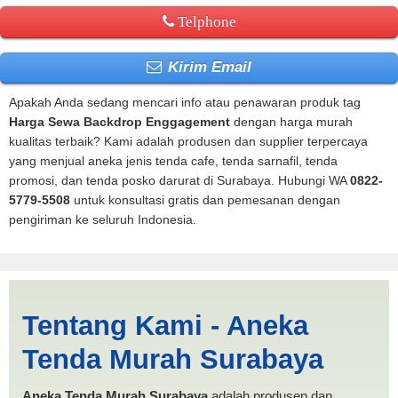
Telphone
Kirim Email
Apakah Anda sedang mencari info atau penawaran produk tag
Harga Sewa Backdrop Enggagement
dengan harga murah
kualitas terbaik? Kami adalah produsen dan supplier terpercaya
yang menjual aneka jenis tenda cafe, tenda sarnafil, tenda
promosi, dan tenda posko darurat di Surabaya. Hubungi WA
0822-
5779-5508
untuk konsultasi gratis dan pemesanan dengan
pengiriman ke seluruh Indonesia.
Harga Sewa Backdrop
Tentang Kami - Aneka
Enggagement | PRODUKSI
Tenda Murah Surabaya
ANEKA TENDA MURAH
Aneka Tenda Murah Surabaya
adalah produsen dan