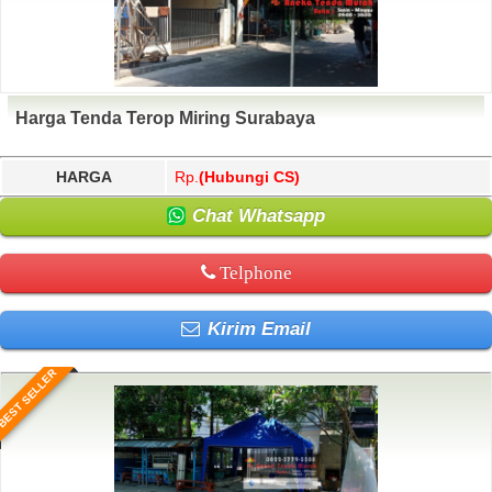
Harga Tenda Terop Miring Surabaya
HARGA
Rp.
(Hubungi CS)
Chat Whatsapp
Telphone
Kirim Email
BEST SELLER