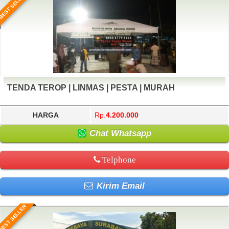
BEST SELLER
TENDA TEROP | LINMAS | PESTA | MURAH
HARGA
Rp.
4.200.000
Chat Whatsapp
Telphone
Kirim Email
BEST SELLER