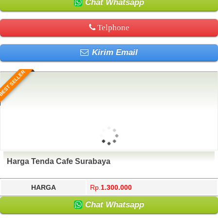
Chat Whatsapp
Telphone
Kirim Email
BEST SELLER
Harga Tenda Cafe Surabaya
HARGA
Rp.
1.300.000
Chat Whatsapp