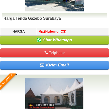
Harga Tenda Gazebo Surabaya
HARGA
Rp.
(Hubungi CS)
Chat Whatsapp
Telphone
Kirim Email
BEST SELLER