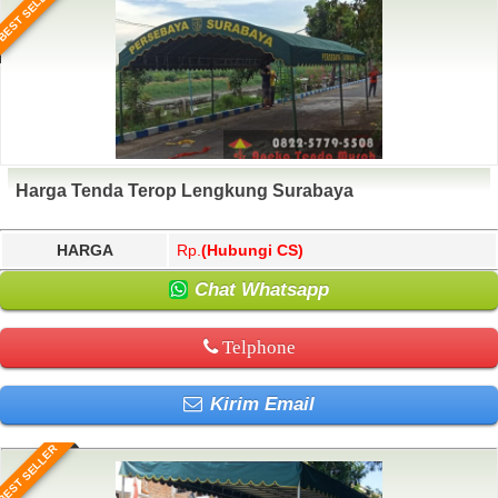
BEST SELLER
Harga Tenda Terop Lengkung Surabaya
HARGA
Rp.
(Hubungi CS)
Chat Whatsapp
Telphone
Kirim Email
BEST SELLER