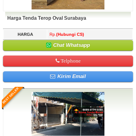
Harga Tenda Terop Oval Surabaya
HARGA
Rp.
(Hubungi CS)
Chat Whatsapp
Telphone
Kirim Email
BEST SELLER