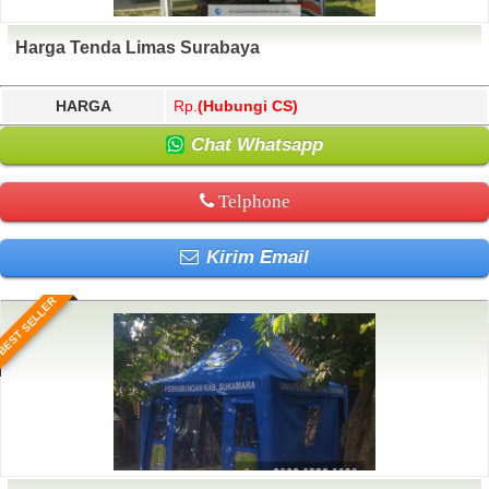
Harga Tenda Limas Surabaya
HARGA
Rp.
(Hubungi CS)
Chat Whatsapp
Telphone
Kirim Email
BEST SELLER