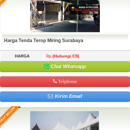
Harga Tenda Terop Miring Surabaya
HARGA
Rp.
(Hubungi CS)
Chat Whatsapp
Telphone
Kirim Email
BEST SELLER