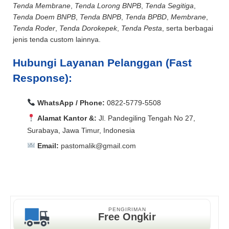
Tenda Membrane
,
Tenda Lorong BNPB
,
Tenda Segitiga
,
Tenda Doem BNPB
,
Tenda BNPB
,
Tenda BPBD
,
Membrane
,
Tenda Roder
,
Tenda Dorokepek
,
Tenda Pesta
, serta berbagai
jenis tenda custom lainnya.
Hubungi Layanan Pelanggan (Fast
Response):
WhatsApp / Phone:
0822-5779-5508
Alamat Kantor &:
Jl. Pandegiling Tengah No 27,
Surabaya, Jawa Timur, Indonesia
Email:
pastomalik@gmail.com
Aceh Barat, Aceh Barat Daya, Aceh Besar, Aceh Jaya,
Aceh Selatan, Aceh Singkil, Aceh Tamiang, Aceh
Aceh Barat, Aceh Barat Daya, Aceh Besar, Aceh Jaya,
Tengah, Aceh Tenggara, Aceh Timur, Aceh Utara, Agam,
Aceh Selatan, Aceh Singkil, Aceh Tamiang, Aceh
Alor, Ambon, Asahan, Asmat, Badung, Balangan,
Tengah, Aceh Tenggara, Aceh Timur, Aceh Utara, Agam,
Balikpapan, Banda Aceh, Bandar Lampung, Bandung,
Alor, Ambon, Asahan, Asmat, Badung, Balangan,
PENGIRIMAN
Free Ongkir
Bandung Barat, Banggai, Banggai Kepulauan, Bangka,
Balikpapan, Banda Aceh, Bandar Lampung, Bandung,
Bangka Barat, Bangka Selatan, Bangka Tengah,
Bandung Barat, Banggai, Banggai Kepulauan, Bangka,