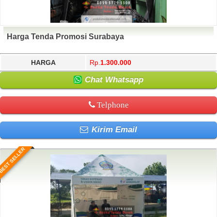
Harga Tenda Promosi Surabaya
HARGA
Rp.
1.300.000
Chat Whatsapp
Telphone
Kirim Email
BEST SELLER