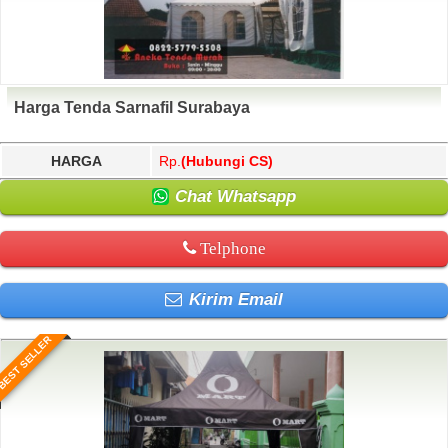
Harga Tenda Sarnafil Surabaya
HARGA
Rp.
(Hubungi CS)
Chat Whatsapp
Telphone
Kirim Email
BEST SELLER