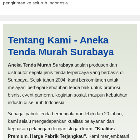
pengiriman ke seluruh Indonesia.
Jasa Produksi Tenda Limas
Tentang Kami - Aneka
Tidore Kepulauan |
Tenda Murah Surabaya
PRODUKSI ANEKA TENDA
MURAH
Aneka Tenda Murah Surabaya
adalah produsen dan
distributor segala jenis tenda terpercaya yang berbasis di
Surabaya. Sejak tahun 2004, kami berkomitmen untuk
melayani berbagai kebutuhan tenda baik untuk promosi
bisnis, event pameran, kegiatan sosial, maupun kebutuhan
industri di seluruh Indonesia.
Sebagai pabrik tenda berpengalaman lebih dari 20 tahun,
kami selalu mengedepankan kualitas pelayanan dan
kepuasan pelanggan dengan slogan kami:
"Kualitas
Premium, Harga Pabrik Terjangkau"
. Kami menjembatani