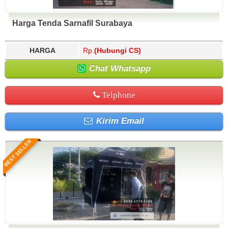
Harga Tenda Sarnafil Surabaya
HARGA
Rp.
(Hubungi CS)
Chat Whatsapp
Telphone
Kirim Email
BEST SELLER