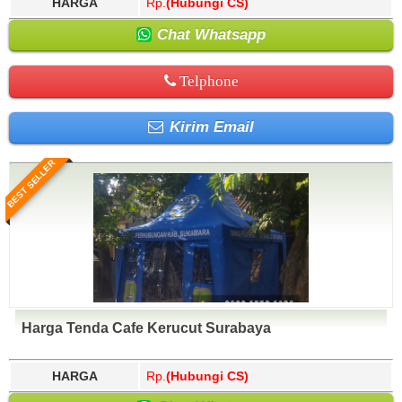
HARGA
Rp.
(Hubungi CS)
Chat Whatsapp
Telphone
Kirim Email
BEST SELLER
Harga Tenda Cafe Kerucut Surabaya
HARGA
Rp.
(Hubungi CS)