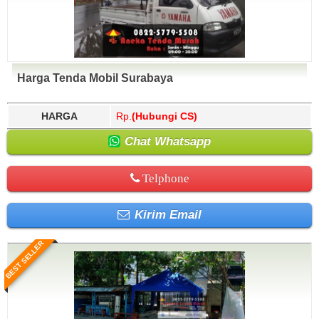
Harga Tenda Mobil Surabaya
HARGA
Rp.
(Hubungi CS)
Chat Whatsapp
Telphone
Kirim Email
BEST SELLER