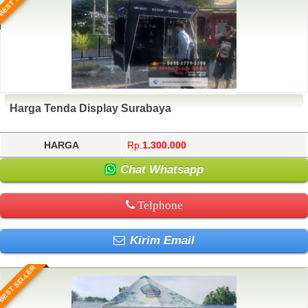
Harga Tenda Display Surabaya
HARGA
Rp.
1.300.000
Chat Whatsapp
Telphone
Kirim Email
BEST SELLER