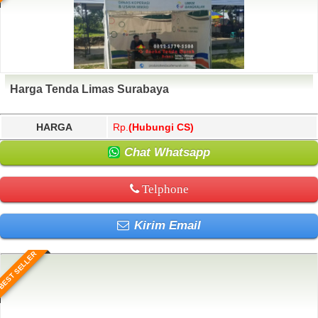
Harga Tenda Limas Surabaya
HARGA
Rp.
(Hubungi CS)
Chat Whatsapp
Telphone
Kirim Email
BEST SELLER