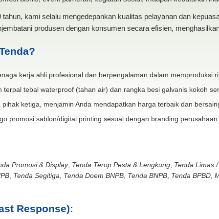
20 tahun, kami selalu mengedepankan kualitas pelayanan dan kepua
jembatani produsen dengan konsumen secara efisien, menghasilkan 
 Tenda?
naga kerja ahli profesional dan berpengalaman dalam memproduksi ri
 terpal tebal waterproof (tahan air) dan rangka besi galvanis kokoh ser
 pihak ketiga, menjamin Anda mendapatkan harga terbaik dan bersain
go promosi sablon/digital printing sesuai dengan branding perusahaan
nda Promosi & Display
,
Tenda Terop Pesta & Lengkung
,
Tenda Limas /
NPB
,
Tenda Segitiga
,
Tenda Doem BNPB
,
Tenda BNPB
,
Tenda BPBD
,
M
ast Response):