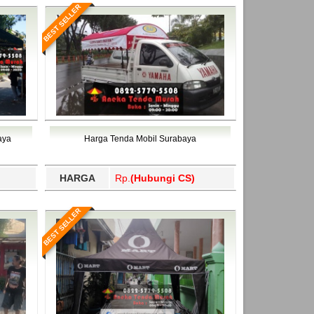
BEST SELLER
aya
Harga Tenda Mobil Surabaya
HARGA
Rp.
(Hubungi CS)
BEST SELLER