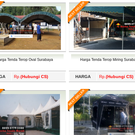
BEST SELLER
rga Tenda Terop Oval Surabaya
Harga Tenda Terop Miring Surab
GA
Rp.
(Hubungi CS)
HARGA
Rp.
(Hubungi CS)
BEST SELLER