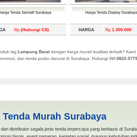
Harga Tenda Sarnafil Surabaya
Harga Tenda Display Surabay
GA
Rp.
(Hubungi CS)
HARGA
Rp.
1.300.000
roduk tag
Lampung Barat
dengan harga murah kualitas terbaik? Kami 
a promosi, dan tenda posko darurat di Surabaya. Hubungi WA
0822-577
ODUKSI ANEKA TENDA MURAH
a Tenda Murah Surabaya
dan distributor segala jenis tenda terpercaya yang berbasis di Sura
mosi bisnis, event pameran, kegiatan sosial, maupun kebutuhan indus