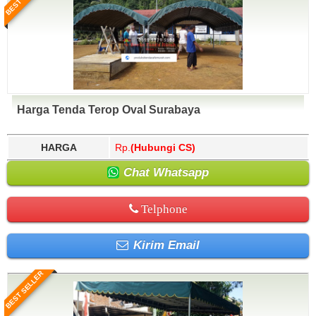
Harga Tenda Terop Oval Surabaya
HARGA
Rp.
(Hubungi CS)
Chat Whatsapp
Telphone
Kirim Email
BEST SELLER