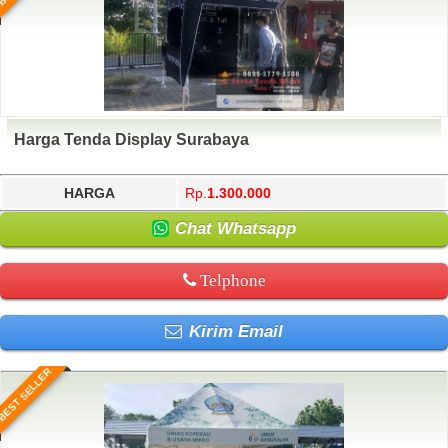
Harga Tenda Display Surabaya
HARGA
Rp.
1.300.000
Chat Whatsapp
Telphone
Kirim Email
BEST SELLER