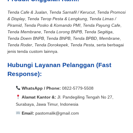
Tenda Cafe & Jualan
,
Tenda Sarnafil / Kerucut
,
Tenda Promosi
& Display
,
Tenda Terop Pesta & Lengkung
,
Tenda Limas /
Piramid
,
Tenda Posko & Komando PMI
,
Tenda Payung Cafe
,
Tenda Membrane
,
Tenda Lorong BNPB
,
Tenda Segitiga
,
Tenda Doem BNPB
,
Tenda BNPB
,
Tenda BPBD
,
Membrane
,
Tenda Roder
,
Tenda Dorokepek
,
Tenda Pesta
, serta berbagai
jenis tenda custom lainnya.
Hubungi Layanan Pelanggan (Fast
Response):
WhatsApp / Phone:
0822-5779-5508
Alamat Kantor &:
Jl. Pandegiling Tengah No 27,
Surabaya, Jawa Timur, Indonesia
Email:
pastomalik@gmail.com
Aceh Barat, Aceh Barat Daya, Aceh Besar, Aceh Jaya,