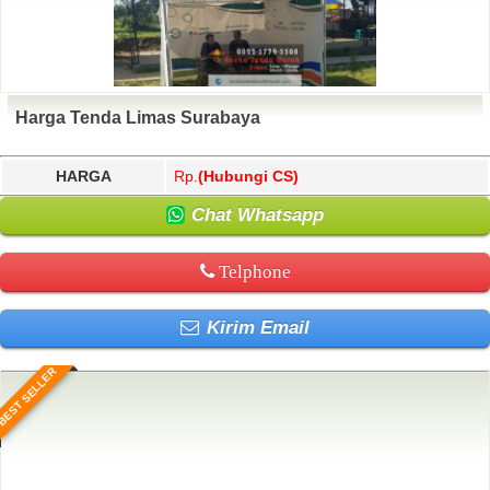
Harga Tenda Limas Surabaya
HARGA
Rp.
(Hubungi CS)
Chat Whatsapp
Telphone
Kirim Email
BEST SELLER