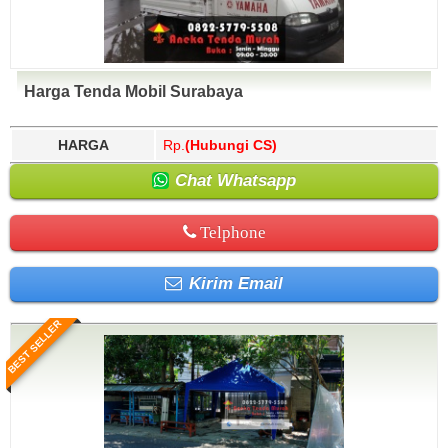
Harga Tenda Mobil Surabaya
HARGA
Rp.
(Hubungi CS)
Chat Whatsapp
Telphone
Kirim Email
BEST SELLER