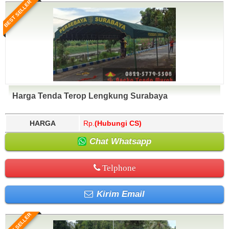
BEST SELLER
Harga Tenda Terop Lengkung Surabaya
HARGA
Rp.
(Hubungi CS)
Chat Whatsapp
Telphone
Kirim Email
BEST SELLER