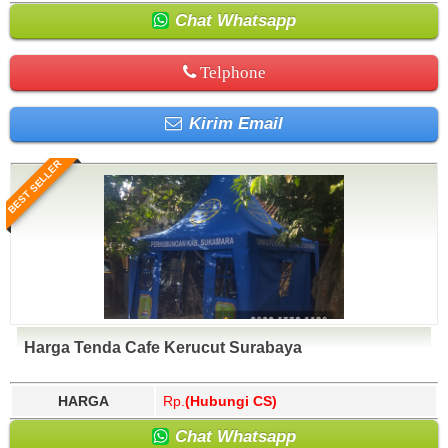
Chat Whatsapp
Telphone
Kirim Email
BEST SELLER
Harga Tenda Cafe Kerucut Surabaya
HARGA
Rp.
(Hubungi CS)
Chat Whatsapp