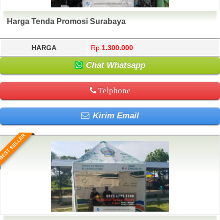
Harga Tenda Promosi Surabaya
HARGA
Rp.
1.300.000
Chat Whatsapp
Telphone
Kirim Email
BEST SELLER