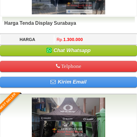
Harga Tenda Display Surabaya
HARGA
Rp.
1.300.000
Chat Whatsapp
Telphone
Kirim Email
BEST SELLER