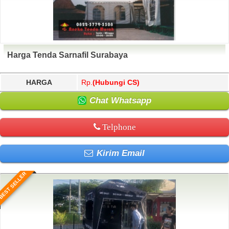
Harga Tenda Sarnafil Surabaya
HARGA
Rp.
(Hubungi CS)
Chat Whatsapp
Telphone
Kirim Email
BEST SELLER