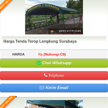
BEST SELLER
Harga Tenda Terop Lengkung Surabaya
HARGA
Rp.
(Hubungi CS)
Chat Whatsapp
Telphone
Kirim Email
BEST SELLER