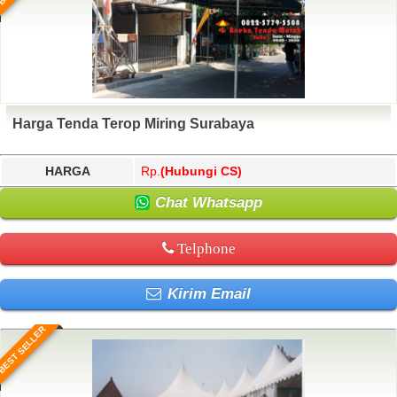
Harga Tenda Terop Miring Surabaya
HARGA
Rp.
(Hubungi CS)
Chat Whatsapp
Telphone
Kirim Email
BEST SELLER