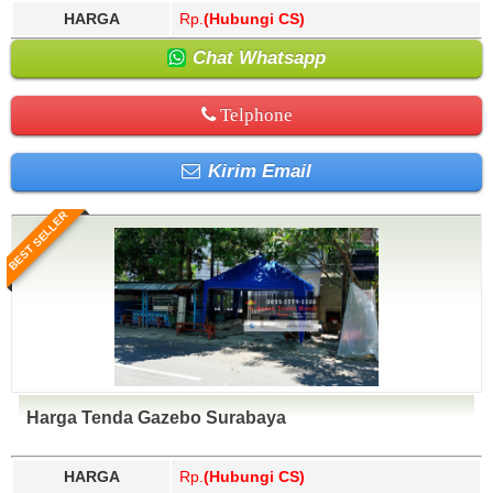
HARGA
Rp.
(Hubungi CS)
Chat Whatsapp
Telphone
Kirim Email
BEST SELLER
Harga Tenda Gazebo Surabaya
HARGA
Rp.
(Hubungi CS)