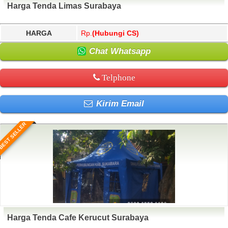
Harga Tenda Limas Surabaya
HARGA
Rp.
(Hubungi CS)
Chat Whatsapp
Telphone
Kirim Email
BEST SELLER
Harga Tenda Cafe Kerucut Surabaya