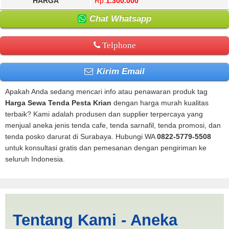
HARGA
Rp.
1.300.000
Chat Whatsapp
Telphone
Kirim Email
Apakah Anda sedang mencari info atau penawaran produk tag
Harga Sewa Tenda Pesta Krian
dengan harga murah kualitas
terbaik? Kami adalah produsen dan supplier terpercaya yang
menjual aneka jenis tenda cafe, tenda sarnafil, tenda promosi, dan
tenda posko darurat di Surabaya. Hubungi WA
0822-5779-5508
untuk konsultasi gratis dan pemesanan dengan pengiriman ke
seluruh Indonesia.
Harga Sewa Tenda Pesta
Tentang Kami - Aneka
Krian | PRODUKSI ANEKA