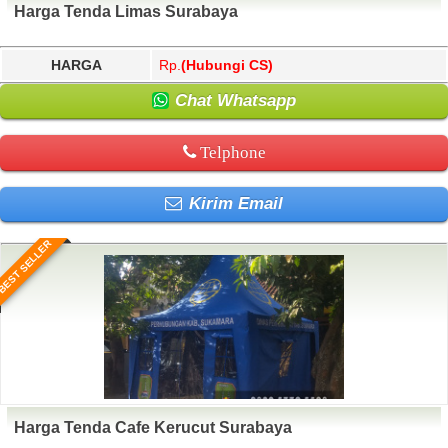
Harga Tenda Limas Surabaya
HARGA
Rp.
(Hubungi CS)
Chat Whatsapp
Telphone
Kirim Email
BEST SELLER
Harga Tenda Cafe Kerucut Surabaya