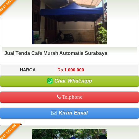
BEST SELLER
Jual Tenda Cafe Murah Automatis Surabaya
HARGA
Rp.
1.000.000
Chat Whatsapp
Telphone
Kirim Email
BEST SELLER