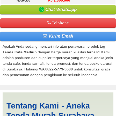
HARGA
Rp.
1.300.000
Chat Whatsapp
Telphone
Kirim Email
Apakah Anda sedang mencari info atau penawaran produk tag
Tenda Cafe Madiun
dengan harga murah kualitas terbaik? Kami
adalah produsen dan supplier terpercaya yang menjual aneka jenis
tenda cafe, tenda sarnafil, tenda promosi, dan tenda posko darurat
di Surabaya. Hubungi WA
0822-5779-5508
untuk konsultasi gratis
dan pemesanan dengan pengiriman ke seluruh Indonesia.
Tenda Cafe Madiun |
Tentang Kami - Aneka
PRODUKSI ANEKA TENDA
Tenda Murah Surabaya