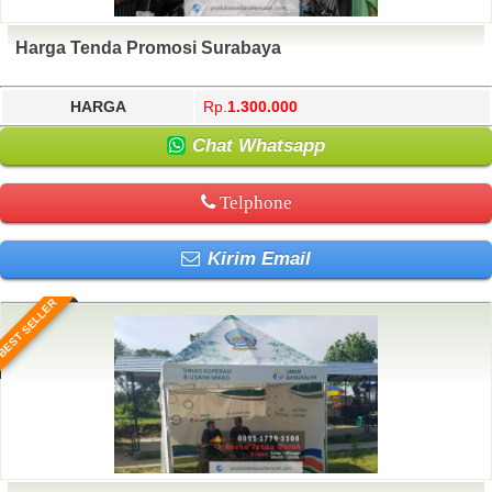
Harga Tenda Promosi Surabaya
HARGA
Rp.
1.300.000
Chat Whatsapp
Telphone
Kirim Email
BEST SELLER