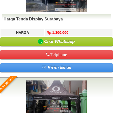
Harga Tenda Display Surabaya
HARGA
Rp.
1.300.000
Chat Whatsapp
Telphone
Kirim Email
BEST SELLER