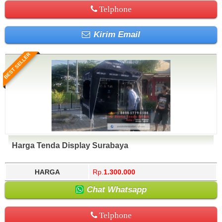
Telphone
Kirim Email
BEST SELLER
Harga Tenda Display Surabaya
HARGA
Rp.
1.300.000
Chat Whatsapp
Telphone