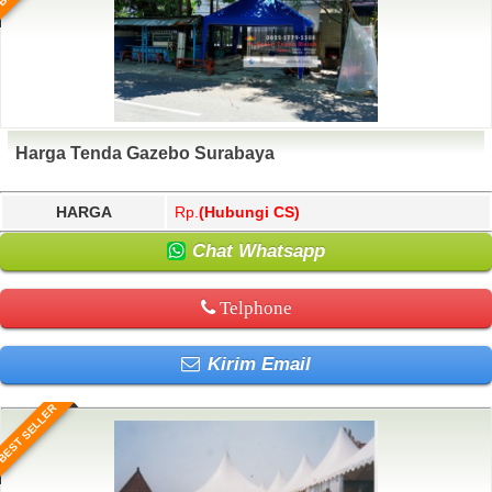
Harga Tenda Gazebo Surabaya
HARGA
Rp.
(Hubungi CS)
Chat Whatsapp
Telphone
Kirim Email
BEST SELLER