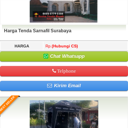
Harga Tenda Sarnafil Surabaya
HARGA
Rp.
(Hubungi CS)
Chat Whatsapp
Telphone
Kirim Email
BEST SELLER