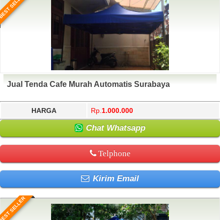
BEST SELLER
Jual Tenda Cafe Murah Automatis Surabaya
HARGA
Rp.
1.000.000
Chat Whatsapp
Telphone
Kirim Email
BEST SELLER