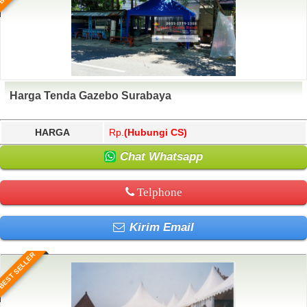
Harga Tenda Gazebo Surabaya
HARGA
Rp.
(Hubungi CS)
Chat Whatsapp
Telphone
Kirim Email
BEST SELLER