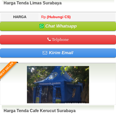
Harga Tenda Limas Surabaya
HARGA
Rp.
(Hubungi CS)
Chat Whatsapp
Telphone
Kirim Email
BEST SELLER
Harga Tenda Cafe Kerucut Surabaya