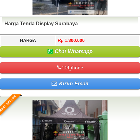
Harga Tenda Display Surabaya
HARGA
Rp.
1.300.000
Chat Whatsapp
Telphone
Kirim Email
BEST SELLER