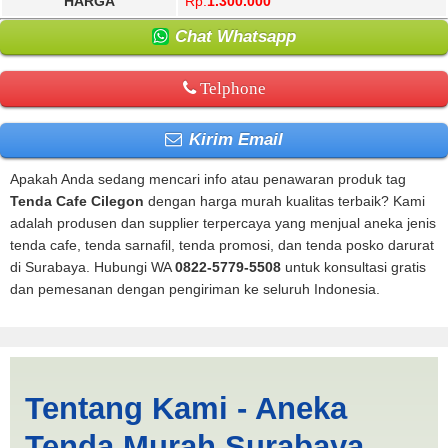
HARGA
Rp.
1.300.000
Chat Whatsapp
Telphone
Kirim Email
Apakah Anda sedang mencari info atau penawaran produk tag
Tenda Cafe Cilegon
dengan harga murah kualitas terbaik? Kami
adalah produsen dan supplier terpercaya yang menjual aneka jenis
tenda cafe, tenda sarnafil, tenda promosi, dan tenda posko darurat
di Surabaya. Hubungi WA
0822-5779-5508
untuk konsultasi gratis
dan pemesanan dengan pengiriman ke seluruh Indonesia.
Tenda Cafe Cilegon |
Tentang Kami - Aneka
PRODUKSI ANEKA TENDA
Tenda Murah Surabaya