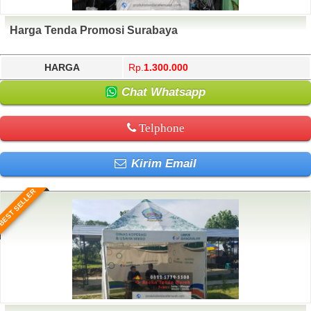
Harga Tenda Promosi Surabaya
HARGA
Rp.
1.300.000
Chat Whatsapp
Telphone
Kirim Email
BEST SELLER