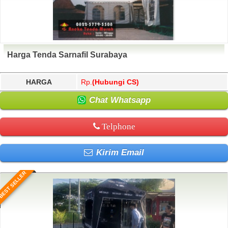
Harga Tenda Sarnafil Surabaya
HARGA
Rp.
(Hubungi CS)
Chat Whatsapp
Telphone
Kirim Email
BEST SELLER