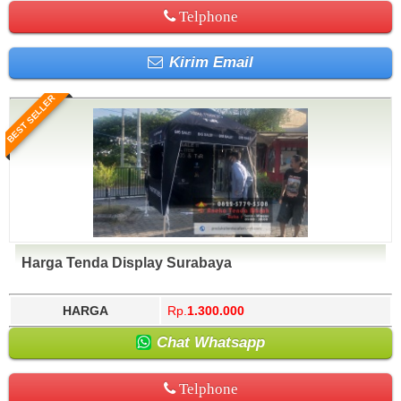
Telphone
Kirim Email
BEST SELLER
Harga Tenda Display Surabaya
HARGA
Rp.
1.300.000
Chat Whatsapp
Telphone