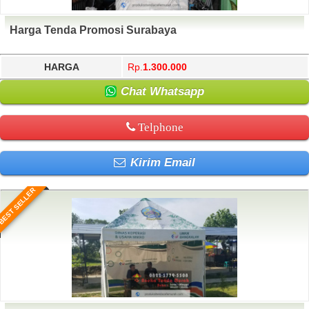
Harga Tenda Promosi Surabaya
HARGA
Rp.
1.300.000
Chat Whatsapp
Telphone
Kirim Email
BEST SELLER