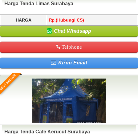
Harga Tenda Limas Surabaya
HARGA
Rp.
(Hubungi CS)
Chat Whatsapp
Telphone
Kirim Email
BEST SELLER
Harga Tenda Cafe Kerucut Surabaya