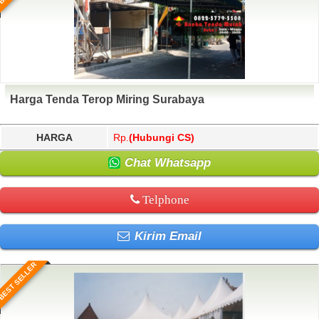
Harga Tenda Terop Miring Surabaya
HARGA
Rp.
(Hubungi CS)
Chat Whatsapp
Telphone
Kirim Email
BEST SELLER