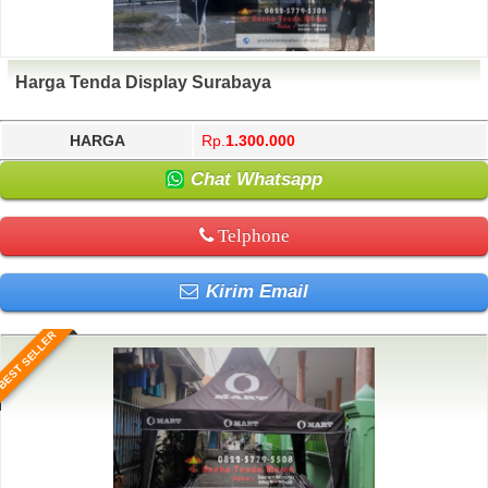
Harga Tenda Display Surabaya
HARGA
Rp.
1.300.000
Chat Whatsapp
Telphone
Kirim Email
BEST SELLER