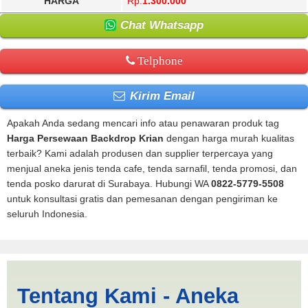
HARGA
Rp.
1.300.000
Chat Whatsapp
Telphone
Kirim Email
Apakah Anda sedang mencari info atau penawaran produk tag
Harga Persewaan Backdrop Krian
dengan harga murah kualitas
terbaik? Kami adalah produsen dan supplier terpercaya yang
menjual aneka jenis tenda cafe, tenda sarnafil, tenda promosi, dan
tenda posko darurat di Surabaya. Hubungi WA
0822-5779-5508
untuk konsultasi gratis dan pemesanan dengan pengiriman ke
seluruh Indonesia.
Harga Persewaan Backdrop
Tentang Kami - Aneka
Krian | PRODUKSI ANEKA