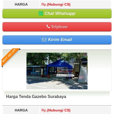
HARGA
Rp.
(Hubungi CS)
Chat Whatsapp
Telphone
Kirim Email
BEST SELLER
Harga Tenda Gazebo Surabaya
HARGA
Rp.
(Hubungi CS)