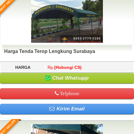
BEST SELLER
Harga Tenda Terop Lengkung Surabaya
HARGA
Rp.
(Hubungi CS)
Chat Whatsapp
Telphone
Kirim Email
BEST SELLER