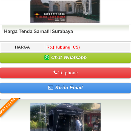
Harga Tenda Sarnafil Surabaya
HARGA
Rp.
(Hubungi CS)
Chat Whatsapp
Telphone
Kirim Email
BEST SELLER