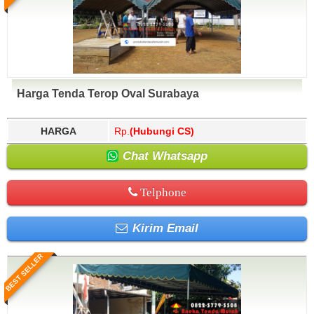
Harga Tenda Terop Oval Surabaya
HARGA
Rp.
(Hubungi CS)
Chat Whatsapp
Telphone
Kirim Email
BEST SELLER