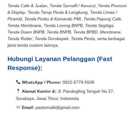
Tenda Cafe & Jualan
,
Tenda Sarnafil / Kerucut
,
Tenda Promosi
& Display
,
Tenda Terop Pesta & Lengkung
,
Tenda Limas /
Piramid
,
Tenda Posko & Komando PMI
,
Tenda Payung Cafe
,
Tenda Membrane
,
Tenda Lorong BNPB
,
Tenda Segitiga
,
Tenda Doem BNPB
,
Tenda BNPB
,
Tenda BPBD
,
Membrane
,
Tenda Roder
,
Tenda Dorokepek
,
Tenda Pesta
, serta berbagai
jenis tenda custom lainnya.
Hubungi Layanan Pelanggan (Fast
Response):
WhatsApp / Phone:
0822-5779-5508
Alamat Kantor &:
Jl. Pandegiling Tengah No 27,
Surabaya, Jawa Timur, Indonesia
Email:
pastomalik@gmail.com
Aceh Barat, Aceh Barat Daya, Aceh Besar, Aceh Jaya,
Aceh Selatan, Aceh Singkil, Aceh Tamiang, Aceh
Aceh Barat, Aceh Barat Daya, Aceh Besar, Aceh Jaya,