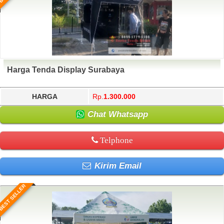
Harga Tenda Display Surabaya
HARGA
Rp.
1.300.000
Chat Whatsapp
Telphone
Kirim Email
BEST SELLER