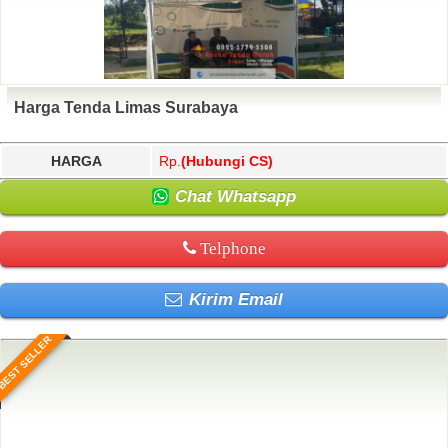
Harga Tenda Limas Surabaya
HARGA
Rp.
(Hubungi CS)
Chat Whatsapp
Telphone
Kirim Email
BEST SELLER