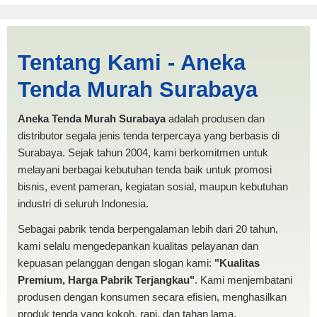
Harga Limas Palu |
Tentang Kami - Aneka
PRODUKSI ANEKA TENDA
Tenda Murah Surabaya
MURAH
Aneka Tenda Murah Surabaya
adalah produsen dan
distributor segala jenis tenda terpercaya yang berbasis di
Surabaya. Sejak tahun 2004, kami berkomitmen untuk
melayani berbagai kebutuhan tenda baik untuk promosi
bisnis, event pameran, kegiatan sosial, maupun kebutuhan
industri di seluruh Indonesia.
Sebagai pabrik tenda berpengalaman lebih dari 20 tahun,
kami selalu mengedepankan kualitas pelayanan dan
kepuasan pelanggan dengan slogan kami:
"Kualitas
Premium, Harga Pabrik Terjangkau"
. Kami menjembatani
produsen dengan konsumen secara efisien, menghasilkan
produk tenda yang kokoh, rapi, dan tahan lama.