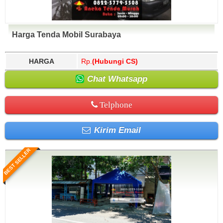
Harga Tenda Mobil Surabaya
HARGA
Rp.
(Hubungi CS)
Chat Whatsapp
Telphone
Kirim Email
BEST SELLER