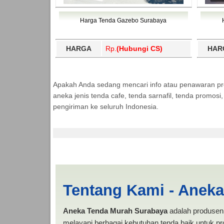
Harga Tenda Gazebo Surabaya
HARGA
Rp.
(Hubungi CS)
HAR
Apakah Anda sedang mencari info atau penawaran p
aneka jenis tenda cafe, tenda sarnafil, tenda promos
pengiriman ke seluruh Indonesia.
Ogan Ilir | PRODUKS
Tentang Kami - Anek
Aneka Tenda Murah Surabaya
adalah produsen 
melayani berbagai kebutuhan tenda baik untuk pro