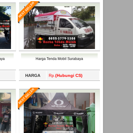
BEST SELLER
aya
Harga Tenda Mobil Surabaya
HARGA
Rp.
(Hubungi CS)
BEST SELLER