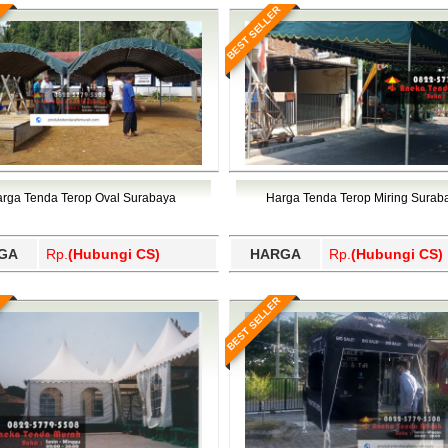
BEST SELLER
rga Tenda Terop Oval Surabaya
Harga Tenda Terop Miring Surab
GA
Rp.
(Hubungi CS)
HARGA
Rp.
(Hubungi CS)
BEST SELLER