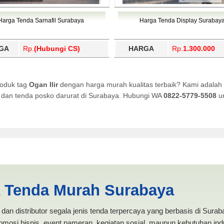
Harga Tenda Sarnafil Surabaya
Harga Tenda Display Surabay
GA
Rp.
(Hubungi CS)
HARGA
Rp.
1.300.000
roduk tag
Ogan Ilir
dengan harga murah kualitas terbaik? Kami adalah 
i, dan tenda posko darurat di Surabaya. Hubungi WA
0822-5779-5508
un
I ANEKA TENDA MURAH
a Tenda Murah Surabaya
dan distributor segala jenis tenda terpercaya yang berbasis di Sura
mosi bisnis, event pameran, kegiatan sosial, maupun kebutuhan indus