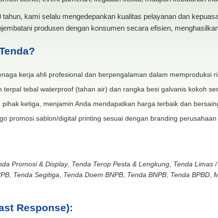
20 tahun, kami selalu mengedepankan kualitas pelayanan dan kepua
jembatani produsen dengan konsumen secara efisien, menghasilkan 
 Tenda?
naga kerja ahli profesional dan berpengalaman dalam memproduksi ri
 terpal tebal waterproof (tahan air) dan rangka besi galvanis kokoh ser
 pihak ketiga, menjamin Anda mendapatkan harga terbaik dan bersain
go promosi sablon/digital printing sesuai dengan branding perusahaan
nda Promosi & Display
,
Tenda Terop Pesta & Lengkung
,
Tenda Limas /
NPB
,
Tenda Segitiga
,
Tenda Doem BNPB
,
Tenda BNPB
,
Tenda BPBD
,
M
ast Response):