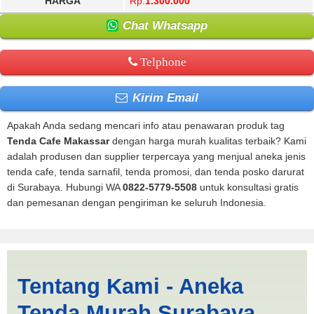
HARGA
Rp.
1.300.000
Chat Whatsapp
Telphone
Kirim Email
Apakah Anda sedang mencari info atau penawaran produk tag
Tenda Cafe Makassar
dengan harga murah kualitas terbaik? Kami
adalah produsen dan supplier terpercaya yang menjual aneka jenis
tenda cafe, tenda sarnafil, tenda promosi, dan tenda posko darurat
di Surabaya. Hubungi WA
0822-5779-5508
untuk konsultasi gratis
dan pemesanan dengan pengiriman ke seluruh Indonesia.
Tenda Cafe Makassar |
Tentang Kami - Aneka
PRODUKSI ANEKA TENDA
Tenda Murah Surabaya