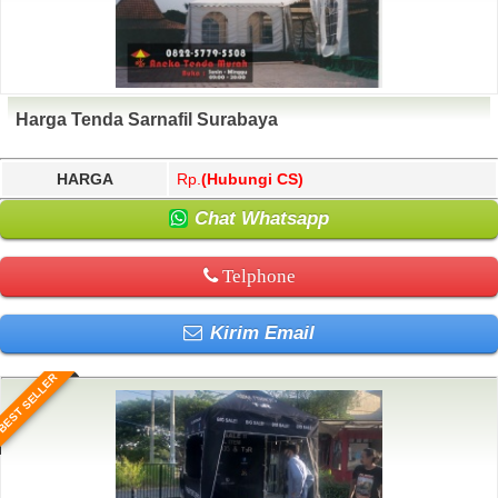
Harga Tenda Sarnafil Surabaya
HARGA
Rp.
(Hubungi CS)
Chat Whatsapp
Telphone
Kirim Email
BEST SELLER