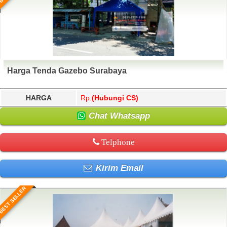
Harga Tenda Gazebo Surabaya
HARGA
Rp.
(Hubungi CS)
Chat Whatsapp
Telphone
Kirim Email
BEST SELLER