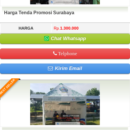
Harga Tenda Promosi Surabaya
HARGA
Rp.
1.300.000
Chat Whatsapp
Telphone
Kirim Email
BEST SELLER