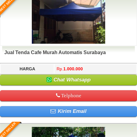
BEST SELLER
Jual Tenda Cafe Murah Automatis Surabaya
HARGA
Rp.
1.000.000
Chat Whatsapp
Telphone
Kirim Email
BEST SELLER