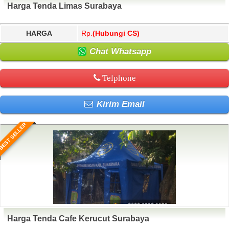
Harga Tenda Limas Surabaya
HARGA
Rp.
(Hubungi CS)
Chat Whatsapp
Telphone
Kirim Email
BEST SELLER
Harga Tenda Cafe Kerucut Surabaya