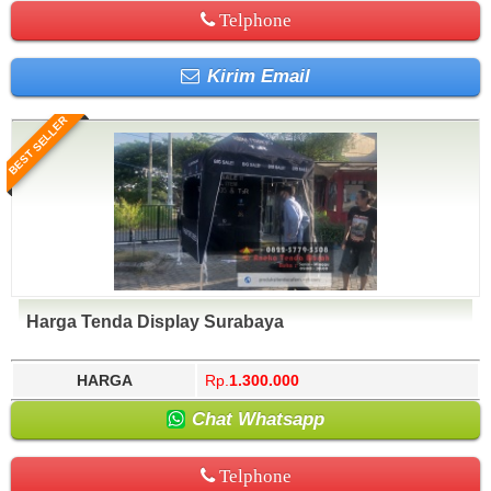
Telphone
Kirim Email
BEST SELLER
Harga Tenda Display Surabaya
HARGA
Rp.
1.300.000
Chat Whatsapp
Telphone