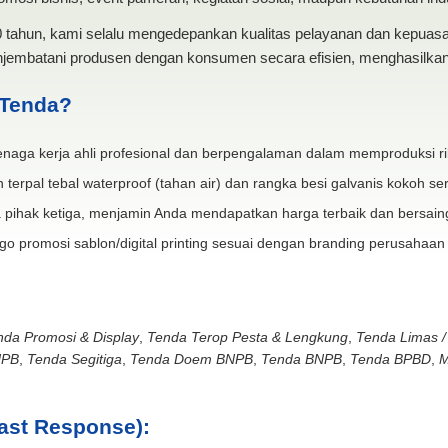
20 tahun, kami selalu mengedepankan kualitas pelayanan dan kepua
jembatani produsen dengan konsumen secara efisien, menghasilkan 
 Tenda?
naga kerja ahli profesional dan berpengalaman dalam memproduksi ri
 terpal tebal waterproof (tahan air) dan rangka besi galvanis kokoh ser
 pihak ketiga, menjamin Anda mendapatkan harga terbaik dan bersain
go promosi sablon/digital printing sesuai dengan branding perusahaan
nda Promosi & Display
,
Tenda Terop Pesta & Lengkung
,
Tenda Limas /
NPB
,
Tenda Segitiga
,
Tenda Doem BNPB
,
Tenda BNPB
,
Tenda BPBD
,
M
ast Response):