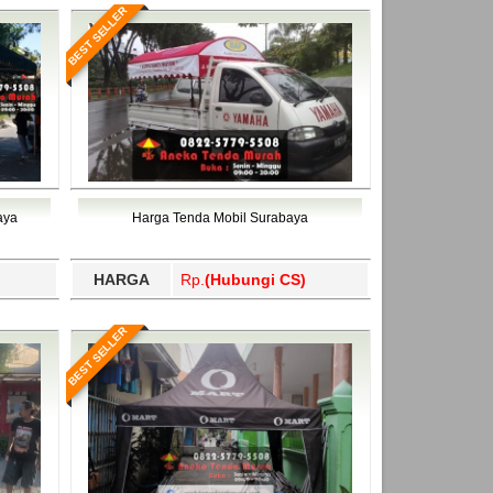
BEST SELLER
aya
Harga Tenda Mobil Surabaya
HARGA
Rp.
(Hubungi CS)
BEST SELLER