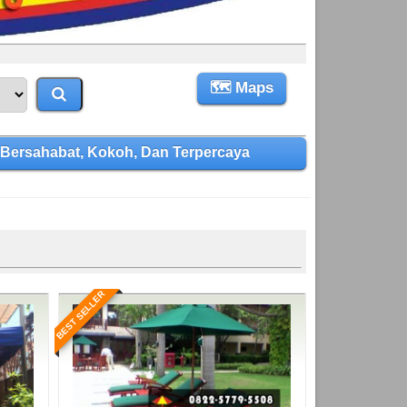
🗺 Maps
Bersahabat, Kokoh, Dan Terpercaya
BEST SELLER