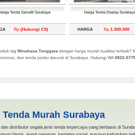
Harga Tenda Sarnafil Surabaya
Harga Tenda Display Surabay
GA
Rp.
(Hubungi CS)
HARGA
Rp.
1.300.000
roduk tag
Minahasa Tenggara
dengan harga murah kualitas terbaik? 
a promosi, dan tenda posko darurat di Surabaya. Hubungi WA
0822-577
| PRODUKSI ANEKA TENDA MU
a Tenda Murah Surabaya
dan distributor segala jenis tenda terpercaya yang berbasis di Sura
mosi bisnis, event pameran, kegiatan sosial, maupun kebutuhan indus