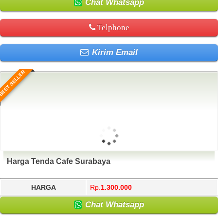
Chat Whatsapp
Telphone
Kirim Email
BEST SELLER
Harga Tenda Cafe Surabaya
HARGA
Rp.
1.300.000
Chat Whatsapp