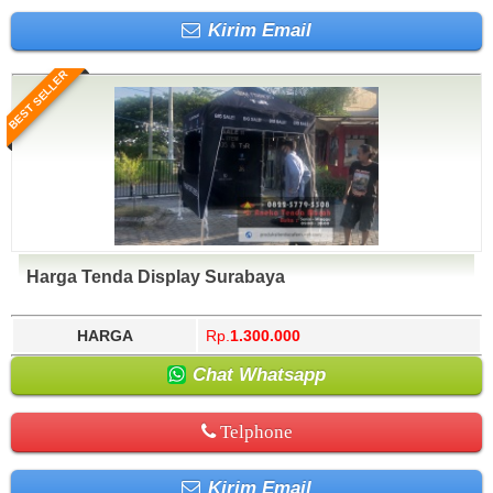
Kirim Email
BEST SELLER
Harga Tenda Display Surabaya
HARGA
Rp.
1.300.000
Chat Whatsapp
Telphone
Kirim Email