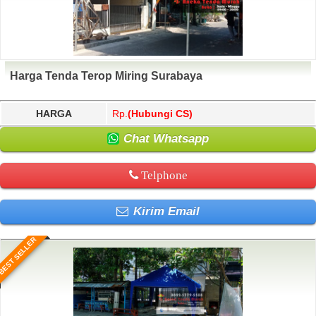
Harga Tenda Terop Miring Surabaya
HARGA
Rp.
(Hubungi CS)
Chat Whatsapp
Telphone
Kirim Email
BEST SELLER