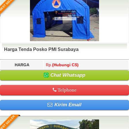
BEST SELLER
Harga Tenda Posko PMI Surabaya
HARGA
Rp.
(Hubungi CS)
Chat Whatsapp
Telphone
Kirim Email
BEST SELLER