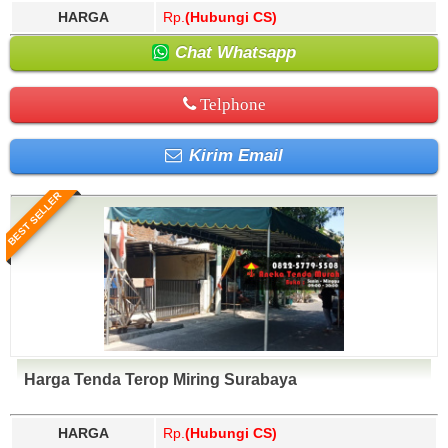
HARGA
Rp.
(Hubungi CS)
Chat Whatsapp
Telphone
Kirim Email
BEST SELLER
Harga Tenda Terop Miring Surabaya
HARGA
Rp.
(Hubungi CS)