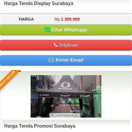
Harga Tenda Display Surabaya
HARGA
Rp.
1.300.000
Chat Whatsapp
Telphone
Kirim Email
BEST SELLER
Harga Tenda Promosi Surabaya