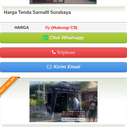
Harga Tenda Sarnafil Surabaya
HARGA
Rp.
(Hubungi CS)
Chat Whatsapp
Telphone
Kirim Email
BEST SELLER