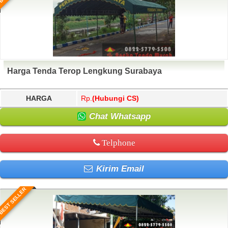
Harga Tenda Terop Lengkung Surabaya
HARGA
Rp.
(Hubungi CS)
Chat Whatsapp
Telphone
Kirim Email
BEST SELLER