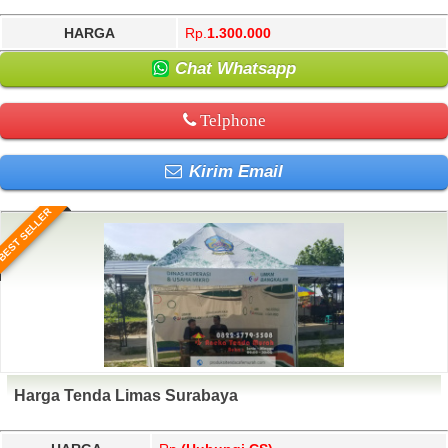
HARGA
Rp.
1.300.000
Chat Whatsapp
Telphone
Kirim Email
BEST SELLER
Harga Tenda Limas Surabaya