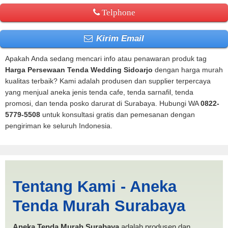
Telphone
Kirim Email
Apakah Anda sedang mencari info atau penawaran produk tag
Harga Persewaan Tenda Wedding Sidoarjo
dengan harga murah
kualitas terbaik? Kami adalah produsen dan supplier terpercaya
yang menjual aneka jenis tenda cafe, tenda sarnafil, tenda
promosi, dan tenda posko darurat di Surabaya. Hubungi WA
0822-
5779-5508
untuk konsultasi gratis dan pemesanan dengan
pengiriman ke seluruh Indonesia.
Harga Persewaan Tenda
Tentang Kami - Aneka
Wedding Sidoarjo |
Tenda Murah Surabaya
PRODUKSI ANEKA TENDA
MURAH
Aneka Tenda Murah Surabaya
adalah produsen dan