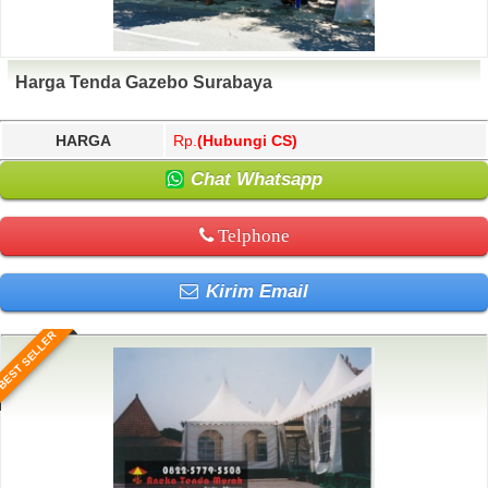
Harga Tenda Gazebo Surabaya
HARGA
Rp.
(Hubungi CS)
Chat Whatsapp
Telphone
Kirim Email
BEST SELLER