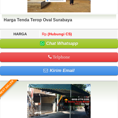
Harga Tenda Terop Oval Surabaya
HARGA
Rp.
(Hubungi CS)
Chat Whatsapp
Telphone
Kirim Email
BEST SELLER