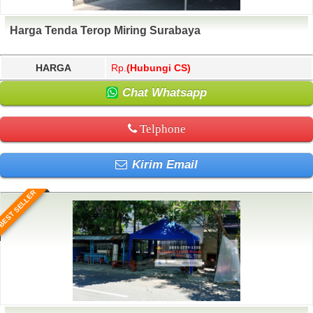
Harga Tenda Terop Miring Surabaya
HARGA
Rp.
(Hubungi CS)
Chat Whatsapp
Telphone
Kirim Email
BEST SELLER