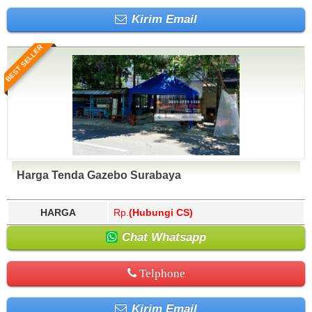
Kirim Email
BEST SELLER
Harga Tenda Gazebo Surabaya
HARGA
Rp.
(Hubungi CS)
Chat Whatsapp
Telphone
Kirim Email