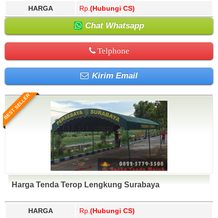
HARGA
Rp.
(Hubungi CS)
Chat Whatsapp
Telphone
Kirim Email
BEST SELLER
Harga Tenda Terop Lengkung Surabaya
HARGA
Rp.
(Hubungi CS)