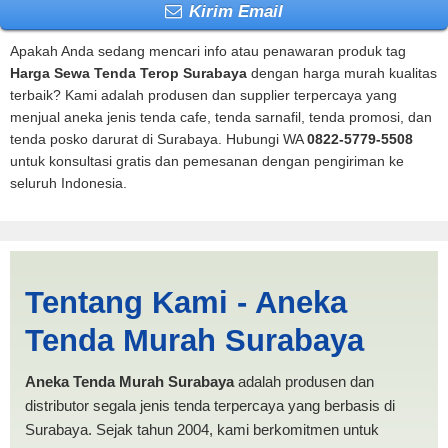
Kirim Email
Apakah Anda sedang mencari info atau penawaran produk tag
Harga Sewa Tenda Terop Surabaya
dengan harga murah kualitas
terbaik? Kami adalah produsen dan supplier terpercaya yang
menjual aneka jenis tenda cafe, tenda sarnafil, tenda promosi, dan
tenda posko darurat di Surabaya. Hubungi WA
0822-5779-5508
untuk konsultasi gratis dan pemesanan dengan pengiriman ke
seluruh Indonesia.
Harga Sewa Tenda Terop
Tentang Kami - Aneka
Surabaya | PRODUKSI
Tenda Murah Surabaya
ANEKA TENDA MURAH
Aneka Tenda Murah Surabaya
adalah produsen dan
distributor segala jenis tenda terpercaya yang berbasis di
Surabaya. Sejak tahun 2004, kami berkomitmen untuk