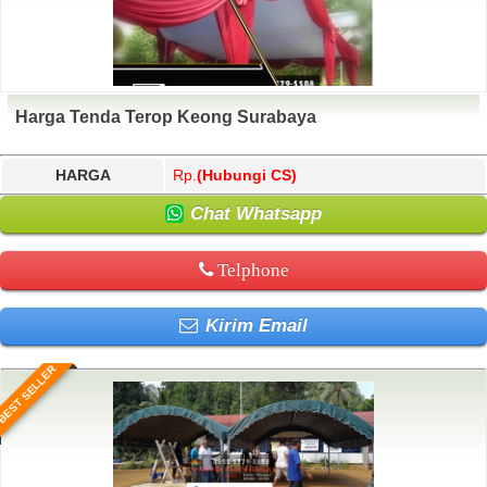
Harga Tenda Terop Keong Surabaya
HARGA
Rp.
(Hubungi CS)
Chat Whatsapp
Telphone
Kirim Email
BEST SELLER