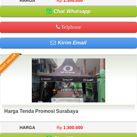
HARGA
Rp.
1.300.000
Chat Whatsapp
Telphone
Kirim Email
BEST SELLER
Harga Tenda Promosi Surabaya
HARGA
Rp.
1.300.000