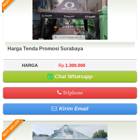
Harga Tenda Promosi Surabaya
HARGA
Rp.
1.300.000
Chat Whatsapp
Telphone
Kirim Email
BEST SELLER