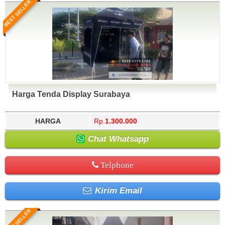
BEST SELLER
Harga Tenda Display Surabaya
HARGA
Rp.
1.300.000
Chat Whatsapp
Telphone
Kirim Email
BEST SELLER