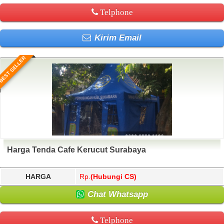
Telphone
Kirim Email
BEST SELLER
Harga Tenda Cafe Kerucut Surabaya
HARGA
Rp.
(Hubungi CS)
Chat Whatsapp
Telphone