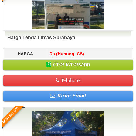
Harga Tenda Limas Surabaya
HARGA
Rp.
(Hubungi CS)
Chat Whatsapp
Telphone
Kirim Email
BEST SELLER