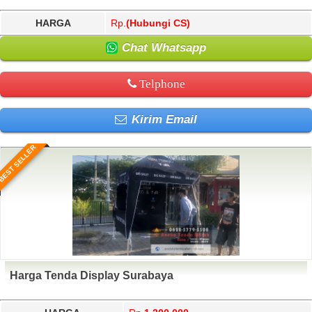
HARGA
Rp.
(Hubungi CS)
Chat Whatsapp
Telphone
Kirim Email
BEST SELLER
Harga Tenda Display Surabaya