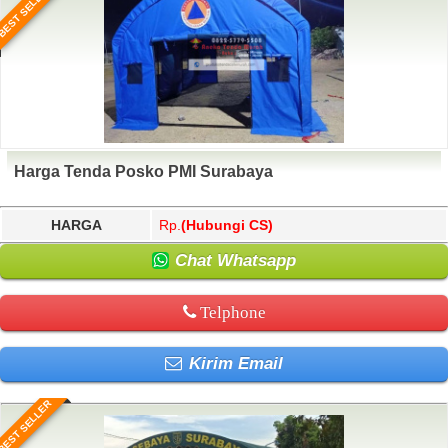
BEST SELLER
Harga Tenda Posko PMI Surabaya
HARGA
Rp.
(Hubungi CS)
Chat Whatsapp
Telphone
Kirim Email
BEST SELLER