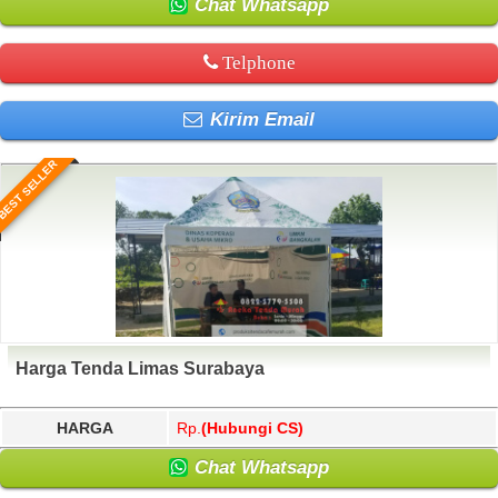
Chat Whatsapp
Telphone
Kirim Email
BEST SELLER
Harga Tenda Limas Surabaya
HARGA
Rp.
(Hubungi CS)
Chat Whatsapp