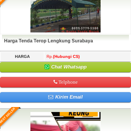
Harga Tenda Terop Lengkung Surabaya
HARGA
Rp.
(Hubungi CS)
Chat Whatsapp
Telphone
Kirim Email
BEST SELLER