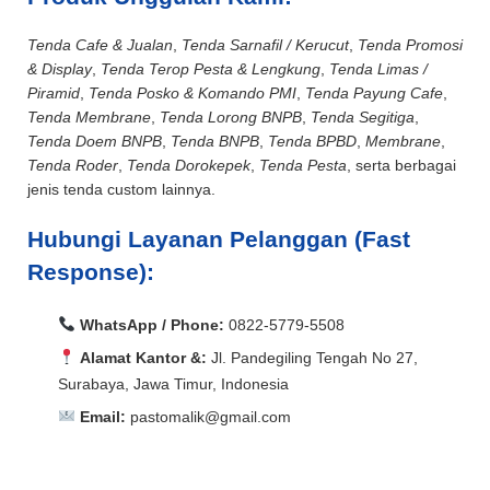
Tenda Cafe & Jualan
,
Tenda Sarnafil / Kerucut
,
Tenda Promosi
& Display
,
Tenda Terop Pesta & Lengkung
,
Tenda Limas /
Piramid
,
Tenda Posko & Komando PMI
,
Tenda Payung Cafe
,
Tenda Membrane
,
Tenda Lorong BNPB
,
Tenda Segitiga
,
Tenda Doem BNPB
,
Tenda BNPB
,
Tenda BPBD
,
Membrane
,
Tenda Roder
,
Tenda Dorokepek
,
Tenda Pesta
, serta berbagai
jenis tenda custom lainnya.
Hubungi Layanan Pelanggan (Fast
Response):
WhatsApp / Phone:
0822-5779-5508
Alamat Kantor &:
Jl. Pandegiling Tengah No 27,
Surabaya, Jawa Timur, Indonesia
Email:
pastomalik@gmail.com
Aceh Barat, Aceh Barat Daya, Aceh Besar, Aceh Jaya,