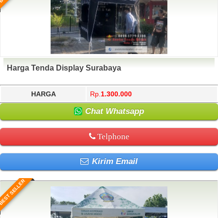
Harga Tenda Display Surabaya
HARGA
Rp.
1.300.000
Chat Whatsapp
Telphone
Kirim Email
BEST SELLER