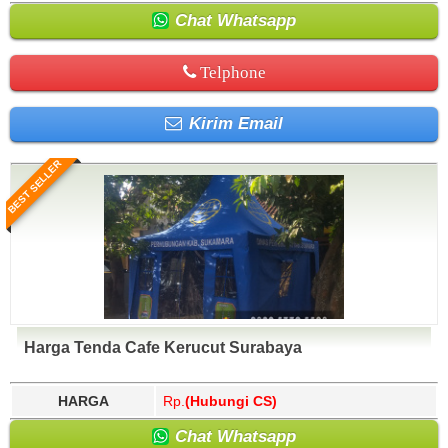
Chat Whatsapp
Telphone
Kirim Email
BEST SELLER
Harga Tenda Cafe Kerucut Surabaya
HARGA
Rp.
(Hubungi CS)
Chat Whatsapp