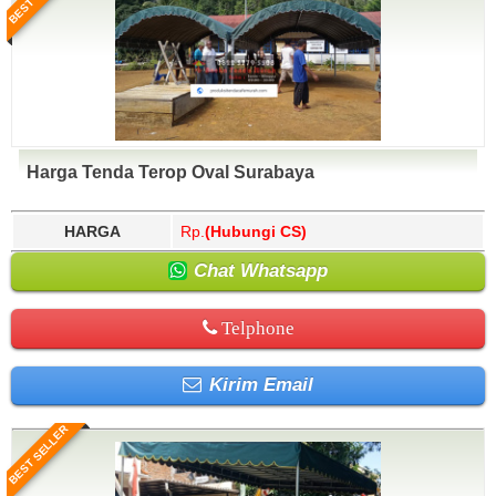
Harga Tenda Terop Oval Surabaya
HARGA
Rp.
(Hubungi CS)
Chat Whatsapp
Telphone
Kirim Email
BEST SELLER