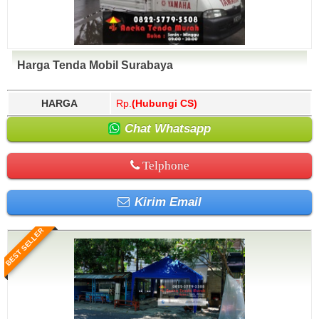
Harga Tenda Mobil Surabaya
HARGA
Rp.
(Hubungi CS)
Chat Whatsapp
Telphone
Kirim Email
BEST SELLER