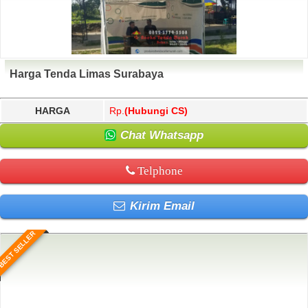
Harga Tenda Limas Surabaya
HARGA
Rp.
(Hubungi CS)
Chat Whatsapp
Telphone
Kirim Email
BEST SELLER