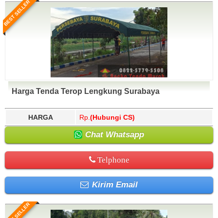
BEST SELLER
Harga Tenda Terop Lengkung Surabaya
HARGA
Rp.
(Hubungi CS)
Chat Whatsapp
Telphone
Kirim Email
BEST SELLER