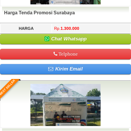
Harga Tenda Promosi Surabaya
HARGA
Rp.
1.300.000
Chat Whatsapp
Telphone
Kirim Email
BEST SELLER