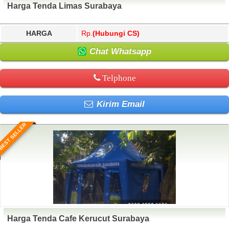
Harga Tenda Limas Surabaya
HARGA
Rp.
(Hubungi CS)
Chat Whatsapp
Telphone
Kirim Email
BEST SELLER
Harga Tenda Cafe Kerucut Surabaya