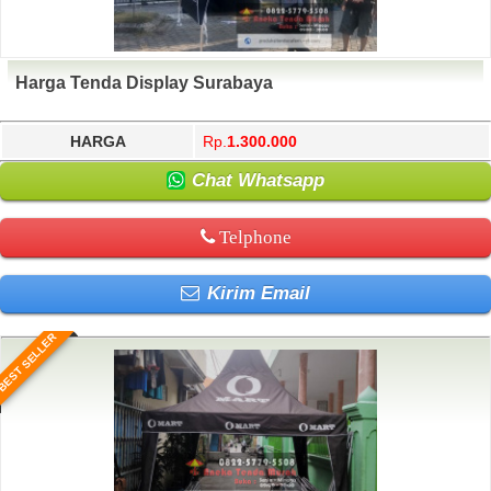
Harga Tenda Display Surabaya
HARGA
Rp.
1.300.000
Chat Whatsapp
Telphone
Kirim Email
BEST SELLER