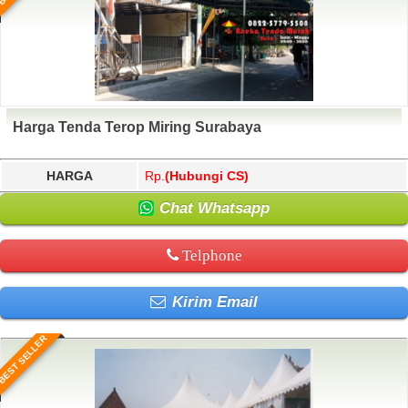
Harga Tenda Terop Miring Surabaya
HARGA
Rp.
(Hubungi CS)
Chat Whatsapp
Telphone
Kirim Email
BEST SELLER