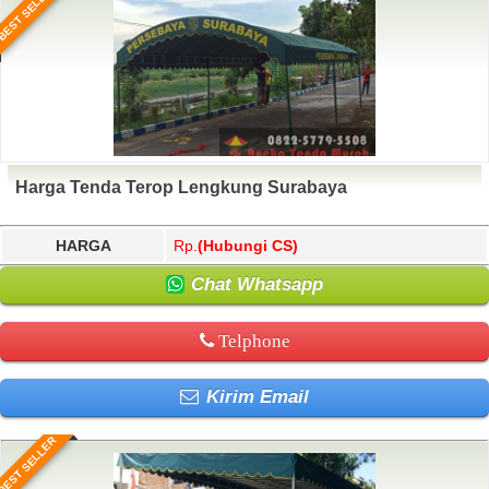
BEST SELLER
Harga Tenda Terop Lengkung Surabaya
HARGA
Rp.
(Hubungi CS)
Chat Whatsapp
Telphone
Kirim Email
BEST SELLER