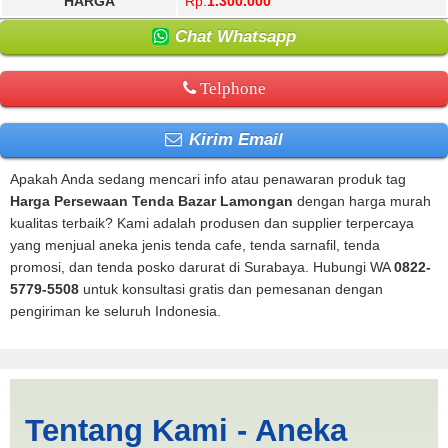
HARGA
Rp.
1.300.000
Chat Whatsapp
Telphone
Kirim Email
Apakah Anda sedang mencari info atau penawaran produk tag
Harga Persewaan Tenda Bazar Lamongan
dengan harga murah
kualitas terbaik? Kami adalah produsen dan supplier terpercaya
yang menjual aneka jenis tenda cafe, tenda sarnafil, tenda
promosi, dan tenda posko darurat di Surabaya. Hubungi WA
0822-
5779-5508
untuk konsultasi gratis dan pemesanan dengan
pengiriman ke seluruh Indonesia.
Harga Persewaan Tenda
Tentang Kami - Aneka
Bazar Lamongan |