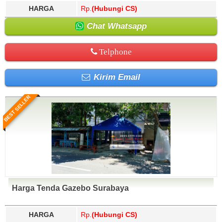
HARGA
Rp.
(Hubungi CS)
Chat Whatsapp
Telphone
Kirim Email
BEST SELLER
Harga Tenda Gazebo Surabaya
HARGA
Rp.
(Hubungi CS)