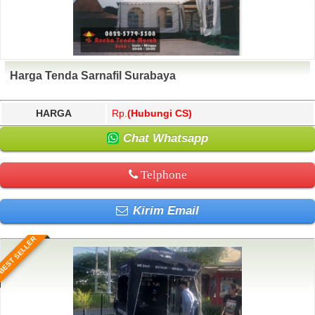
Harga Tenda Sarnafil Surabaya
HARGA
Rp.
(Hubungi CS)
Chat Whatsapp
Telphone
Kirim Email
BEST SELLER