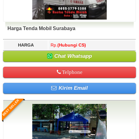
Harga Tenda Mobil Surabaya
HARGA
Rp.
(Hubungi CS)
Chat Whatsapp
Telphone
Kirim Email
BEST SELLER