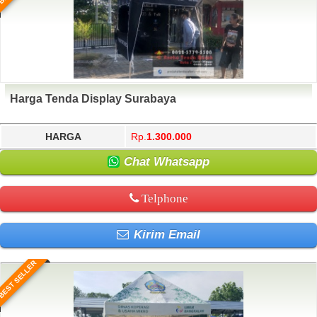
Harga Tenda Display Surabaya
HARGA
Rp.
1.300.000
Chat Whatsapp
Telphone
Kirim Email
BEST SELLER