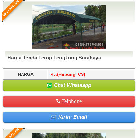
BEST SELLER
Harga Tenda Terop Lengkung Surabaya
HARGA
Rp.
(Hubungi CS)
Chat Whatsapp
Telphone
Kirim Email
BEST SELLER