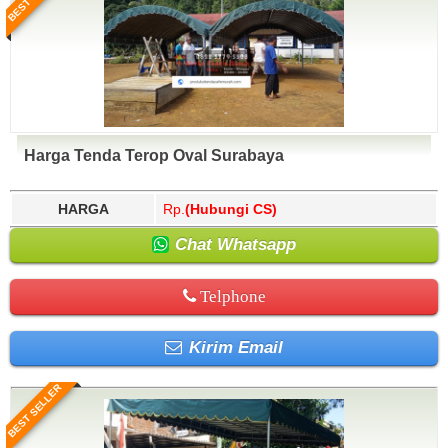
Harga Tenda Terop Oval Surabaya
HARGA
Rp.
(Hubungi CS)
Chat Whatsapp
Telphone
Kirim Email
BEST SELLER