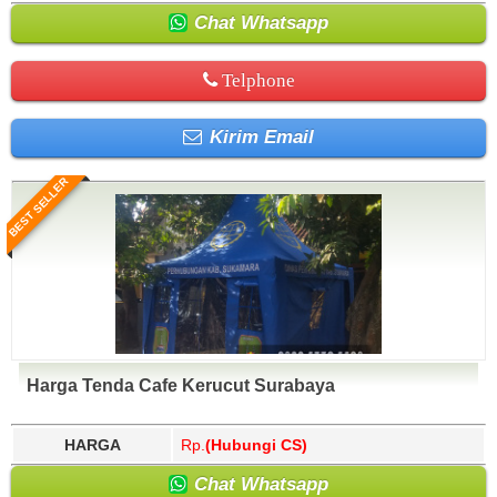
Chat Whatsapp
Telphone
Kirim Email
BEST SELLER
Harga Tenda Cafe Kerucut Surabaya
HARGA
Rp.
(Hubungi CS)
Chat Whatsapp