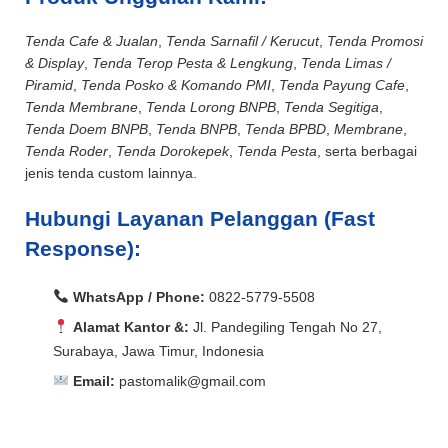
Tenda Cafe & Jualan
,
Tenda Sarnafil / Kerucut
,
Tenda Promosi
& Display
,
Tenda Terop Pesta & Lengkung
,
Tenda Limas /
Piramid
,
Tenda Posko & Komando PMI
,
Tenda Payung Cafe
,
Tenda Membrane
,
Tenda Lorong BNPB
,
Tenda Segitiga
,
Tenda Doem BNPB
,
Tenda BNPB
,
Tenda BPBD
,
Membrane
,
Tenda Roder
,
Tenda Dorokepek
,
Tenda Pesta
, serta berbagai
jenis tenda custom lainnya.
Hubungi Layanan Pelanggan (Fast
Response):
WhatsApp / Phone:
0822-5779-5508
Alamat Kantor &:
Jl. Pandegiling Tengah No 27,
Surabaya, Jawa Timur, Indonesia
Email:
pastomalik@gmail.com
Aceh Barat, Aceh Barat Daya, Aceh Besar, Aceh Jaya,