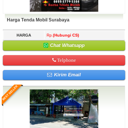
Harga Tenda Mobil Surabaya
HARGA
Rp.
(Hubungi CS)
Chat Whatsapp
Telphone
Kirim Email
BEST SELLER