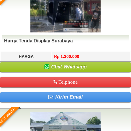
Harga Tenda Display Surabaya
HARGA
Rp.
1.300.000
Chat Whatsapp
Telphone
Kirim Email
BEST SELLER