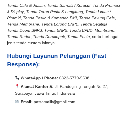
Tenda Cafe & Jualan
,
Tenda Sarnafil / Kerucut
,
Tenda Promosi
& Display
,
Tenda Terop Pesta & Lengkung
,
Tenda Limas /
Piramid
,
Tenda Posko & Komando PMI
,
Tenda Payung Cafe
,
Tenda Membrane
,
Tenda Lorong BNPB
,
Tenda Segitiga
,
Tenda Doem BNPB
,
Tenda BNPB
,
Tenda BPBD
,
Membrane
,
Tenda Roder
,
Tenda Dorokepek
,
Tenda Pesta
, serta berbagai
jenis tenda custom lainnya.
Hubungi Layanan Pelanggan (Fast
Response):
WhatsApp / Phone:
0822-5779-5508
Alamat Kantor &:
Jl. Pandegiling Tengah No 27,
Surabaya, Jawa Timur, Indonesia
Email:
pastomalik@gmail.com
Aceh Barat, Aceh Barat Daya, Aceh Besar, Aceh Jaya,
Aceh Selatan, Aceh Singkil, Aceh Tamiang, Aceh
Aceh Barat, Aceh Barat Daya, Aceh Besar, Aceh Jaya,