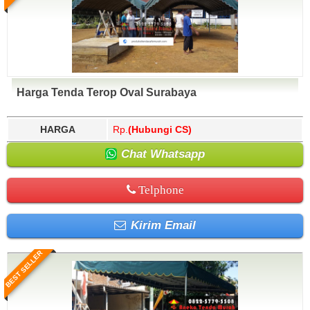
Harga Tenda Terop Oval Surabaya
HARGA
Rp.
(Hubungi CS)
Chat Whatsapp
Telphone
Kirim Email
BEST SELLER