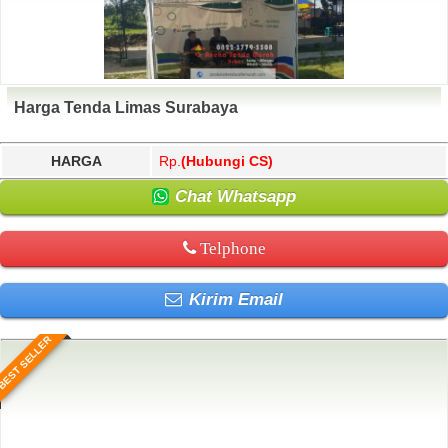
Harga Tenda Limas Surabaya
HARGA
Rp.
(Hubungi CS)
Chat Whatsapp
Telphone
Kirim Email
BEST SELLER