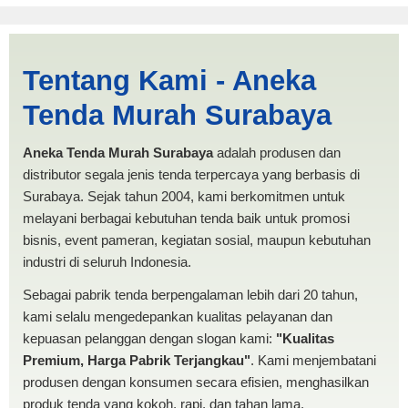
Cari Tenda Limas Madiun |
Tentang Kami - Aneka
PRODUKSI ANEKA TENDA
Tenda Murah Surabaya
MURAH
Aneka Tenda Murah Surabaya
adalah produsen dan
distributor segala jenis tenda terpercaya yang berbasis di
Surabaya. Sejak tahun 2004, kami berkomitmen untuk
melayani berbagai kebutuhan tenda baik untuk promosi
bisnis, event pameran, kegiatan sosial, maupun kebutuhan
industri di seluruh Indonesia.
Sebagai pabrik tenda berpengalaman lebih dari 20 tahun,
kami selalu mengedepankan kualitas pelayanan dan
kepuasan pelanggan dengan slogan kami:
"Kualitas
Premium, Harga Pabrik Terjangkau"
. Kami menjembatani
produsen dengan konsumen secara efisien, menghasilkan
produk tenda yang kokoh, rapi, dan tahan lama.