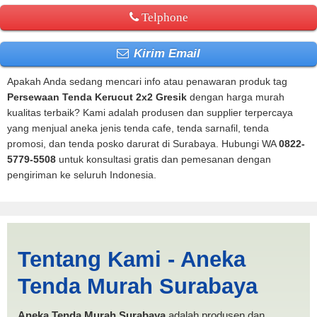
Telphone
Kirim Email
Apakah Anda sedang mencari info atau penawaran produk tag
Persewaan Tenda Kerucut 2x2 Gresik
dengan harga murah
kualitas terbaik? Kami adalah produsen dan supplier terpercaya
yang menjual aneka jenis tenda cafe, tenda sarnafil, tenda
promosi, dan tenda posko darurat di Surabaya. Hubungi WA
0822-
5779-5508
untuk konsultasi gratis dan pemesanan dengan
pengiriman ke seluruh Indonesia.
Persewaan Tenda Kerucut
Tentang Kami - Aneka
2x2 Gresik | PRODUKSI
Tenda Murah Surabaya
ANEKA TENDA MURAH
Aneka Tenda Murah Surabaya
adalah produsen dan