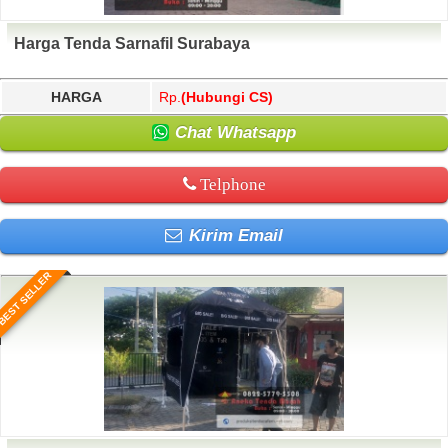
Harga Tenda Sarnafil Surabaya
HARGA
Rp.
(Hubungi CS)
Chat Whatsapp
Telphone
Kirim Email
BEST SELLER