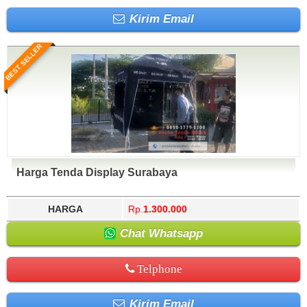
Kirim Email
BEST SELLER
Harga Tenda Display Surabaya
HARGA
Rp.
1.300.000
Chat Whatsapp
Telphone
Kirim Email