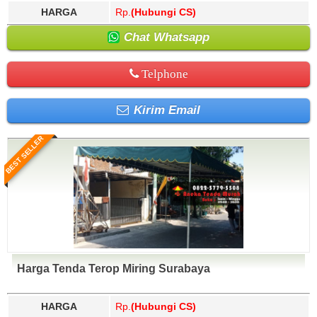
HARGA
Rp.
(Hubungi CS)
Chat Whatsapp
Telphone
Kirim Email
BEST SELLER
Harga Tenda Terop Miring Surabaya
HARGA
Rp.
(Hubungi CS)