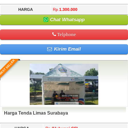
HARGA
Rp.
1.300.000
Chat Whatsapp
Telphone
Kirim Email
BEST SELLER
Harga Tenda Limas Surabaya