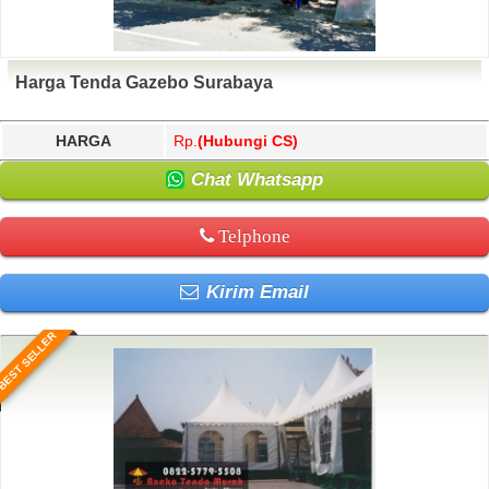
Harga Tenda Gazebo Surabaya
HARGA
Rp.
(Hubungi CS)
Chat Whatsapp
Telphone
Kirim Email
BEST SELLER