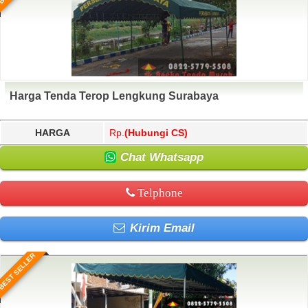
Harga Tenda Terop Lengkung Surabaya
HARGA
Rp.
(Hubungi CS)
Chat Whatsapp
Telphone
Kirim Email
BEST SELLER