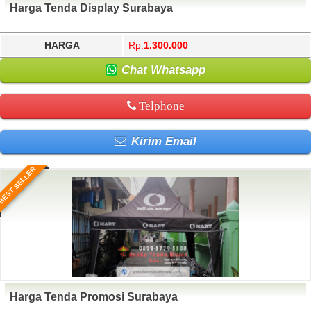
Harga Tenda Display Surabaya
HARGA
Rp.
1.300.000
Chat Whatsapp
Telphone
Kirim Email
BEST SELLER
Harga Tenda Promosi Surabaya