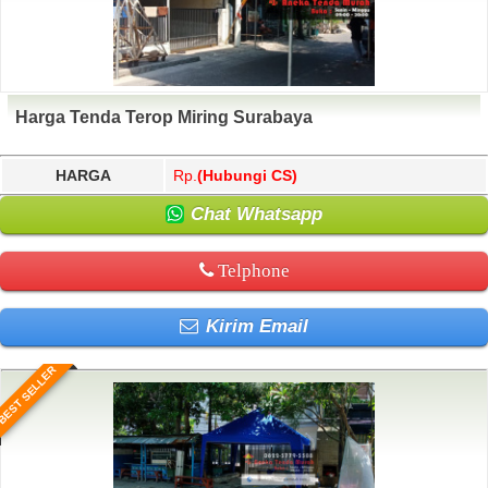
Harga Tenda Terop Miring Surabaya
HARGA
Rp.
(Hubungi CS)
Chat Whatsapp
Telphone
Kirim Email
BEST SELLER