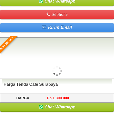
Chat Whatsapp
Telphone
Kirim Email
BEST SELLER
Harga Tenda Cafe Surabaya
HARGA
Rp.
1.300.000
Chat Whatsapp