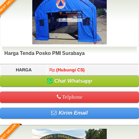
BEST SELLER
Harga Tenda Posko PMI Surabaya
HARGA
Rp.
(Hubungi CS)
Chat Whatsapp
Telphone
Kirim Email
BEST SELLER