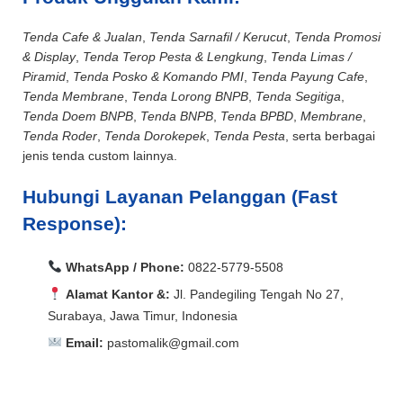
Tenda Cafe & Jualan
,
Tenda Sarnafil / Kerucut
,
Tenda Promosi
& Display
,
Tenda Terop Pesta & Lengkung
,
Tenda Limas /
Piramid
,
Tenda Posko & Komando PMI
,
Tenda Payung Cafe
,
Tenda Membrane
,
Tenda Lorong BNPB
,
Tenda Segitiga
,
Tenda Doem BNPB
,
Tenda BNPB
,
Tenda BPBD
,
Membrane
,
Tenda Roder
,
Tenda Dorokepek
,
Tenda Pesta
, serta berbagai
jenis tenda custom lainnya.
Hubungi Layanan Pelanggan (Fast
Response):
WhatsApp / Phone:
0822-5779-5508
Alamat Kantor &:
Jl. Pandegiling Tengah No 27,
Surabaya, Jawa Timur, Indonesia
Email:
pastomalik@gmail.com
Aceh Barat, Aceh Barat Daya, Aceh Besar, Aceh Jaya,