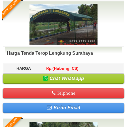
BEST SELLER
Harga Tenda Terop Lengkung Surabaya
HARGA
Rp.
(Hubungi CS)
Chat Whatsapp
Telphone
Kirim Email
BEST SELLER