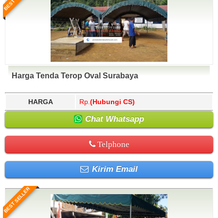
Harga Tenda Terop Oval Surabaya
HARGA
Rp.
(Hubungi CS)
Chat Whatsapp
Telphone
Kirim Email
BEST SELLER