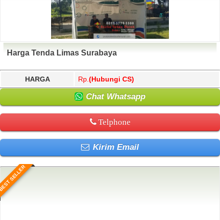
Harga Tenda Limas Surabaya
HARGA
Rp.
(Hubungi CS)
Chat Whatsapp
Telphone
Kirim Email
BEST SELLER