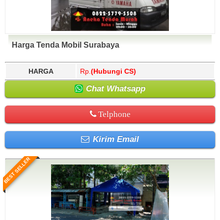
Harga Tenda Mobil Surabaya
HARGA
Rp.
(Hubungi CS)
Chat Whatsapp
Telphone
Kirim Email
BEST SELLER