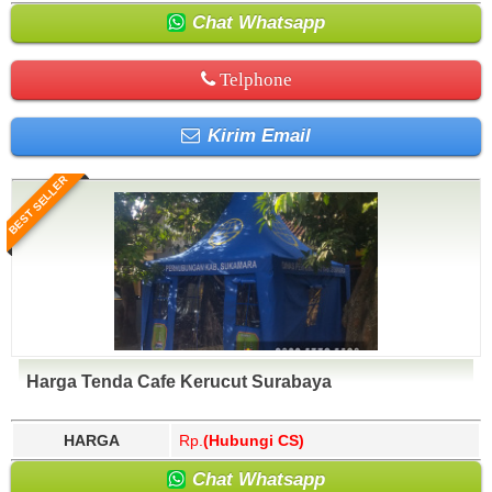
Chat Whatsapp
Telphone
Kirim Email
BEST SELLER
Harga Tenda Cafe Kerucut Surabaya
HARGA
Rp.
(Hubungi CS)
Chat Whatsapp