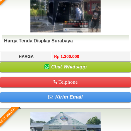
Harga Tenda Display Surabaya
HARGA
Rp.
1.300.000
Chat Whatsapp
Telphone
Kirim Email
BEST SELLER