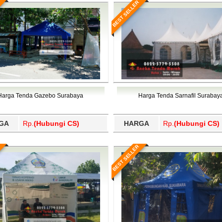
BEST SELLER
Harga Tenda Gazebo Surabaya
Harga Tenda Sarnafil Surabay
GA
Rp.
(Hubungi CS)
HARGA
Rp.
(Hubungi CS)
BEST SELLER