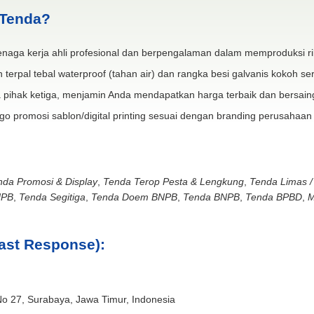
 Tenda?
naga kerja ahli profesional dan berpengalaman dalam memproduksi ri
 terpal tebal waterproof (tahan air) dan rangka besi galvanis kokoh ser
 pihak ketiga, menjamin Anda mendapatkan harga terbaik dan bersain
go promosi sablon/digital printing sesuai dengan branding perusahaan
nda Promosi & Display
,
Tenda Terop Pesta & Lengkung
,
Tenda Limas /
NPB
,
Tenda Segitiga
,
Tenda Doem BNPB
,
Tenda BNPB
,
Tenda BPBD
,
M
ast Response):
No 27, Surabaya, Jawa Timur, Indonesia