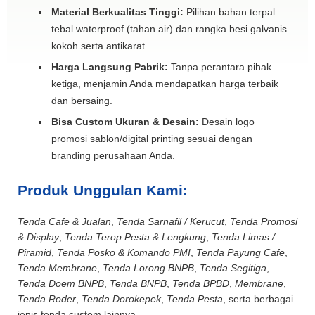
Material Berkualitas Tinggi:
Pilihan bahan terpal
tebal waterproof (tahan air) dan rangka besi galvanis
kokoh serta antikarat.
Harga Langsung Pabrik:
Tanpa perantara pihak
ketiga, menjamin Anda mendapatkan harga terbaik
dan bersaing.
Bisa Custom Ukuran & Desain:
Desain logo
promosi sablon/digital printing sesuai dengan
branding perusahaan Anda.
Produk Unggulan Kami:
Tenda Cafe & Jualan
,
Tenda Sarnafil / Kerucut
,
Tenda Promosi
& Display
,
Tenda Terop Pesta & Lengkung
,
Tenda Limas /
Piramid
,
Tenda Posko & Komando PMI
,
Tenda Payung Cafe
,
Tenda Membrane
,
Tenda Lorong BNPB
,
Tenda Segitiga
,
Tenda Doem BNPB
,
Tenda BNPB
,
Tenda BPBD
,
Membrane
,
Tenda Roder
,
Tenda Dorokepek
,
Tenda Pesta
, serta berbagai
jenis tenda custom lainnya.