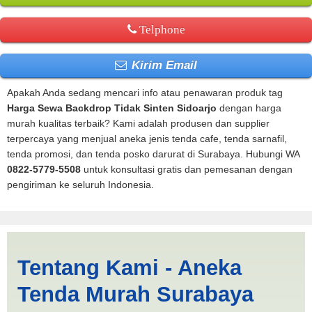
Telphone
Kirim Email
Apakah Anda sedang mencari info atau penawaran produk tag
Harga Sewa Backdrop Tidak Sinten Sidoarjo
dengan harga
murah kualitas terbaik? Kami adalah produsen dan supplier
terpercaya yang menjual aneka jenis tenda cafe, tenda sarnafil,
tenda promosi, dan tenda posko darurat di Surabaya. Hubungi WA
0822-5779-5508
untuk konsultasi gratis dan pemesanan dengan
pengiriman ke seluruh Indonesia.
Harga Sewa Backdrop Tidak
Tentang Kami - Aneka
Sinten Sidoarjo | PRODUKSI
Tenda Murah Surabaya
ANEKA TENDA MURAH