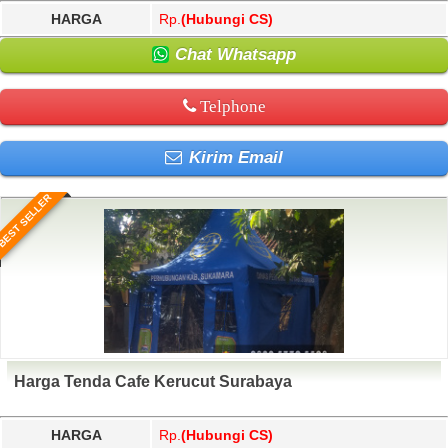
HARGA
Rp.
(Hubungi CS)
Chat Whatsapp
Telphone
Kirim Email
BEST SELLER
Harga Tenda Cafe Kerucut Surabaya
HARGA
Rp.
(Hubungi CS)