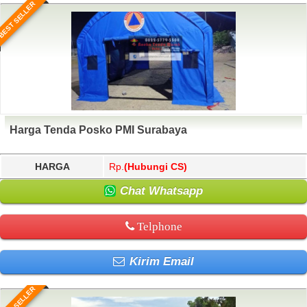
BEST SELLER
Harga Tenda Posko PMI Surabaya
HARGA
Rp.
(Hubungi CS)
Chat Whatsapp
Telphone
Kirim Email
BEST SELLER