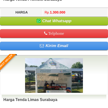
HARGA
Rp.
1.300.000
Chat Whatsapp
Telphone
Kirim Email
BEST SELLER
Harga Tenda Limas Surabaya