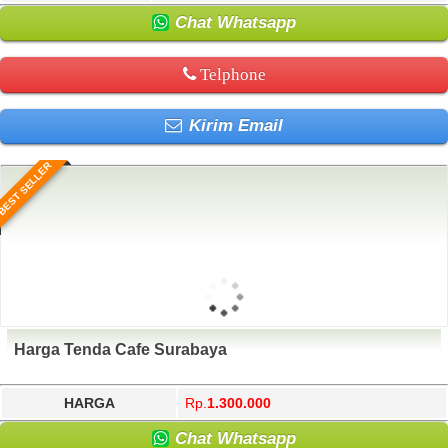
Chat Whatsapp
Telphone
Kirim Email
BEST SELLER
Harga Tenda Cafe Surabaya
HARGA
Rp.
1.300.000
Chat Whatsapp