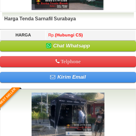
Harga Tenda Sarnafil Surabaya
HARGA
Rp.
(Hubungi CS)
Chat Whatsapp
Telphone
Kirim Email
BEST SELLER