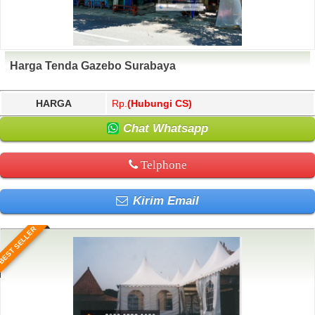
Harga Tenda Gazebo Surabaya
HARGA
Rp.
(Hubungi CS)
Chat Whatsapp
Telphone
Kirim Email
BEST SELLER