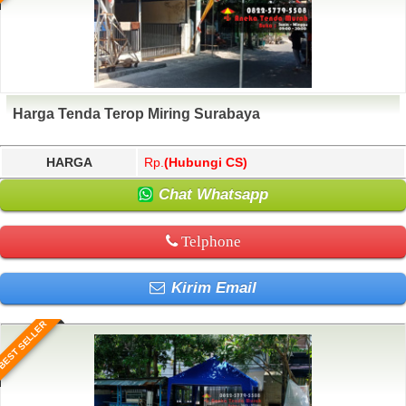
Harga Tenda Terop Miring Surabaya
HARGA
Rp.
(Hubungi CS)
Chat Whatsapp
Telphone
Kirim Email
BEST SELLER