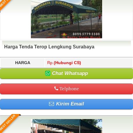
Harga Tenda Terop Lengkung Surabaya
HARGA
Rp.
(Hubungi CS)
Chat Whatsapp
Telphone
Kirim Email
BEST SELLER