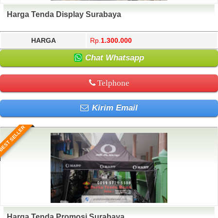
Harga Tenda Display Surabaya
HARGA
Rp.
1.300.000
Chat Whatsapp
Telphone
Kirim Email
BEST SELLER
Harga Tenda Promosi Surabaya