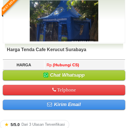
BEST SELLER
Harga Tenda Cafe Kerucut Surabaya
HARGA
Rp.
(Hubungi CS)
Chat Whatsapp
Telphone
Kirim Email
★
5/5.0
Dari 3 Ulasan Terverifikasi