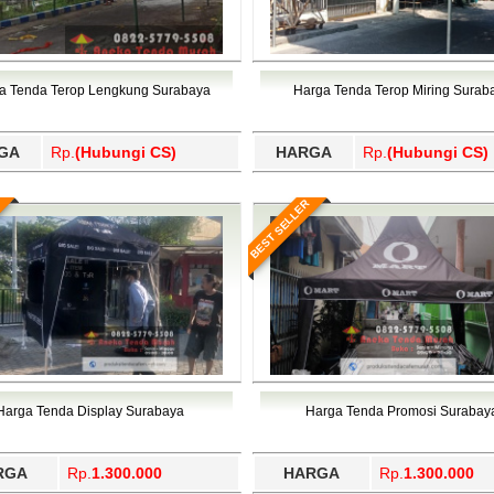
a Tenda Terop Lengkung Surabaya
Harga Tenda Terop Miring Surab
GA
Rp.
(Hubungi CS)
HARGA
Rp.
(Hubungi CS)
BEST SELLER
Harga Tenda Display Surabaya
Harga Tenda Promosi Surabay
RGA
Rp.
1.300.000
HARGA
Rp.
1.300.000