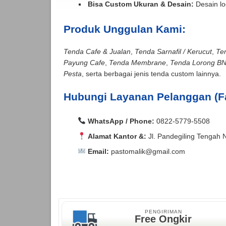
Bisa Custom Ukuran & Desain:
Desain lo
Produk Unggulan Kami:
Tenda Cafe & Jualan
,
Tenda Sarnafil / Kerucut
,
Te
Payung Cafe
,
Tenda Membrane
,
Tenda Lorong B
Pesta
, serta berbagai jenis tenda custom lainnya.
Hubungi Layanan Pelanggan (F
WhatsApp / Phone:
0822-5779-5508
Alamat Kantor &:
Jl. Pandegiling Tengah 
Email:
pastomalik@gmail.com
Aceh Barat, Aceh Barat Daya, Aceh Besar, Ac
Agam, Alor, Ambon, Asahan, Asmat, Badung,
Aceh Barat, Aceh Barat Daya, Aceh Besar, Ac
Kepulauan, Bangka, Bangka Barat, Bangka Se
Agam, Alor, Ambon, Asahan, Asmat, Badung,
Bantul, Banyu Asin, Banyumas, Banyuwangi, Ba
Kepulauan, Bangka, Bangka Barat, Bangka Se
PENGIRIMAN
Bara, Baubau, Bekasi, Belitung, Belitung Ti
Bantul, Banyu Asin, Banyumas, Banyuwangi, Ba
Free Ongkir
Utara, Berau, Biak Numfor, Bima, Binjai, Bi
Bara, Baubau, Bekasi, Belitung, Belitung Ti