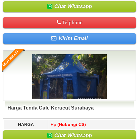
Chat Whatsapp
Telphone
Kirim Email
BEST SELLER
Harga Tenda Cafe Kerucut Surabaya
HARGA
Rp.
(Hubungi CS)
Chat Whatsapp