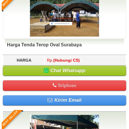
Harga Tenda Terop Oval Surabaya
HARGA
Rp.
(Hubungi CS)
Chat Whatsapp
Telphone
Kirim Email
BEST SELLER