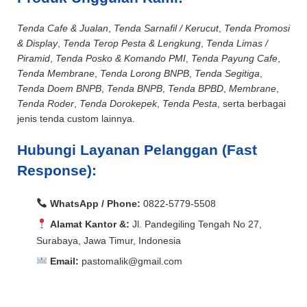
Tenda Cafe & Jualan
,
Tenda Sarnafil / Kerucut
,
Tenda Promosi
& Display
,
Tenda Terop Pesta & Lengkung
,
Tenda Limas /
Piramid
,
Tenda Posko & Komando PMI
,
Tenda Payung Cafe
,
Tenda Membrane
,
Tenda Lorong BNPB
,
Tenda Segitiga
,
Tenda Doem BNPB
,
Tenda BNPB
,
Tenda BPBD
,
Membrane
,
Tenda Roder
,
Tenda Dorokepek
,
Tenda Pesta
, serta berbagai
jenis tenda custom lainnya.
Hubungi Layanan Pelanggan (Fast
Response):
WhatsApp / Phone:
0822-5779-5508
Alamat Kantor &:
Jl. Pandegiling Tengah No 27,
Surabaya, Jawa Timur, Indonesia
Email:
pastomalik@gmail.com
Aceh Barat, Aceh Barat Daya, Aceh Besar, Aceh Jaya,