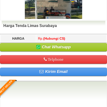
Harga Tenda Limas Surabaya
HARGA
Rp.
(Hubungi CS)
Chat Whatsapp
Telphone
Kirim Email
BEST SELLER