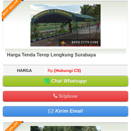
BEST SELLER
Harga Tenda Terop Lengkung Surabaya
HARGA
Rp.
(Hubungi CS)
Chat Whatsapp
Telphone
Kirim Email
BEST SELLER