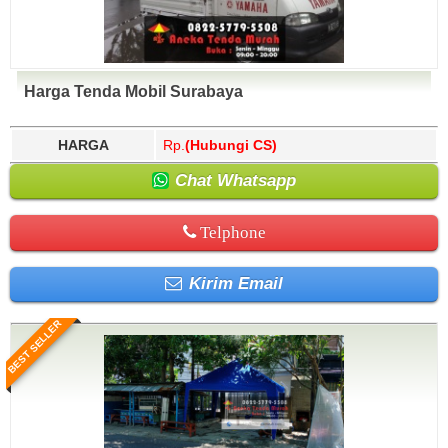
Harga Tenda Mobil Surabaya
HARGA
Rp.
(Hubungi CS)
Chat Whatsapp
Telphone
Kirim Email
BEST SELLER