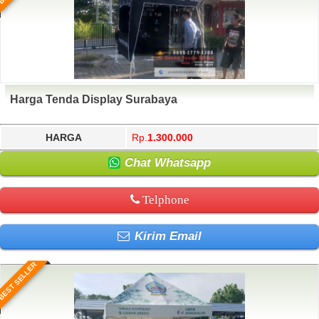
Harga Tenda Display Surabaya
HARGA
Rp.
1.300.000
Chat Whatsapp
Telphone
Kirim Email
BEST SELLER