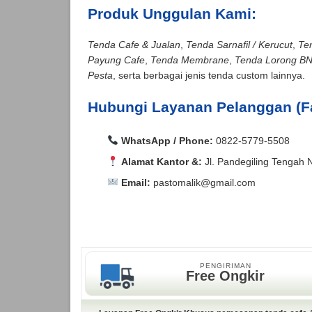
Produk Unggulan Kami:
Tenda Cafe & Jualan
,
Tenda Sarnafil / Kerucut
,
Te
Payung Cafe
,
Tenda Membrane
,
Tenda Lorong B
Pesta
, serta berbagai jenis tenda custom lainnya.
Hubungi Layanan Pelanggan (F
WhatsApp / Phone:
0822-5779-5508
Alamat Kantor &:
Jl. Pandegiling Tengah 
Email:
pastomalik@gmail.com
Aceh Barat, Aceh Barat Daya, Aceh Besar, Ac
Agam, Alor, Ambon, Asahan, Asmat, Badung,
Aceh Barat, Aceh Barat Daya, Aceh Besar, Ac
Kepulauan, Bangka, Bangka Barat, Bangka Se
Agam, Alor, Ambon, Asahan, Asmat, Badung,
Bantul, Banyu Asin, Banyumas, Banyuwangi, Ba
Kepulauan, Bangka, Bangka Barat, Bangka Se
PENGIRIMAN
Bara, Baubau, Bekasi, Belitung, Belitung Ti
Bantul, Banyu Asin, Banyumas, Banyuwangi, Ba
Free Ongkir
Utara, Berau, Biak Numfor, Bima, Binjai, Bi
Bara, Baubau, Bekasi, Belitung, Belitung Ti
Selatan, Bolaang Mongondow Timur, Bolaang
Utara, Berau, Biak Numfor, Bima, Binjai, Bi
Bukittinggi, Buleleng, Bulukumba, Bulungan, 
Selatan, Bolaang Mongondow Timur, Bolaang