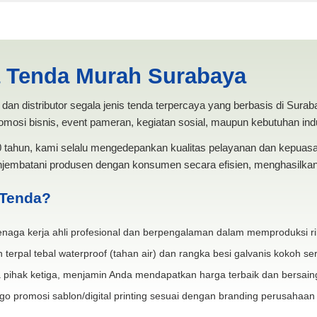
da Surabaya | PRODUKSI AN
a Tenda Murah Surabaya
dan distributor segala jenis tenda terpercaya yang berbasis di Sura
mosi bisnis, event pameran, kegiatan sosial, maupun kebutuhan indus
20 tahun, kami selalu mengedepankan kualitas pelayanan dan kepua
jembatani produsen dengan konsumen secara efisien, menghasilkan 
 Tenda?
naga kerja ahli profesional dan berpengalaman dalam memproduksi ri
 terpal tebal waterproof (tahan air) dan rangka besi galvanis kokoh ser
 pihak ketiga, menjamin Anda mendapatkan harga terbaik dan bersain
go promosi sablon/digital printing sesuai dengan branding perusahaan