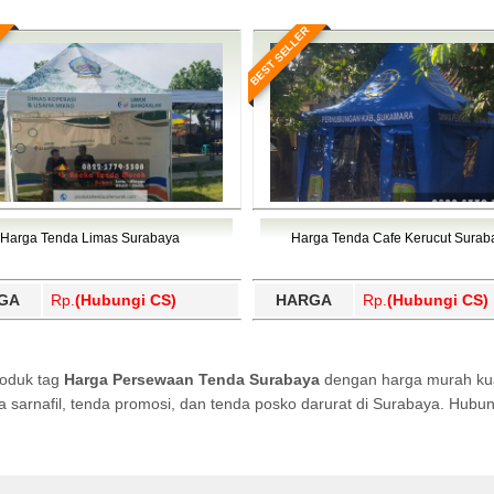
BEST SELLER
Harga Tenda Limas Surabaya
Harga Tenda Cafe Kerucut Surab
GA
Rp.
(Hubungi CS)
HARGA
Rp.
(Hubungi CS)
roduk tag
Harga Persewaan Tenda Surabaya
dengan harga murah kual
da sarnafil, tenda promosi, dan tenda posko darurat di Surabaya. Hub