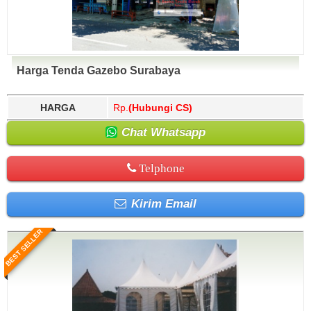
Harga Tenda Gazebo Surabaya
HARGA
Rp.
(Hubungi CS)
Chat Whatsapp
Telphone
Kirim Email
BEST SELLER