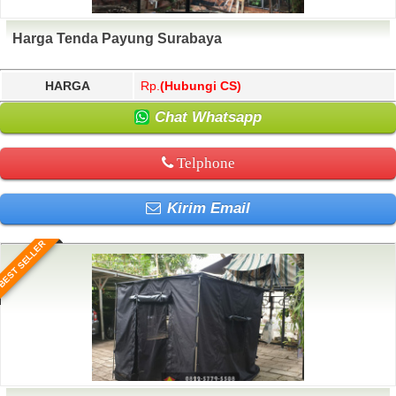
Harga Tenda Payung Surabaya
HARGA
Rp.
(Hubungi CS)
Chat Whatsapp
Telphone
Kirim Email
BEST SELLER