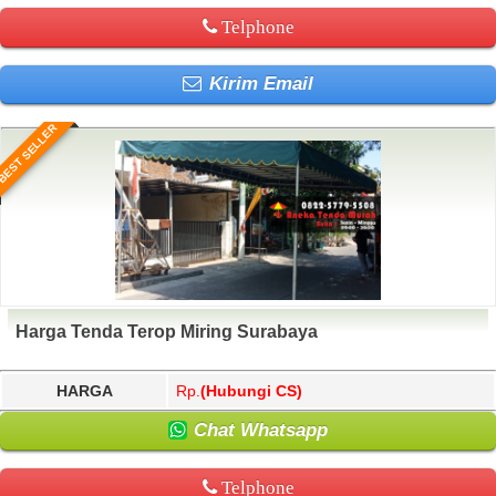
Telphone
Kirim Email
BEST SELLER
Harga Tenda Terop Miring Surabaya
HARGA
Rp.
(Hubungi CS)
Chat Whatsapp
Telphone