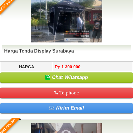
BEST SELLER
Harga Tenda Display Surabaya
HARGA
Rp.
1.300.000
Chat Whatsapp
Telphone
Kirim Email
BEST SELLER