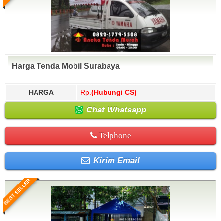
Harga Tenda Mobil Surabaya
HARGA
Rp.
(Hubungi CS)
Chat Whatsapp
Telphone
Kirim Email
BEST SELLER