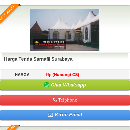
BEST SELLER
Harga Tenda Sarnafil Surabaya
HARGA
Rp.
(Hubungi CS)
Chat Whatsapp
Telphone
Kirim Email