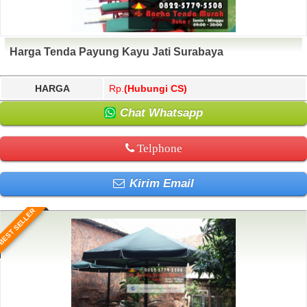
Harga Tenda Payung Kayu Jati Surabaya
HARGA
Rp.
(Hubungi CS)
Chat Whatsapp
Telphone
Kirim Email
BEST SELLER