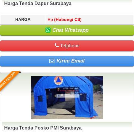
Harga Tenda Dapur Surabaya
HARGA
Rp.
(Hubungi CS)
Chat Whatsapp
Telphone
Kirim Email
BEST SELLER
Harga Tenda Posko PMI Surabaya