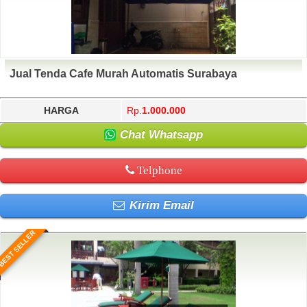
Jual Tenda Cafe Murah Automatis Surabaya
HARGA
Rp.
1.000.000
Chat Whatsapp
Telphone
Kirim Email
BEST SELLER