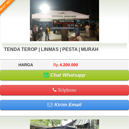
BEST SELLER
TENDA TEROP | LINMAS | PESTA | MURAH
HARGA
Rp.
4.200.000
Chat Whatsapp
Telphone
Kirim Email