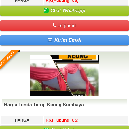
HARGA
Rp.
(Hubungi CS)
Chat Whatsapp
Telphone
Kirim Email
BEST SELLER
Harga Tenda Terop Keong Surabaya
HARGA
Rp.
(Hubungi CS)