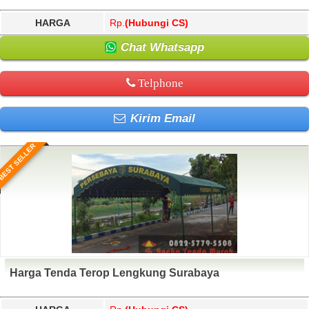
HARGA
Rp.
(Hubungi CS)
Chat Whatsapp
Telphone
Kirim Email
BEST SELLER
Harga Tenda Terop Lengkung Surabaya