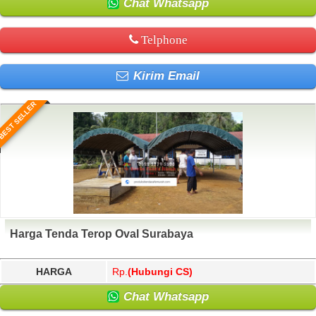
Chat Whatsapp
Telphone
Kirim Email
BEST SELLER
Harga Tenda Terop Oval Surabaya
HARGA
Rp.
(Hubungi CS)
Chat Whatsapp