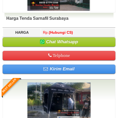
Harga Tenda Sarnafil Surabaya
HARGA
Rp.
(Hubungi CS)
Chat Whatsapp
Telphone
Kirim Email
BEST SELLER