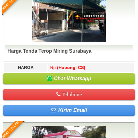
BEST SELLER
Harga Tenda Terop Miring Surabaya
HARGA
Rp.
(Hubungi CS)
Chat Whatsapp
Telphone
Kirim Email
BEST SELLER