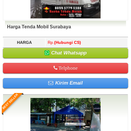
Harga Tenda Mobil Surabaya
HARGA
Rp.
(Hubungi CS)
Chat Whatsapp
Telphone
Kirim Email
BEST SELLER