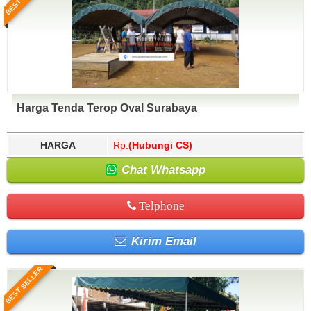
Harga Tenda Terop Oval Surabaya
HARGA
Rp.
(Hubungi CS)
Chat Whatsapp
Telphone
Kirim Email
BEST SELLER