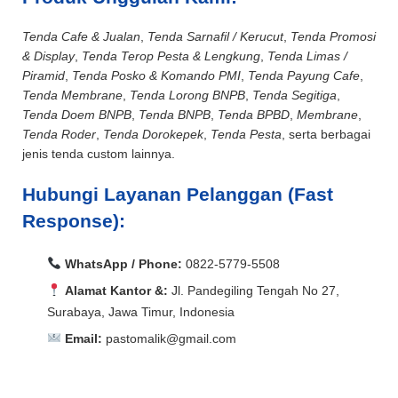
Tenda Cafe & Jualan
,
Tenda Sarnafil / Kerucut
,
Tenda Promosi
& Display
,
Tenda Terop Pesta & Lengkung
,
Tenda Limas /
Piramid
,
Tenda Posko & Komando PMI
,
Tenda Payung Cafe
,
Tenda Membrane
,
Tenda Lorong BNPB
,
Tenda Segitiga
,
Tenda Doem BNPB
,
Tenda BNPB
,
Tenda BPBD
,
Membrane
,
Tenda Roder
,
Tenda Dorokepek
,
Tenda Pesta
, serta berbagai
jenis tenda custom lainnya.
Hubungi Layanan Pelanggan (Fast
Response):
WhatsApp / Phone:
0822-5779-5508
Alamat Kantor &:
Jl. Pandegiling Tengah No 27,
Surabaya, Jawa Timur, Indonesia
Email:
pastomalik@gmail.com
Aceh Barat, Aceh Barat Daya, Aceh Besar, Aceh Jaya,