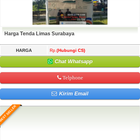
Harga Tenda Limas Surabaya
HARGA
Rp.
(Hubungi CS)
Chat Whatsapp
Telphone
Kirim Email
BEST SELLER