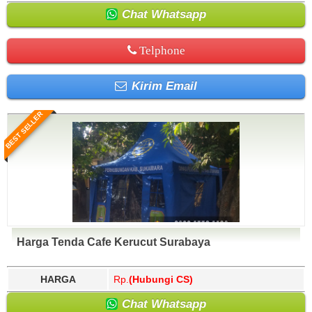
Chat Whatsapp
Telphone
Kirim Email
BEST SELLER
Harga Tenda Cafe Kerucut Surabaya
HARGA
Rp.
(Hubungi CS)
Chat Whatsapp