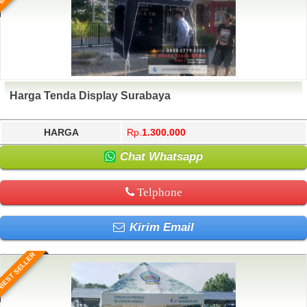
Harga Tenda Display Surabaya
HARGA
Rp.
1.300.000
Chat Whatsapp
Telphone
Kirim Email
BEST SELLER