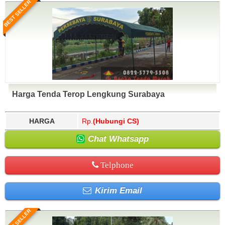
BEST SELLER
Harga Tenda Terop Lengkung Surabaya
HARGA
Rp.
(Hubungi CS)
Chat Whatsapp
Telphone
Kirim Email
BEST SELLER